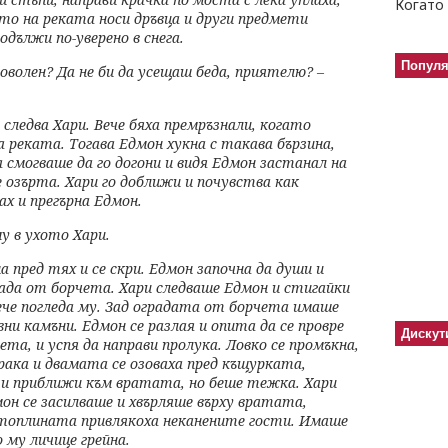
Когато 
то на реката носи дръвца и други предмети
одължи по-уверено в снега.
Попул
доволен? Да не би да
усещаш беда, приятелю? –
 следва Хари. Вече
бяха премръзнали, когато
а реката. Тогава Едмон хукна с такава бързина,
а смогваше да го догони и видя Едмон
застанал на
се озърта. Хари
го доближи и почувства как
ах и прегърна Едмон.
му в ухото Хари.
а пред тях и се скри.
Едмон започна да души и
ада от борчета. Хари следваше Едмон и стигайки
ече погледа му. Зад оградата
от борчета имаше
авни
камъни. Едмон се разлая и опита да се провре
Дискут
ета, и успя да направи пролука. Ловко
се промъкна,
крака и
двамата се озоваха пред къщурката,
и и приближи към вратата, но беше тежка.
Хари
он се засилваше и
хвърляше върху вратата,
топлината привлякоха неканените гости. Имаше
 му личице грейна.