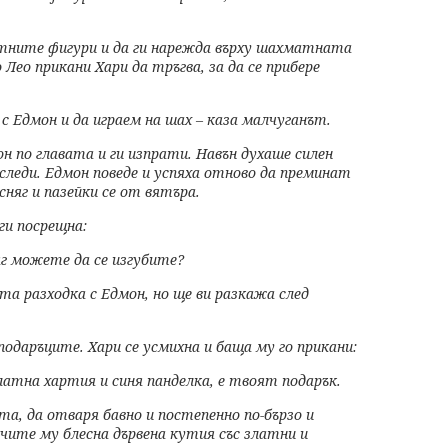
тните фигури и да ги
нарежда върху шахматната
 Лео прикани Хари да тръгва, за да се прибере
 с Едмон и да играем на
шах – каза малчуганът.
н по главата и ги
изпрати. Навън духаше силен
 следи. Едмон поведе и успяха отново да преминат
сняг и пазейки се от вятъра.
ги посрещна:
няг можете да се
изгубите?
ата разходка с Едмон,
но ще ви разкажа след
подаръците. Хари се
усмихна и баща му го прикани:
златна хартия и синя
панделка, е твоят подарък.
ата, да отваря
бавно и постепенно по-бързо и
очите му блесна дървена кутия със златни и