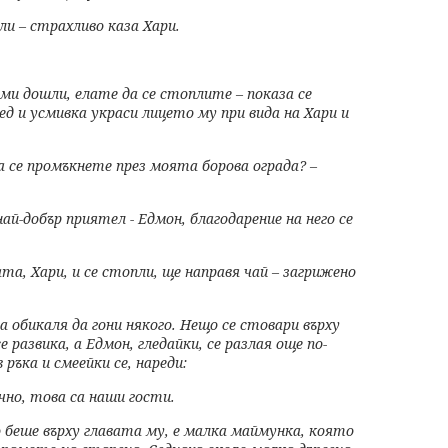
ели – страхливо каза
Хари.
 ми дошли, елате да се
стоплите – показа се
лед
и усмивка украси лицето му при вида на Хари и
да се промъкнете през
моята борова ограда? –
 най-добър приятел -
Едмон, благодарение на него се
ата, Хари, и се стопли,
ще направя чай – загрижено
а обикаля да гони някого.
Нещо се стовари върху
се
развика, а Едмон, гледайки, се разлая още по-
в ръка и смеейки се, нареди:
ично, това са наши
гости.
о беше върху главата му, е малка маймунка, която