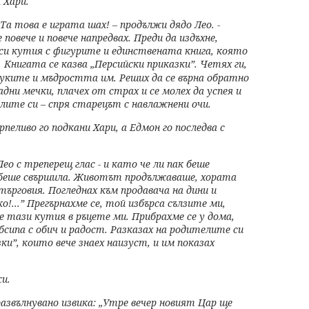
 Хари.
? Та това е играта шах!
– продължи дядо Лео. -
е
повече и повече напредвах. Преди да издъхне,
и кутия с фигурите и единствената книга, която
 Книгата се
казва „Персийски приказки”. Четях ги,
оуките и мъдростта им. Реших да се върна обратно
гладни мечки, плачех от страх
и се молех да успея и
телите
си – спря старецът с навлажнени очи.
рпеливо го подкани
Хари, а Едмон го последва с
Лео с треперещ глас -
и като че ли пак беше
 беше
свършила. Животът продължаваше, хората
 търговия. Погледнах към продавача на
дини и
о!...” Прегърнахме
се, той избърса сълзите ми,
 е тази кутия в ръцете ми. Прибрахме се у дома,
обсипа с обич и радост. Разказах
на родителите си
зки”,
които вече знаех наизуст, и им показах
и.
развълнувано извика:
„Утре вечер новият Цар ще