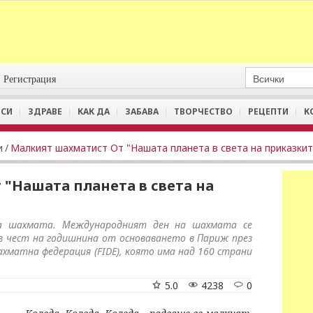
Регистрация
СИ
ЗДРАВЕ
КАК ДА
ЗАБАВА
ТВОРЧЕСТВО
РЕЦЕПТИ
К
и
/
Малкият шахматист От "Нашата планета в света на приказкит
"Нашата планета в света на
а шахмата. Международният ден на шахмата се
 в чест на годишнина от основаването в Париж през
хматна федерация (FIDE), която има над 160 страни
5.0
4238
0