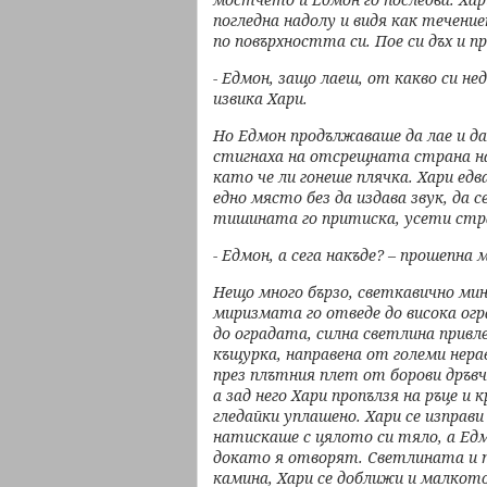
погледна надолу и видя
как течение
по
повърхността си. Пое си дъх и пр
- Едмон, защо лаеш, от какво си не
извика Хари.
Но Едмон продължаваше да лае и да
стигнаха на отсрещната страна
н
като че ли
гонеше плячка. Хари едв
едно място без да издава звук, да 
тишината го притиска, усети
стр
- Едмон, а сега накъде? – прошепна 
Нещо много бързо, светкавично мин
миризмата го отведе до висока
огр
до
оградата, силна светлина привл
къщурка, направена от големи нер
през плътния
плет от борови дръвч
а зад него Хари пропълзя на ръце и 
гледайки уплашено.
Хари се изправ
натискаше с цялото си тяло, а Едм
докато я отворят. Светлината
и 
камина,
Хари се доближи и малкото