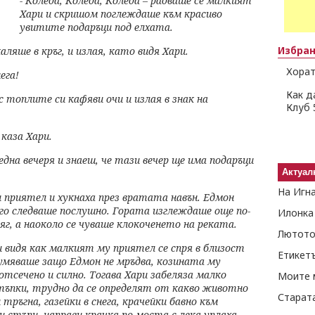
- Коледа, Коледа, Коледа – радваше се малкият
Хари и скришом поглеждаше към красиво
увитите подаръци под
елхата.
Избра
ляше в кръг, и излая,
като видя Хари.
Хорат
ега!
Как д
 с топлите си кафяви
очи и излая в знак на
Клуб 
 каза Хари.
една вечеря и знаеш,
че тази вечер ще има подаръци
Актуал
На Игн
си приятел и хукнаха
през вратата навън. Едмон
 го следваше послушно. Гората изглеждаше още по-
Илонка
яг, а наоколо се чуваше
клокоченето на реката.
Лютото
 и видя как малкият
му приятел се спря в близост
Етикет
умяваше защо Едмон не мръдва, козината му
отсечено и силно. Тогава Хари
забеляза малко
Моите 
стъпки,
трудно да се определят от какво животно
Старат
ръгна, газейки в снега,
крачейки бавно към
ри стъпи,
направи крачка по моста с лека уплаха,