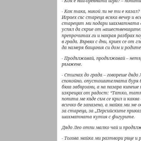
- Коя е най-древната игра? – попита
- Как така, никой ли не ти е казал
Играех със стареца всяка вечер и вс
старецът ми подари шахматната с
успял да скрие от
ашествениците.
н
препрочитах ги и накрая
разбрах п
в
града. Вървях с дни, криех се от 
да намеря бащиния си дом и роди
- Продължавай, продължавай – нетъ
ръмжене.
- Стигнах до града – говореше дядо 
спокойно, опустошителната буря
бяха забързани,
а на пазара кипеше
изкрещях от радост: “Татко, татк
попита ме къде съм се крил и
каква
всичко
бе запазено, а майка ми ме 
за стареца, за „Персийските прика
шахматната кутия
с фигурите.
Дядо Лео отпи малко чай и продълж
- Тогава майка ми разтвори ръце и 