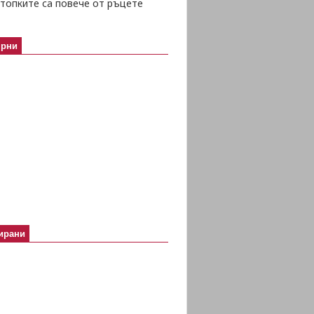
топките са повече от ръцете
ярни
ирани