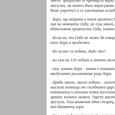
много
рациозно се прехвърли върх
г
масичка,
на която бяха нарисувани
беше укротил и се умилкваше оглад
- Хари, ще нахраня и твоя приятел 
лае по нежната Габи. Аз съм много
единствена
приятелка Габи, която
- Ха-ха-ха, та Габи не може да гово
каза Хари и продължи:
- На колко
си години, дядо Лео?
- Аз съм на 120 години и моята мал
- Охо, извика Хари – каква е тайна
въодушевен размахваше ръце
Хари.
- Преди много, много години – зап
нахлуха конници от съседното
царс
планината
и опознах всяка височин
хранех, когато можех. Търсех мяст
хралупа. Там
живееше един старец,
най-древната игра.