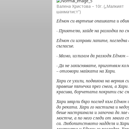
Валена Христова – 10г. („Малкият
шахматист“)
Едмон си въртеше опашката и обика
- Приятелю, хайде на разходка по сн
Едмон си изправи лапите, погледна
съгласие.
- Мамо, излизам да разходя Едмон –
- Да не закъснявате, приготвям кол
– отговори майката на Хари.
Хари се ухили, подвикна на верния 
правеше пътечка през снега,
а Хари
красива, борчетата покрити със сн
Хари хвърли бърз поглед към Едмон
до реката. Хари го настигна
и недо
беше
настръхнала и започна да лае 
мостче, а по него следи от много 
са.
Любопитството надделя и Хари т
мостчето и Едмон го последва. Ха