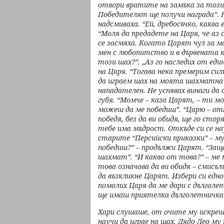
отвори вратите на замъка за
този
Победителят
ще получи награда”. 
надсмиваха. “Ей, дребосъчко, каква
“Моля да предадете
на Царя, че а
се
засмяха. Когато Царят чул за 
мен с любопитство и в дървената
този
шах?”. „Аз го наследих от ед
на Царя. “Тогава нека премерим си
да играем шах
на моята шахматна 
нападателен. Не успявах винаги д
губя. “Момче – каза Царят, – ти
мо
можеш
да ме победиш”. “Царю – от
победя, без да ви обидя, ще го стор
тебе има мъдрост.
Откъде си се н
старите
“Персийски приказки” – м
победиш?” – продължи Царят. “За
шахмат”. “И какво
от това?” – ме
това
означава да ви обидя – смисъ
да възкликне Царят. Избери си едн
помолих Царя да
ме дари с дълголе
ще имаш приятелка дълголетничк
Хари слушаше, от очите му искре
научи да играе на шах. Дядо Лео
му 