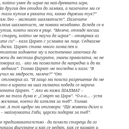
, който умее да играе на най-древната игра.
На другия ден отидох до замъка, а
пазачите ми се
 е тази
кутия в ръката ти, какво държиш тук?”
з съм Лео – малкият шахматист”. Пазачите
малкия шахматист, ме повика
незабавно. Вгледа се в
кутия, която носех в ръце. “Момче, откъде носиш
ин старец, който ме научи да
играя” – отвърнах аз
лите
си” – каза Царят с усмивка на лице. Седнахме
дъска. Царят стана много замислен
и
а отгатна ходовете му
и постепенно започнах да
жеш да местиш фигурите, знаеш правилата, но не
говорих аз, - ако ми позволите да
напредна и да ви
я веднага”.
Тогава Царят ме погледна и каза: “В
аучил на мъдрост, момче?” “От
у отговорих аз. “И защо ми поиска
разрешение да ме
щото в
играта на шах пълната победа се нарича
 попита Царят. ”. Ако ви кажа ШАХМАТ –
лът на тази дума е: „Смърт
на Царя”. “О-о-о… - успя
о
желание, което да изпълня за теб”. Тогава
тие. А той щедро ми отговори: “Ще живееш
дълго и
а – маймунката
Габи, царски подарък за теб”.
ше предизвикателство
- да помоли стареца да го
показа фигурите и как се редят, как се казват и