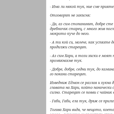
- Има ли някой тук, ние сме прият
Отговорът не закъсня:
- Да, аз съм стопанинът, добре сте
дребничък старец, с много жив пог
мокрото куче
до него.
- А ти кой си, момче, как успяхте 
продължи старецът.
- Аз съм Хари, а този хъски е моят
промъкнахме тук.
- Добре, добре, седни тук, до камин
го покани старецът.
Изведнъж Едмон се разлая и хукна д
главата на Хари, който панически 
силно. Старецът
се появи с чайник 
- Габи, Габи, ела тук, дръж се прил
Тогава Хари видя, че нещото, коет