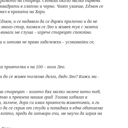
у
рамото на стареца. Седнаха около малка дървена
 квадрати в златно и черно. Чаят
ухаеше, Едмон се
нял в
краката на Хари.
Едмон, и се надявам да
се държи прилично и да не
,
много стар, казвам се Лео и живея тук с моята
 винаги ме слуша – изрече старецът
спокойно.
ри и затова не прави
забележки – усмихвайки се,
ка приятелка е на 100
– каза Лео.
та да се живее толкова
дълго, дядо Лео? Кажи ми -
очна старецът – когато
бях малко момче като теб,
тво и превзеха нашия град. Тогава избягах в
а, хълмче, дори си имах приятели-
животинки, и ги
о да
се скрия от студа и попаднах в една обитаема
 който, преди да затвори очи, ме научи
да играя на