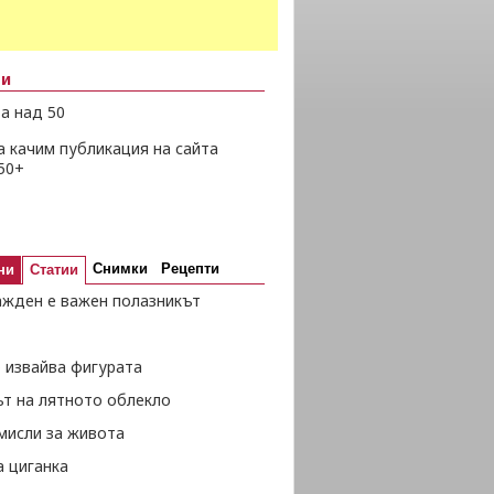
ни
а над 50
а качим публикация на сайта
50+
Снимки
Рецепти
ни
Статии
ажден е важен полазникът
 извайва фигурата
ът на лятното облекло
мисли за живота
а циганка