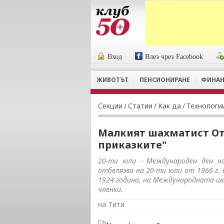
Вход
Влез чрез Facebook
ЖИВОТЪТ
ПЕНСИОНИРАНЕ
ФИНАН
Секции
/
Статии
/
Как да
/
Технологи
Малкият шахматист От 
приказките"
20-ти юли - Международен ден н
отбелязва на 20-ти юли от 1966 г.
1924 година, на Международната ша
членки.
на Тити