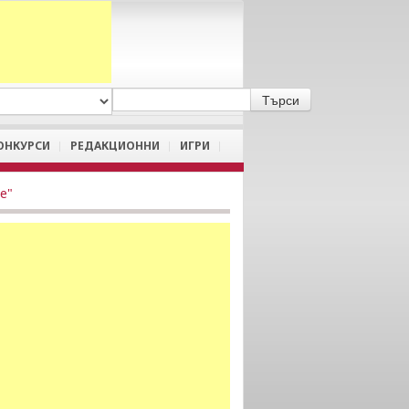
A
/
a
ОНКУРСИ
РЕДАКЦИОННИ
ИГРИ
е"