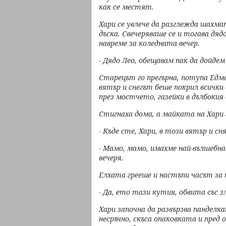
как се
местят.
Хари се увлече да разглежда шахма
дъска. Свечеряваше се и тогава
дядо
навреме за
коледната вечер.
- Дядо Лео, обещавам пак да дойдем
Старецът го прегърна, потупа Едмо
вятър и снегът беше покрил
всички
през
мостчето, газейки в дълбокия 
Стигнаха дома, а майката на Хари 
- Къде сте, Хари, в този вятър и с
- Мамо, мамо, имахме най-вълшебн
вечеря.
Елхата грееше и настъпи часът за 
- Да, ето тази кутия, обвита със 
Хари започна да развързва панделк
несръчно, скъса опаковката
и пред 