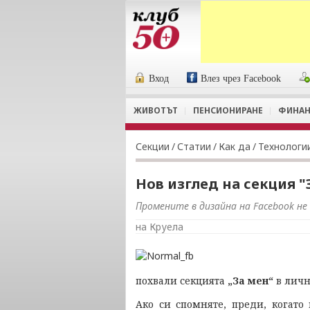
Вход
Влез чрез Facebook
ЖИВОТЪТ
ПЕНСИОНИРАНЕ
ФИНАН
Секции
/
Статии
/
Как да
/
Технологи
Нов изглед на секция "
Промените в дизайна на Facebook не
на Круела
похвали секцията
„За мен“
в личн
Ако си спомняте, преди, когато