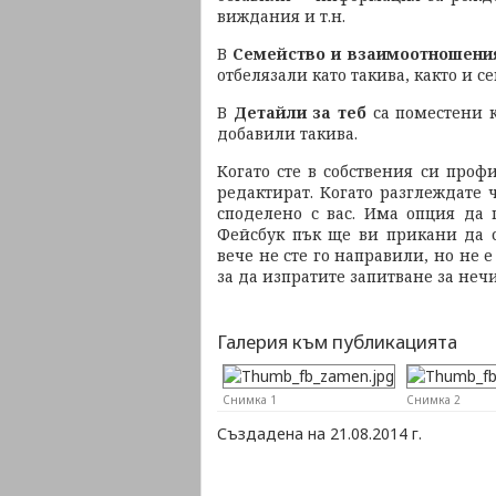
виждания и т.н.
В
Семейство и взаимоотношени
отбелязали като такива, както и 
В
Детайли за теб
са поместени к
добавили такива.
Когато сте в собствения си проф
редактират. Когато разглеждате 
споделено с вас. Има опция да 
Фейсбук пък ще ви прикани да с
вече не сте го направили, но не 
за да изпратите запитване за неч
Галерия към публикацията
Снимка 1
Снимка 2
Създадена на 21.08.2014 г.