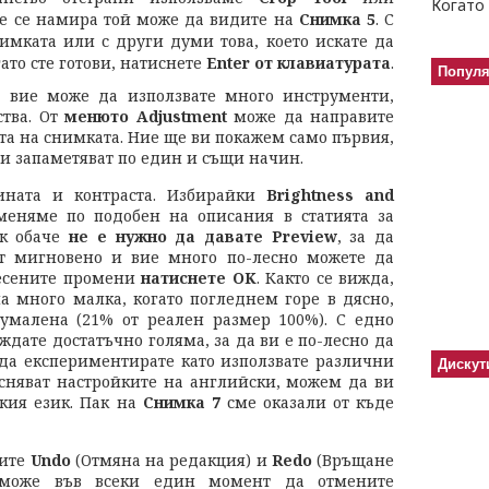
Когато 
де се намира той може да видите на
Снимка 5
. С
мката или с други думи това, което искате да
ато сте готови, натиснете
Enter от клавиатурата
.
Попул
, вие може да използвате много инструменти,
ства. От
менюто
Adjustment
може да направите
та на снимката. Ние ще ви покажем само първия,
 и запаметяват по един и същи начин.
ината и контраста. Избирайки
Brightness and
еняме по подобен на описания в статията за
ук обаче
не е нужно да давате
Preview
, за да
ат мигновено и вие много по-лесно можете да
несените промени
натиснете OK
. Както се вижда,
а много малка, когато погледнем горе в дясно,
умалена (21% от реален размер 100%). С едно
дате достатъчно голяма, за да ви е по-лесно да
 да експериментирате като използвате различни
Дискут
есняват настройките на английски, можем да ви
кия език. Пак на
Снимка 7
сме оказали от къде
иите
Undo
(Отмяна на редакция) и
Redo
(Връщане
 може във всеки един момент да отмените