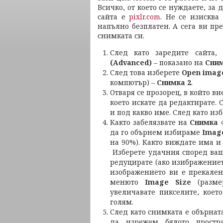
Всичко, от което се нуждаете, за 
сайта е
pixlr.com
. Не се изисква
напълно безплатен. А сега ви пр
снимката си.
След като заредите сайта,
(Advanced)
– показано на
Сни
След това изберете
Open imag
компютър) –
Снимка 2
.
Отваря се прозорец, в който ви
което искате да редактирате.
и под какво име. След като из
Както забелязвате на
Снимка 
да го обърнем избираме
Imag
на 90%). Както виждате има и
Изберете удачния според ва
редуцирате (ако изибражениет
изображението ви е прекален
менюто
Image Size
(разм
увеличавате пикселите, коет
голям.
След като снимката е обърната
да изрежем бялото простр