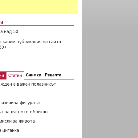
ни
а над 50
а качим публикация на сайта
50+
Снимки
Рецепти
ни
Статии
ажден е важен полазникът
 извайва фигурата
ът на лятното облекло
мисли за живота
а циганка