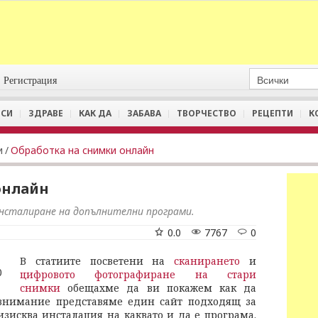
Регистрация
СИ
ЗДРАВЕ
КАК ДА
ЗАБАВА
ТВОРЧЕСТВО
РЕЦЕПТИ
К
и
/
Обработка на снимки онлайн
онлайн
инсталиране на допълнителни програми.
0.0
7767
0
В статиите посветени на
сканирането
и
цифровото фотографиране на стари
снимки
обещахме да ви покажем как да
 внимание представяме един сайт подходящ за
 изисква инсталация на каквато и да е програма.