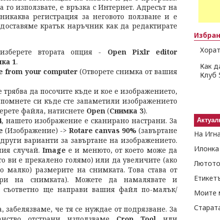
да го използвате, е връзка с Интернет. Адресът на
 никаква регистрация за неговото ползване и е
едоставяме кратък наръчник как да редактирате
Избра
Хорат
 изберете втората опция -
Open Pixlr editor
мка
1
.
Как д
e from your computer
(Отворете снимка от вашия
Клуб 
е трябва да посочите къде и кое е изображението,
 Спомнете си къде сте запаметили изображението
берете файла, натиснете
Open
(
Снимка 3
).
4
, нашето изображение е сканирано настрани. За
Актуал
e
(Изображение) ->
Rotare canvas 90%
(завъртане
На Игн
 други варианти за завъртане на изображението.
Илонка
шия случай.
Image
е и менюто, от което може да
о ви е прекалено голямо) или да увеличите (ако
Лютото
о малко) размерите на снимката. Това става от
Етикет
ери на снимката). Можете да намалявате и
о съответно ще направи вашия файл по-малък/
Моите 
Старат
, забелязваме, че тя се нуждае от подрязване. За
анство отстрани използваме
Crop Tool
или