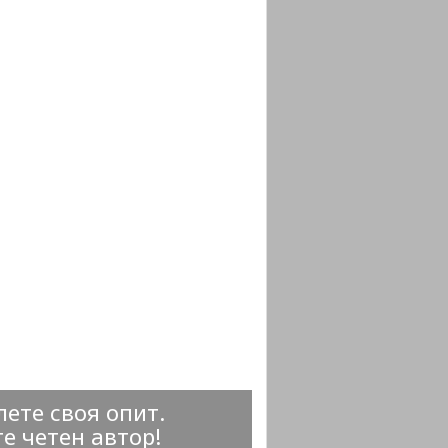
ете своя опит.
е четен автор!