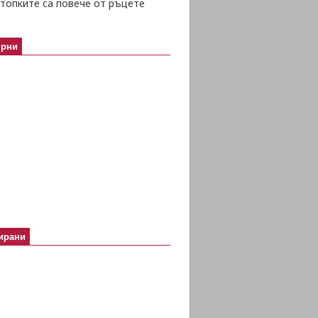
топките са повече от ръцете
ярни
ирани