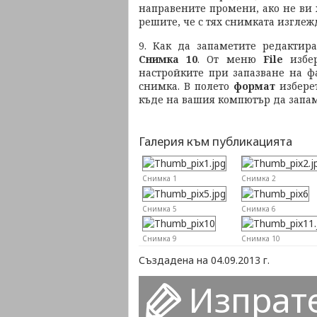
направените промени, ако не ви х
решите, че с тях снимката изглеж
9. Как да запаметите редактир
Снимка 10
. От меню
File
избе
настройките при запазване на ф
снимка. В полето
формат
избере
къде на вашия компютър да запам
Галерия към публикацията
Снимка 1
Снимка 2
Снимка 5
Снимка 6
Снимка 9
Снимка 10
Създадена на 04.09.2013 г.
Изпрат