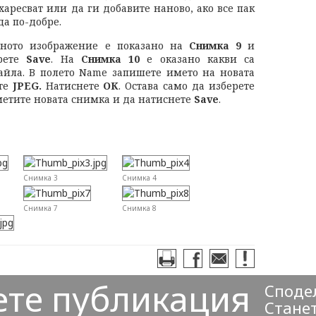
аресват или да ги добавите наново, ако все пак
да по-добре.
аното изображение е показано на
Снимка 9
и
рете
Save
. На
Снимка 10
е оказано какви са
айла. В полето Name запишете името на новата
те
JPEG.
Натиснете
ОК
. Остава само да изберете
етите новата снимка и да натиснете
Save
.
Снимка 3
Снимка 4
Снимка 7
Снимка 8
ете публикация
Сподел
Станет