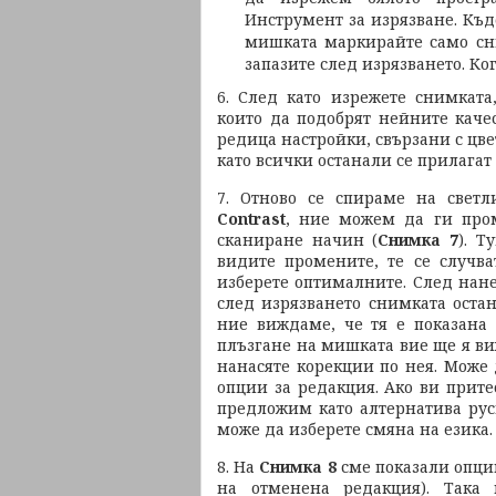
Инструмент за изрязване. Къ
мишката маркирайте само сни
запазите след изрязването. Ког
6. След като изрежете снимката
които да подобрят нейните каче
редица настройки, свързани с цве
като всички останали се прилагат
7.
Отново се спираме на светл
Contrast
, ние можем да ги пром
сканиране начин (
Снимка 7
). Т
видите промените, те се случв
изберете оптималните. След на
след изрязването снимката остан
ние виждаме, че тя е показана 
плъзгане на мишката вие ще я виж
нанасяте корекции по нея. Може
опции за редакция. Ако ви прит
предложим като алтернатива рус
може да изберете смяна на езика.
8. На
Снимка 8
сме показали опц
на отменена редакция). Така