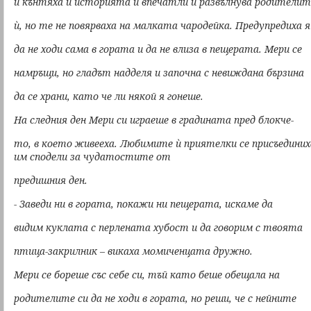
ѝ кънтяха и историята ѝ впечатли и развълнува родителит
ѝ, но те не повярваха на малката чародейка. Предупредиха я
да не ходи сама в гората и да не влиза в пещерата. Мери се
намръщи, но гладът надделя и започна с невиждана бързина
да се храни, като че ли някой я гонеше.
На следния ден Мери си играеше в градината пред блокче-
то, в което живееха. Любимите ѝ приятелки се присъединих
им сподели за чудатостите от
предишния ден.
- Заведи ни в гората, покажи ни пещерата, искаме да
видим куклата с перлената хубост и да говорим с твоята
птица-закрилник – викаха момиченцата дружно.
Мери се бореше със себе си, тъй като беше обещала на
родителите си да не ходи в гората, но реши, че с нейните