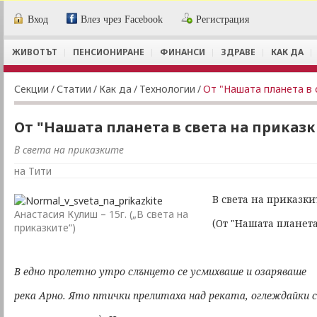
Вход
Влез чрез Facebook
Регистрация
ЖИВОТЪТ
ПЕНСИОНИРАНЕ
ФИНАНСИ
ЗДРАВЕ
КАК ДА
Секции
/
Статии
/
Как да
/
Технологии
/
От "Нашата планета в 
От "Нашата планета в света на приказк
В света на приказките
на Тити
В света на приказки
Анастасия Кулиш – 15г. („В света на
(От "Нашата планета
приказките“)
В едно пролетно утро слънцето се усмихваше и озаряваше
река Арно. Ято птички прелитаха над реката, оглеждайки с