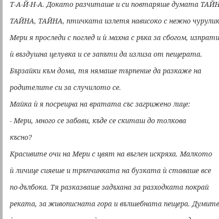
Т-А-Й-Н-А. Докато разчиташе и си повтаряше думата ТАЙ
ТАЙНА, ТАЙНА, птичката излетя нависоко с нежно чурулик
Мери я проследи с поглед и ѝ махна с ръка за сбогом, изпрат
ѝ въздушна целувка и се запъти да излиза от пещерата.
Бързайки към дома, тя нямаше търпение да разкаже на
родителите си за случилото се.
Майка ѝ я посрещна на вратата със загрижено лице:
- Мери, много се забави, къде се скиташ до толкова
късно?
Красивите очи на Мери с цвят на въглен искряха. Малкото
ѝ личице сияеше и тръпчинката на бузката ѝ ставаше все
по-дълбока. Тя разказваше задъхана за разходката покрай
реката, за живописната гора и вълшебната пещера. Думит