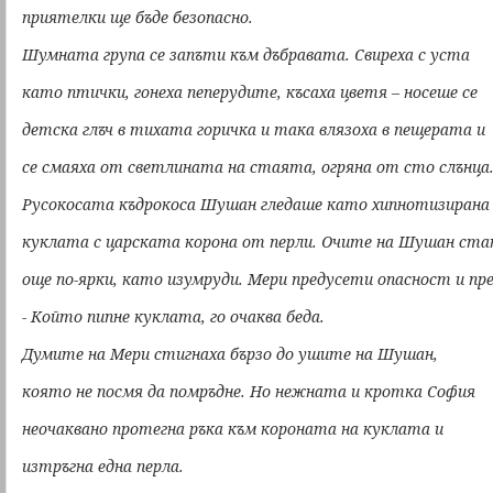
приятелки ще бъде безопасно.
Шумната група се запъти към дъбравата. Свиреха с уста
като птички, гонеха пеперудите, късаха цветя – носеше се
детска глъч в тихата горичка и така влязоха в пещерата и
се смаяха от светлината на стаята, огряна от сто слънца
Русокосата къдрокоса Шушан гледаше като хипнотизирана
куклата с царската корона от перли. Очите на Шушан ста
още по-ярки, като изумруди. Мери предусети опасност и пре
- Който пипне куклата, го очаква беда.
Думите на Мери стигнаха бързо до ушите на Шушан,
която не посмя да помръдне. Но нежната и кротка София
неочаквано протегна ръка към короната на куклата и
изтръгна една перла.