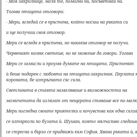
- Моя закрилнице, моля те, помогни ни, посъветвай ни.
Тогава птицата отговори:
- Мери, вгледай се в пръстена, който носиш на ръката си
и ще получиш своя отговор.
Мери се вгледа в пръстена, но никакъв отговор не получи.
Червеният камък светеше, но не можеше да говори. Тогава
Мери се замисли и проумя думите на птицата. Пръстенът
ѝ беше подарен с любовта на птицата-закрилник. Перлата
короната, бе изтръгната със сила.
Светлината в стаята намаляваше и възможността на
момичетата да излязат от пещерата ставаше все по-малк
Мери погледна своите приятелки и почувства как една сълз
се изтърколи по бузата ѝ. Шушан, която мълчаливо гледаше
се стресна и бързо се придвижи към София. Хвана ръката ѝ, 