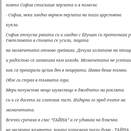
която София стискаше перлата и я помоли:
- София, нека заедно върнем перлата на тази царствена
кукла.
София отпусна ръката си и заедно с Шушан си протегнаха 
Светлината в стаята се усили, лицата
на момичетата отново грейнаха. Дочуха излитане на птиц
и радостно се запътиха към изхода. Момичетата не усетих
как са прекарали целия ден в пещерата. Навън беше тъмно.
Обзе ги страх в тъмната гора.
Мери почувства нещо шумолящо в джобчето на роклята
си и се досети за златния лист. Издърпа го пред очите на
момичетата.
Всички сричаха в глас “ТАЙНА” и се удивиха на блясъка
на малките камъчета, които изписваха тази дума - ТАЙНА.