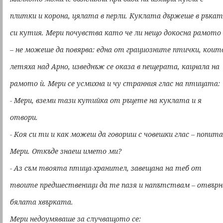
плитки и корона, цялата в перли. Куклата държеше в ръка
си кутия. Мери почувства като че ли нещо докосна рамото
– не можеше да повярва: една от грациозните птички, коит
летяха над Арно, изведнъж се оказа в пещерата, кацнала на
рамото ѝ. Мери се усмихна и чу странния глас на птицата:
- Мери, вземи тази кутийка от ръцете на куклата и я
отвори.
- Коя си ти и как можеш да говориш с човешки глас – попита
Мери. Откъде знаеш името ми?
- Аз съм твоята птица-хранител, завещана на теб от
твоите предшественици да те пазя и напътствам – отвърн
бялата хвърката.
Мери недоумяваше за случващото се: