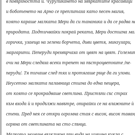
в повърхността ѝ. Чуруликането на хвъркатите красавици
и боботенето на Арно се преплитаха като песен-магия,
която караше малката Мери да си тананика и да се радва н
природата. Подтичвайки покрай реката, Мери достигна ма
горичка, ухаеща на зелени борчета, диви цветя, минзухари,
маргарити. Пеперуди прехвърчаха от цвят на цвят. Големи
очи на Мери следяха всеки трепет на пъстроцветните /пе-
перуди/. Тя тичаше след тях и протягаше ръце да ги улови.
Неусетно малката палавница стигна до една пещера,
от която се прокрадваше светлина. Пристъпи със страх
към входа ѝ и продължи навътре, опирайки се на влажните ѝ
стени. Пред нея се откри огромна стая с висок, висок таван
огряна от светлината на сто слънца.
Малкото момиче възкликна при вида на изящнa кукла с