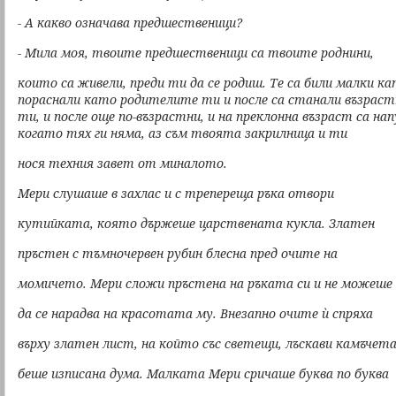
- А какво означава предшественици?
- Мила моя, твоите предшественици са твоите роднини,
които са живели, преди ти да се родиш. Те са били малки ка
пораснали като родителите ти и после са станали възраст
ти, и после още по-възрастни, и на преклонна възраст са на
когато тях ги няма, аз съм твоята закрилница и ти
нося техния завет от миналото.
Мери слушаше в захлас и с трепереща ръка отвори
кутийката, която държеше царствената кукла. Златен
пръстен с тъмночервен рубин блесна пред очите на
момичето. Мери сложи пръстена на ръката си и не можеше
да се нарадва на красотата му. Внезапно очите ѝ спряха
върху златен лист, на който със светещи, лъскави камъчет
беше изписана дума. Малката Мери сричаше буква по буква