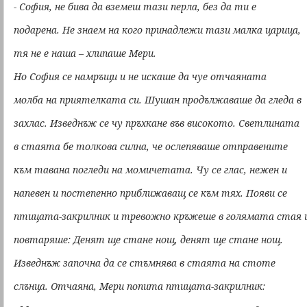
- София, не бива да вземеш тази перла, без да ти е
подарена. Не знаем на кого принадлежи тази малка царица,
тя не е наша – хлипаше Мери.
Но София се намръщи и не искаше да чуе отчаяната
молба на приятелката си. Шушан продължаваше да гледа в
захлас. Изведнъж се чу пръхкане във високото. Светлината
в стаята бе толкова силна, че ослепяваше отправените
към тавана погледи на момичетата. Чу се глас, нежен и
напевен и постепенно приближаващ се към тях. Появи се
птицата-закрилник и тревожно кръжеше в голямата стая 
повтаряше: Денят ще стане нощ, денят ще стане нощ.
Изведнъж започна да се стъмнява в стаята на стоте
слънца. Отчаяна, Мери попита птицата-закрилник: