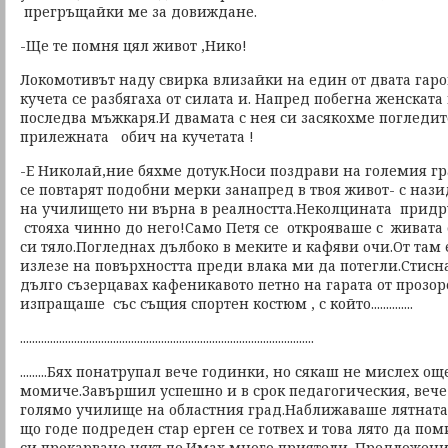
прегръщайки ме за довиждане.
-Ще те помня цял живот ,Нико!
Локомотивът наду свирка влизайки на един от двата гаро
кучета се разбягаха от силата и. Напред побегна женската
последва мъжкаря.И двамата с нея си засякохме погледи
прилежната обич на кучетата !
-Е Николай,ние бяхме дотук.Носи поздрави на големия град 
се повтарят подобни мерки занапред в твоя живот- с наз
на училището ни върна в реалността.Неколцината прид
стояха чинно до него!Само Петя се открояваше с живата 
си тяло.Погледнах дълбоко в меките и кафяви очи.От там
излезе на повърхността преди влака ми да потегли.Стисна
дълго съзерцавах кафеникавото петно на гарата от прозор
изпращаше със същия спортен костюм , с който..............
..................................................................................................
.........Бях понатрупал вече годинки, но сякаш не мислех ощ
момиче.Завършил успешно и в срок педагогическия, вече
голямо училище на областния град.Наближаваше лятната 
що годе подреден стар ерген се готвех и това лято да по
си прекарване някъде.Имах много приятели. Предложени