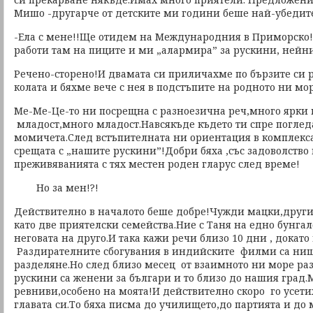
Мишо -другарче от детските ми години беше най-убедит
-Ела с мене!!Ще отидем на Международния в Приморско!
работи там на пиците и ми „алармира” за рускини, нейн
Речено-сторено!И двамата си приличахме по бързите си 
колата и бяхме вече с нея в подстъпите на родното ни мор
Ме-Ме-Це-то ни посрещна с разноезична реч,много ярки 
младост,много младост.Навсякъде където ти спре погле
момичета.След встъпителната ни ориентация в комплекса
срещата с „нашите рускини”!Добри бяха ,със задоволство
преживяванията с тях местен роден гларус след време!
Но за мен!?!
Действително в началото беше добре!Чужди мацки,дру
като две приятелски семейства.Ние с Таня на едно бунга
неговата на друго.И така кажи речи близо 10 дни , докат
Раздирателните сбогувания в индийските филми са нищ
разделяне.Но след близо месец от взаимното ни море ра
рускини са женени за българи и то близо до нашия град
ревниви,особено на моята!И действително скоро го усети
главата си.То бяха писма до училището,до партията и до