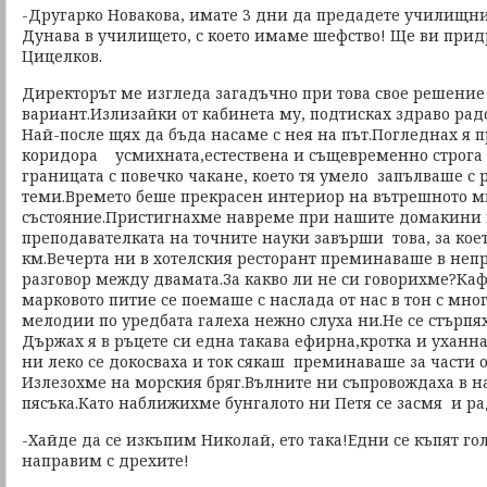
-Другарко Новакова, имате 3 дни да предадете училищн
Дунава в училището, с което имаме шефство! Ще ви прид
Цицелков.
Директорът ме изгледа загадъчно при това свое решение
вариант.Излизайки от кабинета му, подтисках здраво рад
Най-после щях да бъда насаме с нея на път.Погледнах я п
коридора усмихната,естествена и същевременно строга
границата с повечко чакане, което тя умело запълваше с 
теми.Времето беше прекрасен интериор на вътрешното м
състояние.Пристигнахме навреме при нашите домакини 
преподавателката на точните науки завърши това, за кое
км.Вечерта ни в хотелския ресторант преминаваше в не
разговор между двамата.За какво ли не си говорихме?Каф
марковото питие се поемаше с наслада от нас в тон с мно
мелодии по уредбата галеха нежно слуха ни.Не се стърпях
Държах я в ръцете си една такава ефирна,кротка и уханн
ни леко се докосваха и ток сякаш преминаваше за части о
Излезохме на морския бряг.Вълните ни съпровождаха в н
пясъка.Като наближихме бунгалото ни Петя се засмя и ра
-Хайде да се изкъпим Николай, ето така!Едни се къпят голи
направим с дрехите!