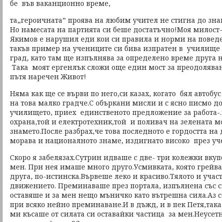
бе във ваканционно време,
та„героичната” проява на любим учител не стигна до зна
Но намесата на партията си беше достатъчно!Моя милос
Якимов е нарушил еди кои си правила и норми на поведе
такъв пример на учениците си бива изпратен в училище
град, като там ще изпълнява за определено време друга 
Така моят ергенлък сложи още един мост за преодолява
пътя наречен Живот!
Няма как ще се върви по него,си казах, когато бял автобу
на това малко градче.С объркани мисли и с ясно писмо д
училището, приех единственото предложение за работа-.
охрана,той и електротехник,той и поливач на зелената м
знамето.После разбрах,че това последното е гордостта на
морава и националното знаме, издигнато високо през уч
Скоро я забелязах.Сутрин идваше с две- три колежки вк
мен. При нея имаше много друго.Усмивката, която грейв
друга, по-истинска.Вървеше леко и красиво.Тялото и уча
движението. Преминаваше през портала, изпълнена със с
оставяше и за мен нещо мъничко като вътрешна сила.Аз 
при всяко нейно преминаване.И в дъжд, и в пек Петя,така
ми късаше от силата си оставайки частица за мен.Неусетн