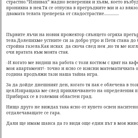
страстно.”Изпивах” жадно венерения и хълм, което възб
проникна в нея.Тя се отпусна в прегръдките ми и аз вляз
двамата телата трепереха от сладострастие................
Първите лъчи на новия прожектор слънцето огряха прегъ
тела.Долепихме устните си за добро утро и Петя стана до
стройна газела.Как исках да скоча след нея ,но тя ме изг
очи вратата към моята стая.
-И когато ме видиш на работа с този костюм с цвят на каф
моя апартамент!- точно и ясно се изясни математичката
година продължи тази наша тайна игра.
За да дойде днешният ден, когато тя пак е облечена в тоз
цел.Изпращаха ме след приключването на определения пр
Прибирах се в големия областен град.
Нищо друго не виждах така ясно от купето освен наситено
отдалечаващате се гара.
Дали ще имам шанса да го видя още един път в моя живо