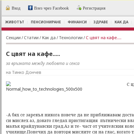
Вход
Влез чрез Facebook
Регистрация
ЖИВОТЪТ
ПЕНСИОНИРАНЕ
ФИНАНСИ
ЗДРАВЕ
КАК ДА
Секции
/
Статии
/
Как да
/
Технологии
/
С цвят на кафе.....
С цвят на кафе.....
за връзката между любовта и секса
на Тинко Дончев
С цвят на кафе
-А бях се зарекъл никога повече да не приближавам доста
си мислех аз, докато гледах пристигащия пътнически вла
малък крайдунавски град.Аз и те- част от учителския кол
училище.Понечих да повторя мислите си на глас, когато т