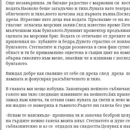
Още незавършила ,тя бягаше радостно с марковия си кост
водата.Наоколо беше загадъчно и тихо.Луната като театр
облеченото и тяло,което изчезна зад първата вълна.Послед
дреха. Играехме като деца във водата. Пръскахме се на в
гласове огласяха морския залив.След известно време Пет
мълчешком към бунгалото.Лунният прожектор продължав
сцената на морския бряг. Водата се оттичаше от дрехите 
прилепнал по- хубавите и бедра.Дупето страстно се покл
бунгалото. Стегнатите и гърди розовееха в своя фин сути
област и тя бе примамливо оцветена в същия цвят на комп
обърна гяволито към мене, знаейки че я изпивам с погл
бунгалото.
Виждах добре как сваляше от себе си дреха след дреха по 
лампата и фокусирах разсъблеченото и тяло.
В главата ми нещо избухна. Заповтарях нейното събличан
голото ми тяло следваше извивките на нейното.Бях прил
замах към ключа, тя остави само луната да свети и леко м
ни жадно се намериха в тъмното.Ръцете ни галеха без умо
-Искам те навсякъде- прошепна тя и започна безброй целу
на гърдите нежно галеха моята плът. Стегнатото и дупе с
съблазнително и аз се отдадох на сладостта.Целувах я н