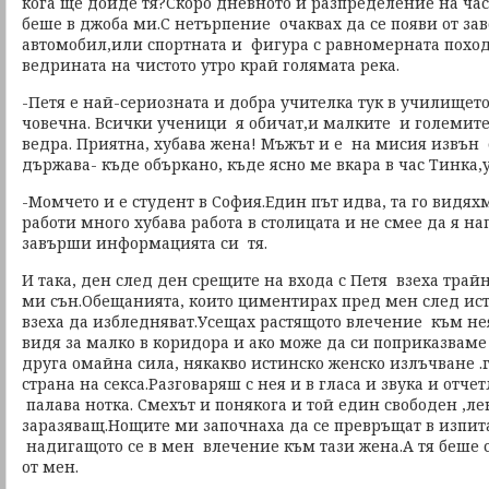
кога ще дойде тя?Скоро дневното и разпределение на ча
беше в джоба ми.С нетърпение очаквах да се появи от за
автомобил,или спортната и фигура с равномерната похо
ведрината на чистото утро край голямата река.
-Петя е най-сериозната и добра учителка тук в училището.
човечна. Всички ученици я обичат,и малките и големите
ведра. Приятна, хубава жена! Мъжът и е на мисия извън
държава- къде объркано, къде ясно ме вкара в час Тинка
-Момчето и е студент в София.Един път идва, та го видяхм
работи много хубава работа в столицата и не смее да я н
завърши информацията си тя.
И така, ден след ден срещите на входа с Петя взеха тра
ми сън.Обещанията, които циментирах пред мен след ист
взеха да избледняват.Усещах растящото влечение към нея
видя за малко в коридора и ако може да си поприказваме
друга омайна сила, някакво истинско женско излъчване 
страна на секса.Разговаряш с нея и в гласа и звука и отч
палава нотка. Смехът и понякога и той един свободен ,ле
заразяващ.Нощите ми започнаха да се превръщат в изпит
надигащото се в мен влечение към тази жена.А тя беше 
от мен.