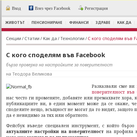
Вход
Влез чрез Facebook
Регистрация
ЖИВОТЪТ
ПЕНСИОНИРАНЕ
ФИНАНСИ
ЗДРАВЕ
КАК ДА
Секции
/
Статии
/
Как да
/
Технологии
/
С кого споделям във F
С кого споделям във Facebook
бърза проверка на настройките за поверителност
на Теодора Великова
Разказвали сме ви
поверителност във
нас често ги променяте, добавяте или премахвате хора, 
публикациите ви, в един момент може да се окаже, че 
споделите нещо, всъщност не могат да го видят, защото п
да е невидимо за тях или обратното.
Фейсбук въведе специален инструмент, с който бързо
актуалните настройки на поверителност
на профила н