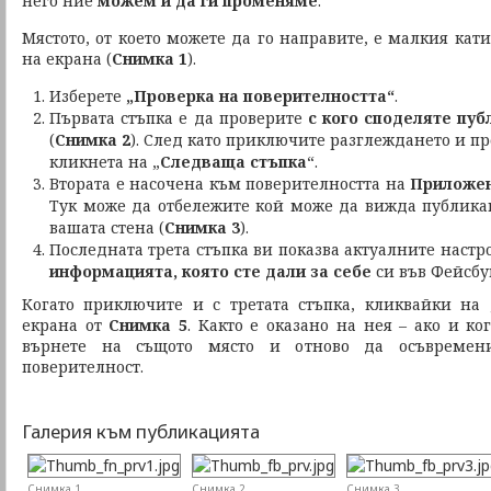
него ние
можем и да ги променяме
.
Мястото, от което можете да го направите, е малкия кат
на екрана (
Снимка 1
).
Изберете
„Проверка на поверителността“
.
Първата стъпка е да проверите
с кого споделяте пуб
(
Снимка 2
). След като приключите разглеждането и пр
кликнета на „
Следваща стъпка
“.
Втората е насочена към поверителността на
Приложен
Тук може да отбележите кой може да вижда публик
вашата стена (
Снимка 3
).
Последната трета стъпка ви показва актуалните настр
информацията, която сте дали за себе
си във Фейсбук
Когато приключите и с третата стъпка, кликвайки на 
екрана от
Снимка 5
. Както е оказано на нея – ако и ко
върнете на същото място и отново да осъвремени
поверителност.
Галерия към публикацията
Снимка 1
Снимка 2
Снимка 3