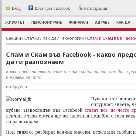
Вход
Влез чрез Facebook
Регистрация
ЖИВОТЪТ
ПЕНСИОНИРАНЕ
ФИНАНСИ
ЗДРАВЕ
КАК ДА
Секции
/
Статии
/
Как да
/
Технологии
/
Спам и Скам във Facebook - какво пред
да ги разпознаем
Какво представляват спам и скам съобщенията, как да ги ра
отървем от тях.
на Круела
Чували сте понят
сигурност знаете, че
хубаво. Напоследък във Facebook
стават все по-често 
всички в тази статия ще ви запозная подобно с това какв
ги разпознаем.
Под
спам
се разбират всички масови, нежелани съобщени