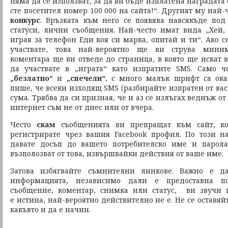
няма да се използват, за да ви бъде изплатена наградата о
сте посетител номер 100 000 на сайта!“. Другият му най
конкурс
. Връзката към него се появява навсякъде по
статуси, лични съобщения. Най-често имат вида „Хей,
играя за телефон Еди коя си марка, опитай и ти“. Ако 
участвате, това най-вероятно ще ви струва мини
коментара ще ви отведе до страница, в която ще искат
да участвате в „играта“ като изпратите SMS. Само 
„безлатно“
и
„спечели“
, с много малък шрифт са ока
пише, че всеки изходящ SMS (разбирайте изпратен от вас)
сума. Трябва да си призная, че и аз се излъгах веднъж о
интернет съм не от днес или от вчера.
Често
скам
съобщенията ви препращат към сайт, ко
регистрирате чрез вашия Facebook профил. По този н
давате досъп до вашето потребителско име и парол
възполозват от това, извършвайки действия от ваше име.
Затова избягвайте съмнителни линкове. Важно е да
информацията, независимо дали е предоставна 
съобщение, коментар, снимка или статус, ви звучи п
е истина, най-вероятно действително не е. Не се оставяй
какъвто и да е начин.