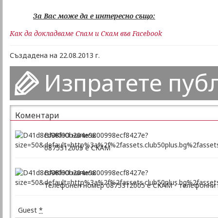
За Вас може да е интересно също:
Как да докладваме Спам и Скам във Facebook
Създадена на 22.08.2013 г.
Изпратете пуб
Коментари
ВАЖНО написа:
0875312005 е СКАМ
ВАЖНО написа:
Телефонен номер 0875312005 е СКАМ - телефонни
Guest
*