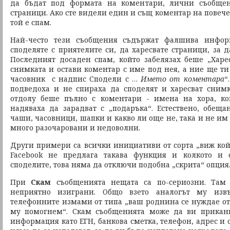
да бъдат под формата на коментари, лични съобщен
страници. Ако сте видели един и същ коментар на повече 
той е спам.
Най-често тези съобщения съдържат фалшива инфор
споделяте с приятелите си, да харесвате страници, за 
Последният досаден спам, който забелязах беше „Харе
снимката и остави коментар с име под нея, а ние ще ти
часовник с надпис Сподели с …
Името от коментара
“
подведоха и не спираха да споделят и харесват снимк
отдолу беше пълно с коментари - имена на хора, ко
надяваха да зарадват с „подаръка“. Естествено, обеща
чаши, часовници, шапки и какво ли още не, така и не и
много разочаровани и недоволни.
Други примери са всички инициативи от сорта „виж кой
Facebook не предлага такава функция и колкото и
споделите, това няма да отключи подобна „скрита“ опция
При
Скам
съобщенията нещата са по-сериозни. Там
неприятно изиграни. Общо взето аналогът му изв
телефонните измами от типа „ваш роднина се нуждае от 
му помогнем“. Скам съобщенията може да ви прикан
информация като ЕГН, банкова сметка, телефон, адрес и 