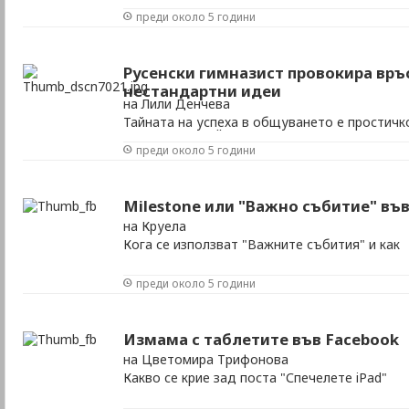
преди около 5 години
Русенски гимназист провокира връ
нестандартни идеи
на Лили Денчева
Тайната на успеха в общуването е простичк
твърди Димо Йорданов
преди около 5 години
Milestone или "Важно събитие" въ
на Круела
Кога се използват "Важните събития" и как
преди около 5 години
Измама с таблетите във Facebook
на Цветомира Трифонова
Какво се крие зад поста "Спечелете iPad"