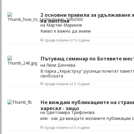
2 основни правила за удължаване 
на лаптопа
на Мартин Маринов
Какво е важно да знаем
преди повече от 5 години
Пътуващ семинар по Ботевите мес
на Лили Денчева
В парка „Херастръу“ русенци почитат паметт
свободата
преди повече от 5 години
Не виждам публикациите на стран
харесал - защо
на Цветомира Трифонова
или - как да виждате желаните публикации о
страници във Фейсбук
преди повече от 5 години