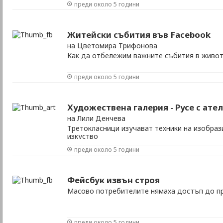
преди около 5 години
Житейски събития във Facebook
на Цветомира Трифонова
Как да отбележим важните събития в живот
преди около 5 години
Художествена галерия - Русе с ате
на Лили Денчева
Третокласници изучават техники на изобра
изкуство
преди около 5 години
Фейсбук извън строя
Масово потребителите нямаха достъп до п
преди около 5 години