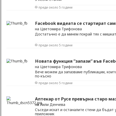
преди около 5 години
Facebook видеата се стартират са
на Цветомира Трифонова
Достатъчно е да минем покрай тях с мишка
преди около 5 години
Новата функция ”запази” във Face
на Цветомира Трифонова
Вече можем да запазваме публикации, коит
по-късно
преди около 5 години
Аптекар от Русе превърна старо маз
на Лили Денчева
Съседи искат и останалите стени да бъдат 
приложник