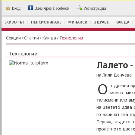
Вход
Влез чрез Facebook
Регистрация
ЖИВОТЪТ
ПЕНСИОНИРАНЕ
ФИНАНСИ
ЗДРАВЕ
КАК ДА
Секции
/
Статии
/
Как да
/
Технологии
Технологии
Лалето -
на Лили Денчева
О
т древни в
много мит
талисмани или ам
на цветето идва о
го наричат lala /
Персия, където 
пролетното цвете