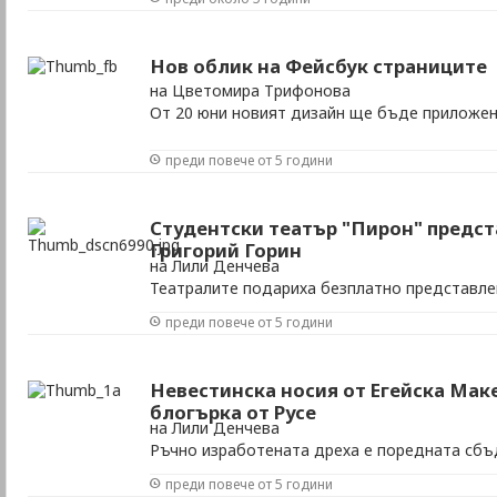
Нов облик на Фейсбук страниците
на Цветомира Трифонова
Oт 20 юни новият дизайн ще бъде приложен
преди повече от 5 години
Студентски театър "Пирон" предст
Григорий Горин
на Лили Денчева
Театралите подариха безплатно представле
публика
преди повече от 5 години
Невестинска носия от Егейска Ма
блогърка от Русе
на Лили Денчева
Ръчно изработената дреха е поредната сбъ
Велева
преди повече от 5 години