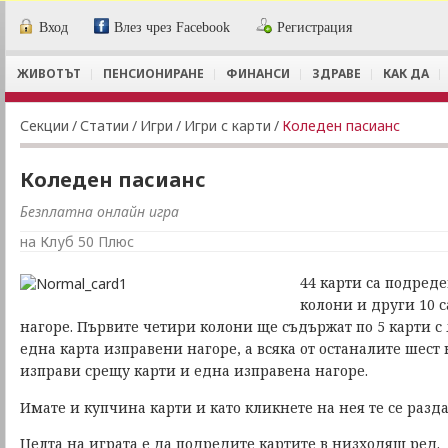
Вход
Влез чрез Facebook
Регистрация
ЖИВОТЪТ
ПЕНСИОНИРАНЕ
ФИНАНСИ
ЗДРАВЕ
КАК ДА
Секции
/
Статии
/
Игри
/
Игри с карти
/
Коледен пасианс
Коледен пасианс
Безплатна онлайн игра
на Клуб 50 Плюс
44 карти са подреде
колони и други 10 
нагоре. Първите четири колони ще съдържат по 5 карти с
една карта изправени нагоре, а всяка от останалите шест
изправи срещу карти и една изправена нагоре.
Имате и купчина карти и като кликнете на нея те се разда
Целта на играта е да подредите картите в низходящ ред.