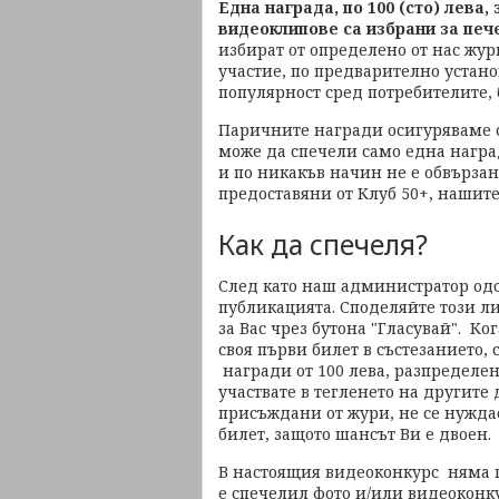
Една награда, по 100 (сто) лева,
видеоклипове са избрани за пече
избират от определено от нас жур
участие, по предварително устано
популярност сред потребителите, 
Паричните награди осигуряваме 
може да спечели само една наград
и по никакъв начин не е обвързан
предоставяни от Клуб 50+, нашите
Как да спечеля?
След като наш администратор одо
публикацията. Споделяйте този ли
за Вас чрез бутона "Гласувай". Ко
своя първи билет в състезанието, 
награди от 100 лева, разпределен
участвате в тегленето на другите 
присъждани от жури, не се нуждае
билет, защото шансът Ви е двоен.
В настоящия видеоконкурс няма п
е спечелил фото и/или видеоконку