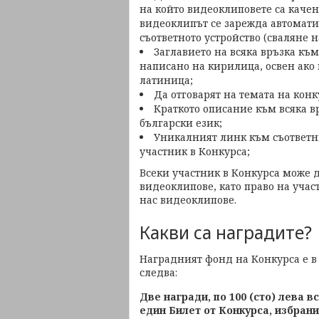
на който видеоклиповете са качен
видеоклипът се зарежда автомати
съответното устройство (сваляне на
Заглавието на всяка връзка към
написано на кирилица, освен ако 
латиница;
Да отговарят на темата на конк
Краткото описание към всяка в
български език;
Уникалният линк към съответни
участник в Конкурса;
Всеки участник в Конкурса може д
видеоклипове, като право на учас
нас видеоклипове.
Какви са наградите?
Наградният фонд на Конкурса е в 
следва:
Две награди, по 100 (сто) лева в
един Билет от Конкурса, избрани