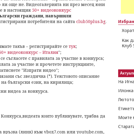
о ли още не. Видеогалерията ни през месец юни
ие в настоящия
50+ видеоконкурс
ългарски граждани, навършили
егистрирани потребители на сайта
club50plus.bg
.
Избра
Хорат
Как д
Клуб 
ямате такъв – регистрирайте се
тук
;
50+ видеоконкурс – Италия
";
се съгласете с правилата за участие в конкурса;
илата за участие и прочетете инструкциите,
натиснете "Изпрати видео";
Актуал
язани със звездичка (*). Текстовото описание
На Игн
 на български език, на кирилица;
Илонка
ни видеа за конкурса.
Лютото
Етикет
в Конкурса,видеата които публикувате, трябва да
Моите 
Старат
а връзка (линк) към vbox7.com или youtube.com,