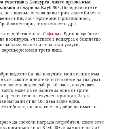
 за участник в Конкурса, чиято връзка към
ливши от жури на Клуб 50+.
Победителите се
и, независимо от това дали притежават Билет за
вени от Клуб 50+ критерии (оригиналност,
брой коментари, тематичност и др.).
със съдействието на
Софарма
. Един потребител
а в конкурса. Участието в конкурса е безплатно
о със закупуване на стоки или услуги,
 партньори и/или трети лица.
бри видеото Ви, ще получите мейл с линк към
нк със своите приятели и ги канете да гласуват
гато вашето видео събере 10 гласа, получавате
с който може да се борите за една от трите
и чрез теглене на случаен принцип. За да
две награди от по 100 лева всяка една,
те от билет, но винаги е по-добре да имате и
раво да спечели награда потребител, който вече
рс, организиран от Клуб 50+, в рамките на до 6