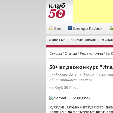
Вход
Влез чрез Facebook
ЖИВОТЪТ
ПЕНСИОНИРАНЕ
ФИНАН
Секции
/
Статии
/
Редакционни
/
За 
50+ видеоконкурс "Ита
Споделете до 10 видеа на тема "Ит
обща стойност 300 лева
на Клуб 50 Плюс
култури...Хубаво е пътуването, на
решихме да попътуваме виртуално 