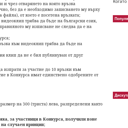
Когато 
и и чрез отварянето на която връзка
чно, без да е необходимо записването му върху
 файла), от което е посетена връзката;
Попул
 видеоклип трябва да бъде на български език,
правилното му изписване не следва да е на
урса;
ръзка към видеоклип трябва да бъде на
я клип да не е бил публикуван от друг
а изпрати за участие до 10 връзки към
тие в Конкурса имат единствено одобрените от
Дискут
размер на 300 (триста) лева, разпределени както
сяка, за участници в Конкурса, получили поне
 на случаен принцип;