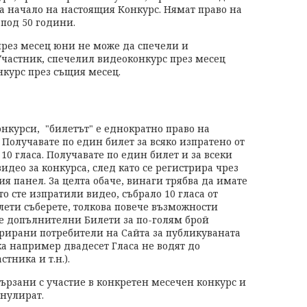
на начало на настоящия Конкурс. Нямат право на
 под 50 години.
през месец юни не може да спечели и
Участник, спечелил видеоконкурс през месец
курс през същия месец.
нкурси, "билетът" е еднократно право на
 Получавате по един билет за всяко изпратено от
10 гласа. Получавате по един билет и за всеки
идео за конкурса, след като се регистрира чрез
 панел. За целта обаче, винаги трябва да имате
о сте изпратили видео, събрало 10 гласа от
лети съберете, толкова повече възможности
те допълнителни Билети за по-голям брой
трирани потребители на Сайта за публикуваната
ка например двадесет Гласа не водят до
тника и т.н.).
ързани с участие в конкретен месечен конкурс и
 нулират.