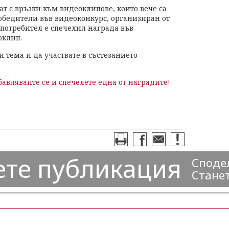
ат с връзки към видеоклипове, които вече са
обедители във видеоконкурс, организиран от
й потребител е спечелил награда във
оклип.
и тема и да участвате в състезанието
авлявайте се и спечелете една от наградите!
ете публикация
Сподел
Станет