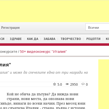
Регистрация
СИ
ЗДРАВЕ
КАК ДА
ЗАБАВА
ТВОРЧЕСТВО
РЕЦЕПТИ
К
Конкурсите
/
50+ видеоконкурс "Италия"
лия"
алия" и може да спечелите една от три награди на
5.0
2950
0
Кой не обича да пътува? Да вижда нови
страни, нови места, да опознава нови
всякъде, винаги по всеки начин. През месец юни
из слънчева Италия - страна, пълна с история,