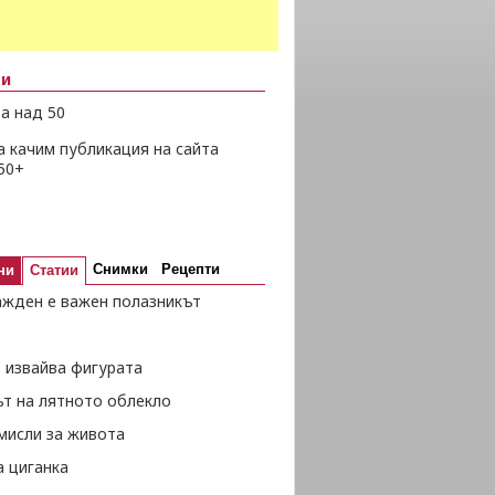
ни
а над 50
а качим публикация на сайта
50+
Снимки
Рецепти
ни
Статии
ажден е важен полазникът
 извайва фигурата
ът на лятното облекло
мисли за живота
а циганка