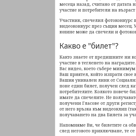
месеца назад, считано от датата 
участие и потребители на възраст
Участник, спечелил фотоконкурс 
видеоконкурс през същия месец. 
юнине може да спечели и фотокон
Какво е "билет"?
Както знаете от предишните ни ко
участие в тегленето на наградите.
Вас видео, което събере минимум 
Ваш приятел, който изпрати свое в
Вашия уникален линк от Социалния
поне един билет, получен след кат
потребителите. Колкото повече би
имате да спечелите. Не получава
получени Гласове от други регис
от него връзка към видеоклип (та
получаването на два Билета за учас
Напомняме Ви, че билетите са обв
след неговото приключване, те се