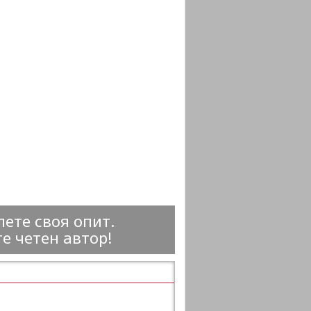
ете своя опит.
е четен автор!