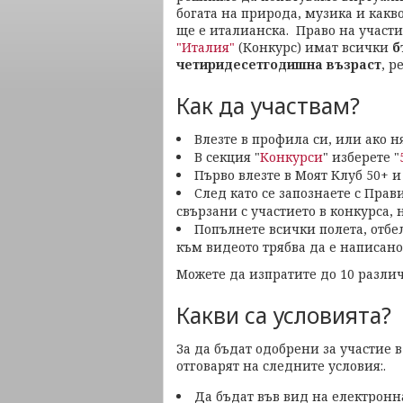
богата на природа, музика и какв
ще е италианска. Право на участ
"Италия"
(Конкурс) имат всички
б
четиридесетгодишна възраст
, р
Как да участвам?
Влезте в профила си, или ако н
В секция "
Конкурси
" изберете "
Първо влезте в Моят Клуб 50+ и 
След като се запознаете с Прав
свързани с участието в конкурса, 
Попълнете всички полета, отбел
към видеото трябва да е написано
Можете да изпратите до 10 различ
Какви са условията?
За да бъдат одобрени за участие 
отговарят на следните условия:.
Да бъдат във вид на електронн