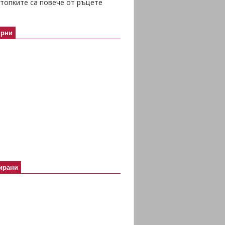
топките са повече от ръцете
ярни
ирани