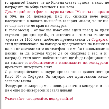
го правите! Знаете, че по Коледа стават чудеса, а защо не
наградите на обща стойност 1 100 лева.
Декемврийският фотоконкурс на тема "Магията на празн
и 59ч. на 31 декември. Над 800 снимки вече допр
настроение в нашата вълшебна галерия. Знаем, че не ни т
те още повече до края на конкурса.
И този месец 5 от вас ще имат още един повод за щасти
случаен принцип ще бъдат изтеглени петимата късметли
сумата от 1100 лева, любезно предоставени от
Софарма
след приключване на конкурса представител на нашия ек
всеки от спечелилите по телефон и имейл (напомняме в
данни, за да можем бързо да се свържем с вас, а и 
награда), след което победителите ще бъдат официално 
да видите и
победителите в изминалите ни конкурсн
прочетете интервюта с тях.
С декемврийският конкурс приключва и цялостният ци
Клуб 50+ и Софарма. За януари сме приготвили нещо 
запазим тайна.
Февруари се завръщаме с нови, различни конкурси и по
да е още по-интересен и завладяващ!
Участвайте, споделяйте, подкрепяйте!