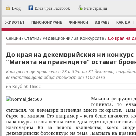
Вход
Влез чрез Facebook
Регистрация
ЖИВОТЪТ
ПЕНСИОНИРАНЕ
ФИНАНСИ
ЗДРАВЕ
КАК ДА
Секции
/
Статии
/
Редакционни
/
За Конкурсите
/
До края на декемврийския ни конкурс 
"Магията на празниците" остават брое
Конкурсът ще приключи в 23 и 59ч. на 31 декември, награди
впечатляващата обща стойност от 1100 лева
на Клуб 50 Плюс
Макар и февруари д
годината, то ед
съгласил, че декември изглежда много по-кратък. Няма
бързо да минава. Ето например – кога беше началото, к
на конкурса и кога остана само една седмица до неговия 
Благодарим Ви за цялото вълшебство, което спод
декемврийски фотоконкурс на тема „Магията на празни