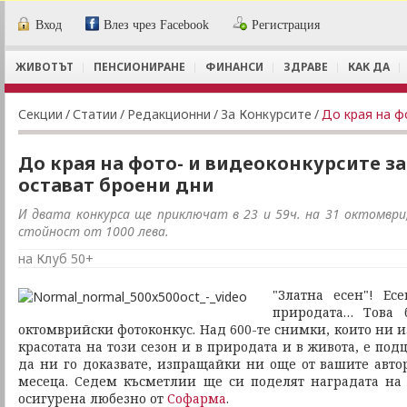
Вход
Влез чрез Facebook
Регистрация
ЖИВОТЪТ
ПЕНСИОНИРАНЕ
ФИНАНСИ
ЗДРАВЕ
КАК ДА
Секции
/
Статии
/
Редакционни
/
За Конкурсите
/
До края на фото- и видеоконкурсите з
остават броени дни
И двата конкурса ще приключат в 23 и 59ч. на 31 октомври
стойност от 1000 лева.
на Клуб 50+
"Златна есен"! Ес
природата… Това 
октомврийски фотоконкус. Над 600-те снимки, които ни и
красотата на този сезон и в природата и в живота, е по
да ни го доказвате, изпращайки ни още от вашите авт
месеца. Седем късметлии ще си поделят наградата на 
осигурена любезно от
Софарма
.