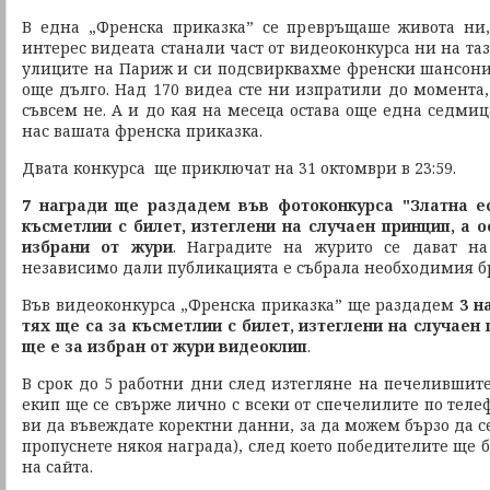
В една „Френска приказка” се превръщаше живота ни,
интерес видеата станали част от видеоконкурса ни на таз
улиците на Париж и си подсвирквахме френски шансони.
още дълго. Над 170 видеа сте ни изпратили до момента,
съвсем не. А и до кая на месеца остава още една седмица
нас вашата френска приказка.
Двата конкурса ще приключат на 31 октомври в 23:59.
7 награди ще раздадем във фотоконкурса "Златна ес
късметлии с билет, изтеглени на случаен принцип, а о
избрани от жури
. Наградите на журито се дават на
независимо дали публикацията е събрала необходимия бр
Във видеоконкурса „Френска приказка” ще раздадем
3 н
тях ще са за късметлии с билет, изтеглени на случаен 
ще е за избран от жури видеоклип
.
В срок до 5 работни дни след изтегляне на печелившит
екип ще се свърже лично с всеки от спечелилите по тел
ви да въвеждате коректни данни, за да можем бързо да се
пропуснете някоя награда), след което победителите ще
на сайта.