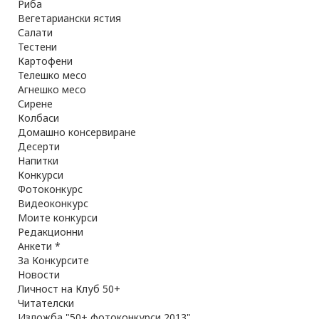
Риба
Вегетариански ястия
Салати
Тестени
Картофени
Телешко месо
Агнешко месо
Сирене
Колбаси
Домашно консервиране
Десерти
Напитки
Конкурси
Фотоконкурс
Видеоконкурс
Моите конкурси
Редакционни
Анкети *
За Конкурсите
Новости
Личност на Клуб 50+
Читателски
Изложба "50+ фотоконкурси 2013"