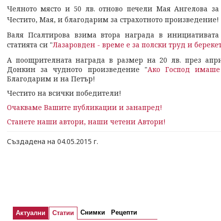
Челното място и 50 лв. отново печели Мая Ангелова за 
Честито, Мая, и благодарим за страхотното произведение!
Валя Псалтирова взима втора награда в инициативата
статията си "
Лазаровден - време е за полски труд и береке
А поощрителната награда в размер на 20 лв. през ап
Донкин за чудното произведение "
Ако Господ имаше
Благодарим и на Петър!
Честито на всички победители!
Очакваме Вашите публикации и занапред!
Станете наши автори, наши четени Автори!
Създадена на 04.05.2015 г.
Снимки
Рецепти
Актуални
Статии