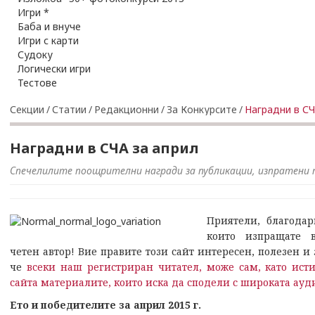
Игри *
Баба и внуче
Игри с карти
Судоку
Логически игри
Тестове
Секции
/
Статии
/
Редакционни
/
За Конкурсите
/
Наградни в СЧ
Наградни в СЧА за април
Спечелилите поощрителни награди за публикации, изпратени 
Приятели,
благодар
които изпращате 
четен автор! Вие правите този сайт интересен, полезен и
че
всеки наш регистриран читател, може сам, като исти
сайта материалите, които иска да сподели с широката ауд
Ето и победителите за април 2015 г.