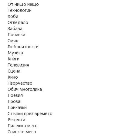
От нищо нещо
Технологии
Хоби
Огледало
Забава
Почивки
Смях
Любопитности
Музика
Книги
Телевизия
Сцена
Кино
Творчество
Обич многолика
Поезия
Проза
Приказки
Стъпки през времето
Рецепти
Пилешко месо
Свинско месо