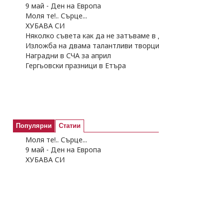
9 май - Ден на Европа
Моля те!.. Сърце...
ХУБАВА СИ
Няколко съвета как да не затъваме в дългове
Изложба на двама талантливи творци
Наградни в СЧА за април
Гергьовски празници в Етъра
Популярни
Статии
Моля те!.. Сърце...
9 май - Ден на Европа
ХУБАВА СИ