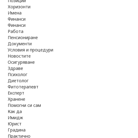
Позиции
Хоризонти
Имена
Финанси
Финанси
Работа
Пенсиониране
Документи
Условия и процедури
Новостите
Осигуряване
Здраве
Психолог
Диетолог
Фитотерапевт
Експерт
Хранене
Помогни си сам
Как да
Имидж
Юрист
Градина
Практично