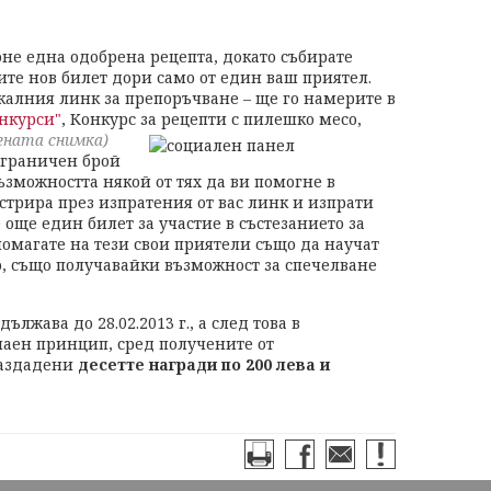
оне една одобрена рецепта, докато събирате
ите нов билет дори само от един ваш приятел.
икалния линк за препоръчване – ще го намерите в
нкурси"
, Конкурс за рецепти с пилешко месо,
ената снимка)
ограничен брой
зможността някой от тях да ви помогне в
истрира през изпратения от вас линк и изпрати
 още един билет за участие в състезанието за
 помагате на тези свои приятели също да научат
го, също получавайки възможност за спечелване
лжава до 28.02.2013 г., а след това в
чаен принцип, сред получените от
раздадени
десетте награди по 200 лева и