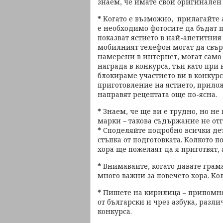
знаем, че имате свой оригинален 
*
Когато е възможно, прилагайте а
е необходимо фотосите да бъдат п
показват ястието в най-апетитни
мобилният телефон могат да свър
намерени в интернет, могат само
награда в конкурса, тъй като при
блокираме участието ви в конкурс
приготовление на ястието, прилож
направят рецептата още по-ясна.
*
Знаем, че ще ви е трудно, но не
марки – такова съдържание не отг
*
Споделяйте подробно всички дета
стъпка от подготовката. Колкото п
хора ще пожелаят да я приготвят, а
*
Внимавайте, когато давате грам
много важни за повечето хора. Ко
*
Пишете на кирилица – припомням
от български и чрез азбука, разли
конкурса.