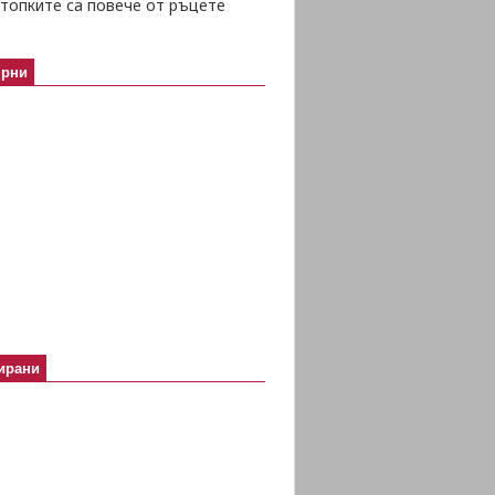
топките са повече от ръцете
ярни
ирани