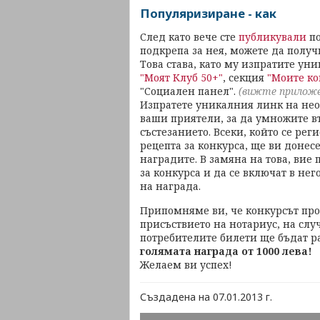
Популяризиране - как
След като вече сте
публикували
п
подкрепа за нея, можете да получ
Това става, като му изпратите ун
"Моят Клуб 50+"
, секция
"Моите ко
"Социален панел".
(вижте прилож
Изпратете уникалния линк на не
ваши приятели, за да умножите въ
състезанието. Всеки, който се рег
рецепта за конкурса, ще ви донесе
наградите. В замяна на това, вие
за конкурса и да се включат в не
на награда.
Припомняме ви, че конкурсът продъ
присъствието на нотариус, на слу
потребителите билети ще бъдат 
голямата награда от 1000 лева!
Желаем ви успех!
Създадена на 07.01.2013 г.