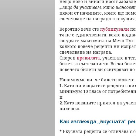
нещо ново и винаги носят забавле
„Защо да участвам, като шансовет
някои от начините, които ще пом
спечелване на награда в текущия
Вероятно вече сте
публикували
по
тя не е единствената, която подна
следвате максимата на Мечо Пух: 
колкото повече рецепти ни изпрат
спечелване на награда.
Според
правилата
, участвате в т
билет за състезанието. Всеки биле
повечето билети ви осигуряват по
Напомняме ви, че билети можете 
1
. Като ни изпратите рецепта с пи
минимум 10 гласа от потребители
и
2
. Като поканите приятел да участ
пилешко.
Как изглежда „вкусната" ре
*
Вкусната рецепта се отличава с 