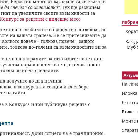
ние. Вероятно много от вас обаче са си казвали
е да спечеля са минимални"
. Тук ще разкрием
огнат да увеличите своите възможности за
Конкурс за рецепти с пилешко месо.
Избра
не една от любимите си рецепти с пилешко, но
Хорат
сяте на вашата трапеза. Не се притеснявайте да
"Колкото повече – толкова повече", защото
Как д
ите, толкова по-големи са възможностите ви за
Клуб 
егленето на наградите, когато имате поне един
т участва наравно в тегленето, следователно
-голям шанс да спечелите.
Актуал
да получите по два начина:
На Игн
лешко в конкурсната секция и тя събере
те на сайта
Илонка
Лютото
ва в Kонкурса и той публикува рецепта с
Етикет
Моите 
цепта
Старат
оригиналност. Дори ястието да е традиционно,