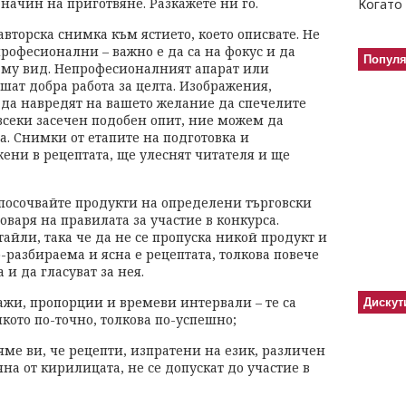
начин на приготвяне. Разкажете ни го.
Когато 
вторска снимка към ястието, което описвате. Не
рофесионални – важно е да са на фокус и да
Попул
я му вид. Непрофесионалният апарат или
шат добра работа за целта. Изображения,
 да навредят на вашето желание да спечелите
 всеки засечен подобен опит, ние можем да
а. Снимки от етапите на подготовка и
ени в рецептата, ще улеснят читателя и ще
 посочвайте продукти на определени търговски
оваря на правилата за участие в конкурса.
йли, така че да не се пропуска никой продукт и
о-разбираема и ясна е рецептата, толкова повече
 и да гласуват за нея.
ажи, пропорции и времеви интервали – те са
Дискут
лкото по-точно, толкова по-успешно;
е ви, че рецепти, изпратени на език, различен
чна от кирилицата, не се допускат до участие в