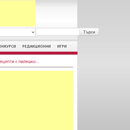
A
/
a
ОНКУРСИ
РЕДАКЦИОННИ
ИГРИ
Полезни съвети към участниците в 50+ Конкурс за рецепти с пилешко месо