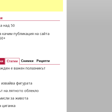
ни
а над 50
а качим публикация на сайта
50+
Снимки
Рецепти
ни
Статии
ажден е важен полазникът
 извайва фигурата
ът на лятното облекло
мисли за живота
а циганка