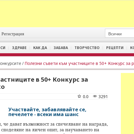
Регистрация
СИ
ЗДРАВЕ
КАК ДА
ЗАБАВА
ТВОРЧЕСТВО
РЕЦЕПТИ
К
Конкурсите
/
астниците в 50+ Конкурс за
со
0.0
3291
Участвайте, забавлявайте се,
печелете - всеки има шанс
н, че дават възможност за спечелване на награда,
а споделяне на личен опит, за научаването на