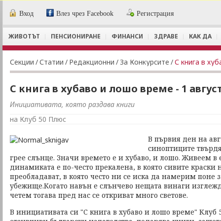
Вход
Влез чрез Facebook
Регистрация
ЖИВОТЪТ
ПЕНСИОНИРАНЕ
ФИНАНСИ
ЗДРАВЕ
КАК ДА
Секции
/
Статии
/
Редакционни
/
За Конкурсите
/
С книга в хуб
С книга в хубаво и лошо време - 1 авгус
Инициативата, която раздава книги
на Клуб 50 Плюс
В първия ден на авг
синоптиците твърдя
грее слънце. Значи времето е и хубаво, и лошо. Живеем в 
динамиката е по-често прекалена, в която сивите краски н
преобладават, в която често ни се иска да намерим поне 
убежище.Когато навън е слънчево нещата винаги изглежда
четем тогава пред нас се откриват много светове.
В инициативата си "С книга в хубаво и лошо време" Клуб 