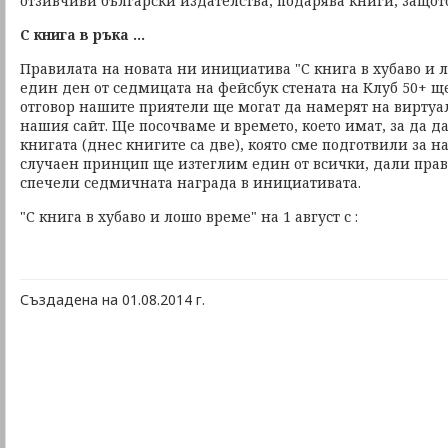
отзивчиви български издателства, подарява книги, защот
С книга в ръка ...
Правилата на новата ни инициатива "С книга в хубаво и л
един ден от седмицата на фейсбук стената на Клуб 50+ щ
отговор нашите приятели ще могат да намерят на виртуа
нашия сайт. Ще посочваме и времето, което имат, за да да
книгата (днес книгите са две), която сме подготвили за н
случаен принцип ще изтеглим един от всички, дали прав
спечели седмичната награда в инициативата.
"С книга в хубаво и лошо време" на 1 август с :
Създадена на 01.08.2014 г.