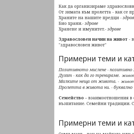
Как да организираме здравослов
От зимата към пролетта - как се 
Храните на нашите предци
- здра
Био храни.
- здраве
Хранене и имунитет.
- здраве
Здравословен начин на живот
- 
"здравословен живот"
Примерни теми и ка
Позитивното мислене - позитивно 
Духът - как да го тренираме.
живот
Малките неща от живота. -
живот
Пролетта в живота ни. - буквално 
Семейство
– взаимоотношения в 
възпитание. Семейни традиции. С
Примерни теми и ка
Осми март - ден на майката или 