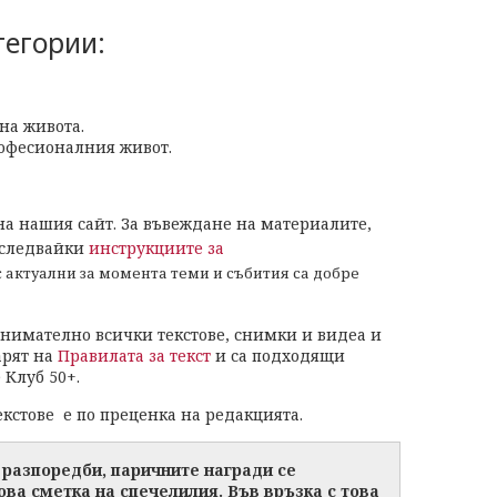
тегории:
на живота.
рофесионалния живот.
а нашия сайт. За въвеждане на материалите,
 следвайки
инструкциите за
 актуални за момента теми и събития са добре
нимателно всички текстове, снимки и видеа и
арят на
Правилата за текст
и са подходящи
 Клуб 50+.
кстове е по преценка на редакцията.
 разпоредби, паричните награди се
ва сметка на спечелилия. Във връзка с това