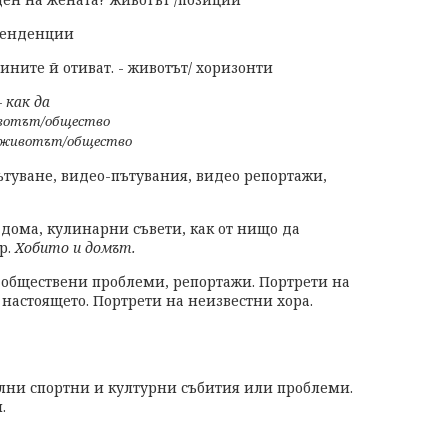
/тенденции
ините й отиват. - животът/ хоризонти
 как да
отът/общество
животът/общество
пътуване, видео-пътувания, видео репортажи,
 дома, кулинарни съвети, как от нищо да
р.
Хобито и домът.
 обществени проблеми, репортажи. Портрети на
настоящето. Портрети на неизвестни хора.
ални спортни и културни събития или проблеми.
.