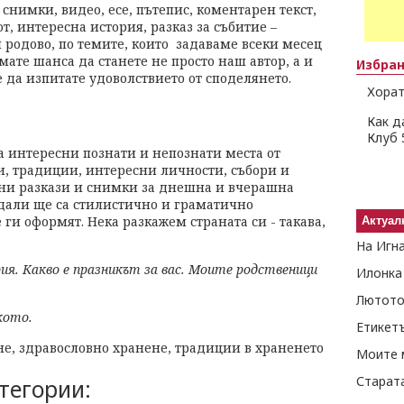
, снимки, видео, есе, пътепис, коментарен текст,
т, интересна история, разказ за събитие –
и родово, по темите, които задаваме всеки месец
мате шанса да станете не просто наш автор, а и
Избра
 да изпитате удоволствието от споделянето.
Хорат
Как д
Клуб 
а интересни познати и непознати места от
и, традиции, интересни личности, събори и
ни разкази и снимки за днешна и вчерашна
 дали ще са стилистично и граматично
и оформят. Нека разкажем страната си - такава,
Актуал
На Игн
рия. Какво е празникът за вас. Моите родственици
Илонка
Лютото
кото.
Етикет
не, здравословно хранене, традиции в храненето
Моите 
Старат
тегории: