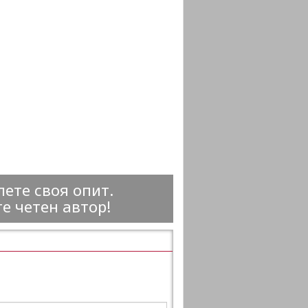
ете своя опит.
е четен автор!