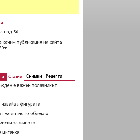
ни
а над 50
а качим публикация на сайта
50+
Снимки
Рецепти
ни
Статии
ажден е важен полазникът
 извайва фигурата
ът на лятното облекло
мисли за живота
а циганка