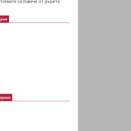
топките са повече от ръцете
ярни
ирани