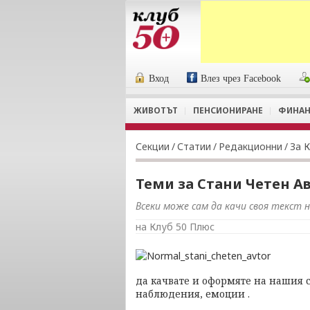
Вход
Влез чрез Facebook
ЖИВОТЪТ
ПЕНСИОНИРАНЕ
ФИНАН
Секции
/
Статии
/
Редакционни
/
За 
Теми за Стани Четен Ав
Всеки може сам да качи своя текст 
на Клуб 50 Плюс
да качвате и оформяте на нашия с
наблюдения, емоции .