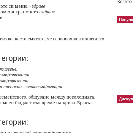
Когато 
ното си меню.
- здраве
променя храненето.
- здраве
ве
Попул
всичко, което смятате, че се включва в понятието
тегории:
живеене.
ът/хоризонти
ът/хоризонти
и преносно -
животът/позиции
семейството, общуване между поколенията,
Дискут
емеен бюджет във време на криза. Бракът.
тегории:
ден на жената? животът /позиции