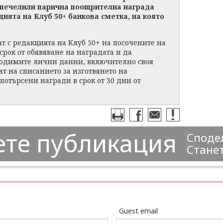
 спечелили парична поощрителна награда
цията на Клуб 50+ банкова сметка, на която
т с редакцията на Клуб 50+ на посочените на
срок от обявяване на наградата и да
ходимите лични данни, включително своя
ат на списанието за изготвянето на
отърсени награди в срок от 30 дни от
ете публикация
Сподел
Станет
Guest email