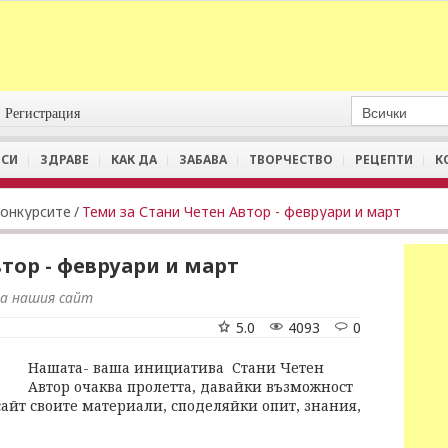
Регистрация
СИ
ЗДРАВЕ
КАК ДА
ЗАБАВА
ТВОРЧЕСТВО
РЕЦЕПТИ
К
Конкурсите
/
Теми за Стани Четен Автор - февруари и март
тор - февруари и март
на нашия сайт
5.0
4093
0
Нашата- ваша инициатива Стани Четен
Автор очаква пролетта, давайки възможност
айт своите материали, споделяйки опит, знания,