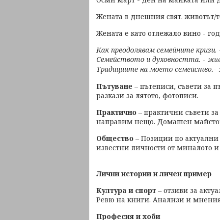
Жената в днешния свят. животът
Жената е като отлежало вино - год
Как преодолявам семейните кризи. -
Семейството и духовността. -
жив
Традициите на моето семейство.-
Пътуване
– пътеписи, съвети за 
разкази за лятото, фотописи.
Практично
– практични съвети за
направим нещо. Домашен майсто
Общество
– Позиции по актуални
известни личности от миналото и 
Лични истории и личен пример
Култура и спорт
– отзиви за акту
Ревю на книги. Анализи и мнения
Професия и хоби