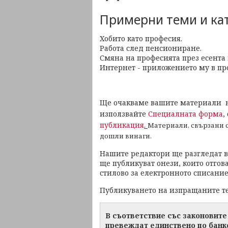
Примерни теми и ка
Хобито като професия.
Работа след пенсиониране.
Смяна на професията през есента 
Интернет - приложението му в п
Ще очакваме вашите материали н
използвайте
Специалната форма
,
публикация
.
Материали, свързани с
дошли винаги.
Нашите редактори ще разгледат в
ще публикуват онези, които отгов
стилово за електронното списание
Публикуването на изпращаните те
В съответствие със законовите
превеждат единствено по банко