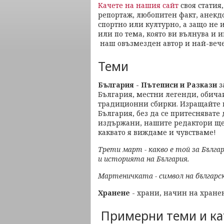
Качете на нашия сайт
своя статия
репортаж, любопитен факт, анекдо
спортно или културно, а защо не 
или по тема, която ви вълнува и и
наш овъзмезден автор и най-вече
Теми
България - Пътеписи и Разкази
з
България, местни легенди, обича
традиционни сбирки. Изращайте 
България, без да се притеснявате
издържани, нашите редактори ще г
каквато я виждаме и чувстваме!
Трети март - какво е той за Бълга
и историята на България.
Мартеничката - символ на българс
Хранене
- храни, начин на хране
Примерни теми и ка