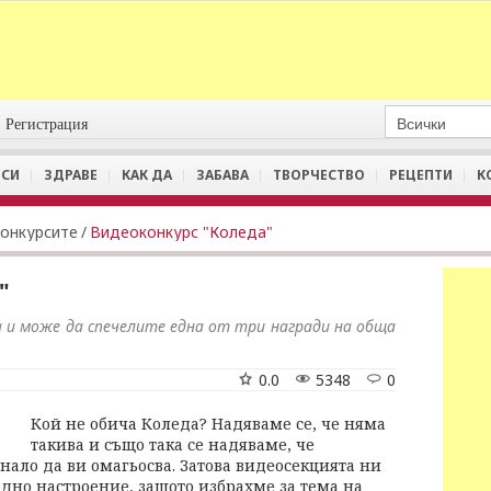
Регистрация
СИ
ЗДРАВЕ
КАК ДА
ЗАБАВА
ТВОРЧЕСТВО
РЕЦЕПТИ
К
Конкурсите
/
Видеоконкурс "Коледа"
"
а и може да спечелите една от три награди на обща
0.0
5348
0
Кой не обича Коледа? Надяваме се, че няма
такива и също така се надяваме, че
нало да ви омагьосва. Затова видеосекцията ни
едно настроение, защото избрахме за тема на