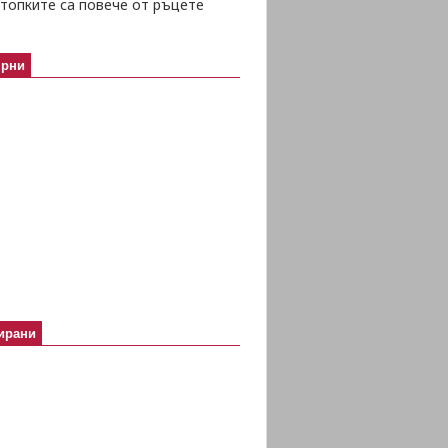
топките са повече от ръцете
ярни
ирани