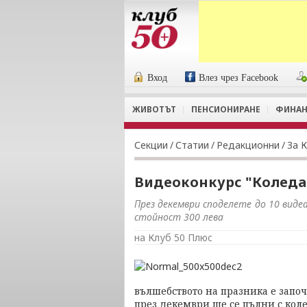
Вход
Влез чрез Facebook
ЖИВОТЪТ
ПЕНСИОНИРАНЕ
ФИНАН
Секции
/
Статии
/
Редакционни
/
За 
Видеоконкурс "Коледа
През декември споделете до 10 виде
стойност 300 лева
на Клуб 50 Плюс
вълшебството на празника е започ
през декември ще се пълни с кол