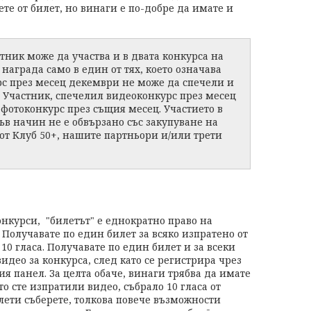
те от билет, но винаги е по-добре да имате и
тник може да участва и в двата конкурса на
награда само в един от тях, което означава
рс през месец декември не може да спечели и
 Участник, спечелил видеоконкурс през месец
фотоконкурс през същия месец. Участието в
ъв начин не е обвързано със закупуване на
 от Клуб 50+, нашите партньори и/или трети
нкурси, "билетът" е еднократно право на
 Получавате по един билет за всяко изпратено от
10 гласа. Получавате по един билет и за всеки
идео за конкурса, след като се регистрира чрез
 панел. За целта обаче, винаги трябва да имате
о сте изпратили видео, събрало 10 гласа от
лети съберете, толкова повече възможности