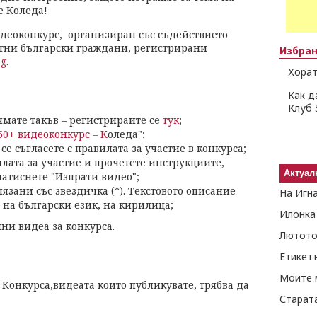
е Коледа!
деоконкурс, организиран със съдействието
тни български граждани, регистрирани
Избра
bg
.
Хорат
Как д
Клуб 
ямате такъв – регистрирайте се
тук
;
50+ видеоконкурс – К
оледа";
се съгласете с правилата за участие в конкурса;
илата за участие и прочетете инструкциите,
Актуал
натиснете "Изпрати видео";
язани със звездичка (*). Текстовото описание
На Игн
 на български език, на кирилица;
Илонка
ни видеа за конкурса.
Лютото
Етикет
Моите 
в Конкурса,видеата които публикувате, трябва да
Старат