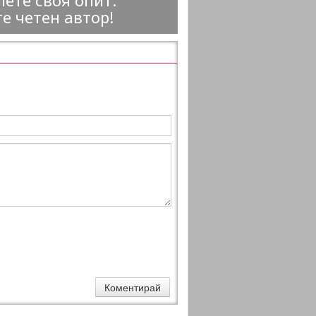
ете своя опит.
е четен автор!