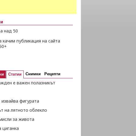
ни
а над 50
а качим публикация на сайта
50+
Снимки
Рецепти
ни
Статии
ажден е важен полазникът
 извайва фигурата
ът на лятното облекло
мисли за живота
а циганка