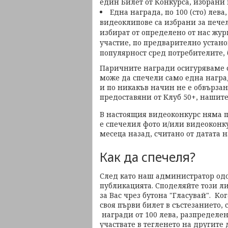
един Билет от Конкурса, избрани
Една награда, по 100 (сто) лева
видеоклипове са избрани за пече
избират от определено от нас жур
участие, по предварително устано
популярност сред потребителите, 
Паричните награди осигуряваме с
може да спечели само една наград
и по никакъв начин не е обвързан
предоставяни от Клуб 50+, нашите
В настоящия видеоконкурс няма п
е спечелил фото и/или видеоконку
месеца назад, считано от датата 
Как да спечеля?
След като наш администратор одо
публикацията. Споделяйте този ли
за Вас чрез бутона "Гласувай". Ко
своя първи билет в състезанието, 
награди от 100 лева, разпределен
участвате в тегленето на другите 