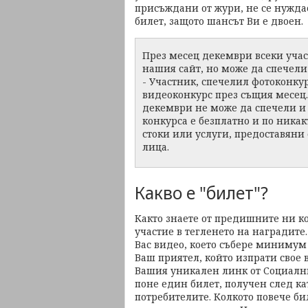
присъждани от жури, не се нуждае
билет, защото шансът Ви е двоен.
През месец декември всеки учас
нашия сайт, но може да спечели 
- Участник, спечелил фотоконку
видеоконкурс през същия месец.
декември не може да спечели и 
конкурса е безплатно и по никак
стоки или услуги, предоставяни
лица.
Какво е "билет"?
Както знаете от предишните ни ко
участие в тегленето на наградите.
Вас видео, което събере минимум 
Ваш приятел, който изпрати свое в
Вашия уникален линк от Социалния
поне един билет, получен след кат
потребителите. Колкото повече би