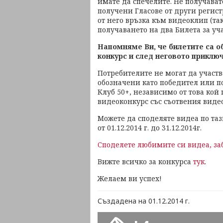
имате да спечелите. Не получава
получени Гласове от други регис
от него връзка към видеоклип (та
получаването на два Билета за учас
Напомняме Ви, че билетите са о
конкурс и след неговото приключ
Потребителите не могат да участв
обозначени като победител или п
Клуб 50+, независимо от това кой
видеоконкурс със съотвения виде
Можете да споделяте видеа по таз
от 01.12.2014 г. до 31.12.2014г.
Споделете любимите си видеа, заб
Вижте всичко за конкурса
тук
.
Желаем ви успех!
Създадена на 01.12.2014 г.