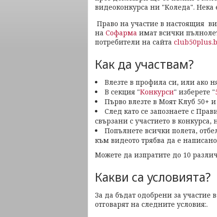
видеоконкурса ни "Коледа". Нека 
Право на участие в настоящия ви
на
Софарма
имат всички пълноле
потребители на сайта
club50plus.
Как да участвам?
Влезте в профила си, или ако н
В секция "
Конкурси
" изберете "
Първо влезте в Моят Клуб 50+ и 
След като се запознаете с Прав
свързани с участието в конкурса, 
Попълнете всички полета, отбел
към видеото трябва да е написано
Можете да изпратите до 10 различ
Какви са условията?
За да бъдат одобрени за участие 
отговарят на следните условия:.