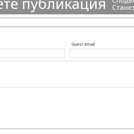
ете публикация
Сподел
Станет
Guest email