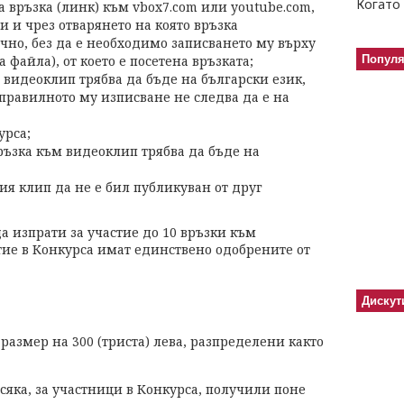
Когато 
а връзка (линк) към vbox7.com или youtube.com,
и и чрез отварянето на която връзка
чно, без да е необходимо записването му върху
 файла), от което е посетена връзката;
Попул
 видеоклип трябва да бъде на български език,
правилното му изписване не следва да е на
урса;
ръзка към видеоклип трябва да бъде на
я клип да не е бил публикуван от друг
а изпрати за участие до 10 връзки към
тие в Конкурса имат единствено одобрените от
Дискут
размер на 300 (триста) лева, разпределени както
 всяка, за участници в Конкурса, получили поне