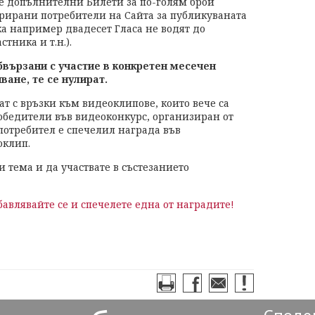
те допълнителни Билети за по-голям брой
трирани потребители на Сайта за публикуваната
ка например двадесет Гласа не водят до
тника и т.н.).
бвързани с участие в конкретен месечен
ване, те се нулират.
ат с връзки към видеоклипове, които вече са
обедители във видеоконкурс, организиран от
 потребител е спечелил награда във
оклип.
и тема и да участвате в състезанието
авлявайте се и спечелете една от наградите!