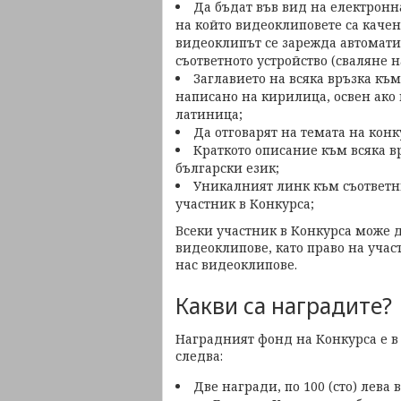
Да бъдат във вид на електронн
на който видеоклиповете са качен
видеоклипът се зарежда автомати
съответното устройство (сваляне на
Заглавието на всяка връзка към
написано на кирилица, освен ако 
латиница;
Да отговарят на темата на конк
Краткото описание към всяка в
български език;
Уникалният линк към съответни
участник в Конкурса;
Всеки участник в Конкурса може д
видеоклипове, като право на учас
нас видеоклипове.
Какви са наградите?
Наградният фонд на Конкурса е в 
следва:
Две награди, по 100 (сто) лева