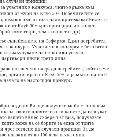
 на случаен принцип;
, за участник в Конкурса, чиято връзка към
ливши от жури на Клуб 50+. Победителите се
и, независимо от това дали притежават Билет за
вени от Клуб 50+ критерии (оригиналност,
брой коментари, тематичност и др.).
ъс съдействието на Софарма. Един потребител
а в конкурса. Участието в конкурса е безплатно
о със закупуване на стоки или услуги,
 партньори и/или трети лица.
раво да спечели награда потребител, който вече
рс, организиран от Клуб 50+, в рамките на до 6
на начало на настоящия Конкурс.
бри видеото Ви, ще получите мейл с линк към
нк със своите приятели и ги канете да гласуват
гато вашето видео събере 10 гласа, получавате
с който може да се борите за една от трите
и чрез теглене на случаен принцип. За да
две награди от по 100 лева всяка една,