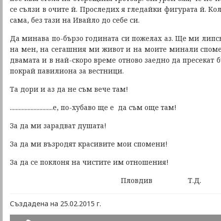
се сълзи в очите й. Проследих я гледайки фигурата й. Ко
сама, без тази на Ивайло до себе си.
Да минава по-бързо годината си пожелах аз. Ще ми липс
на мен, на сегашния ми живот и на моите минали споме
двамата и в най-скоро време отново заедно да пресекат
покрай павилиона за вестници.
Та дори и аз да не съм вече там!
.............................е, по-хубаво ще е да съм още там!
За да ми зарадват душата!
За да ми възродят красивите мои спомени!
За да се поклоня на чистите им отношения!
П
ловдив Т.Д.
Създадена на 25.02.2015 г.