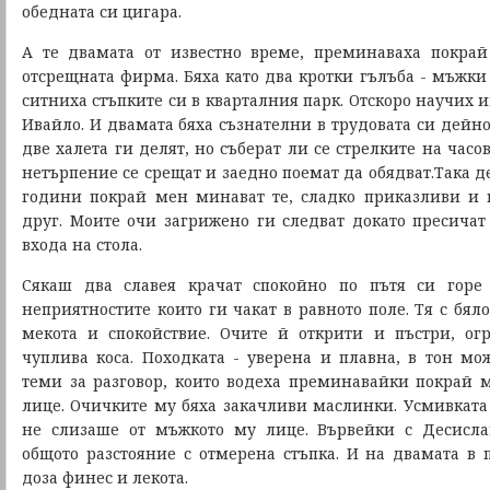
обедната си цигара.
А те двамата от известно време, преминаваха покрай
отсрещната фирма. Бяха като два кротки гълъба - мъжки
ситниха стъпките си в кварталния парк. Отскоро научих 
Ивайло. И двамата бяха съзнателни в трудовата си дейно
две халета ги делят, но съберат ли се стрелките на часо
нетърпение се срещат и заедно поемат да обядват.Така де
години покрай мен минават те, сладко приказливи и 
друг. Моите очи загрижено ги следват докато пресичат
входа на стола.
Сякаш два славея крачат спокойно по пътя си горе
неприятностите които ги чакат в равното поле. Тя с бя
мекота и спокойствие. Очите й открити и пъстри, ог
чуплива коса. Походката - уверена и плавна, в тон м
теми за разговор, които водеха преминавайки покрай м
лице. Очичките му бяха закачливи маслинки. Усмивката 
не слизаше от мъжкото му лице. Вървейки с Десисл
общото разстояние с отмерена стъпка. И на двамата в
доза финес и лекота.