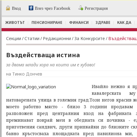
Вход
Влез чрез Facebook
Регистрация
ЖИВОТЪТ
ПЕНСИОНИРАНЕ
ФИНАНСИ
ЗДРАВЕ
КАК ДА
Секции
/
Статии
/
Редакционни
/
За Конкурсите
/
Въздействащ
Въздействаща истина
за двама млади хора на които им е хубаво!
на Тинко Дончев
Ивайло нежно я пр
кавалерската му
натоварената улица в големия град.Този негов красив ж
моето работно място - близо 3 години продавам 
разположен пред централния вход на фабриката з
преминават покрай мен в обедната си почивка - 
приготвения сандвич, други припкайки до близките скл
бавно кръстосваха площадката пред павилиона ми, 