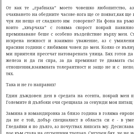
От как те „грабнаха” моето човешко любопитство, а
очакването на обедните часове-кога ще се появат,как щ
чуя ли нещо от сладкото им говорене? На фона на ръ
които „хвърчаха” с голяма скорост покрай павилио
преминаване беше с особено въздействие върху мен. С
искрена нежност и взаимно уважение, аз с умилен
красиви години с любимия човек до мен. Колко се вълну
ми приятели пресечат натоварената улица. Бях готов да
железа и да ги спра, за да преминат те двамата съ
отношения,взаимната толерантност и защо не и с неп
тях.
Така и не го направих!
Един дъждовен ден в средата на есента, покрай мен 
Големите й дълбоки очи срещнаха за секунди моя питащ
Замина в командировка за близо година в голяма европе
да не е той, добър специалист в областа си е - в ум
Гледайки я по дълго, аз почуствах липсата му. Десислава
пое към стола на отсрещния тротоар. Сигурен бях, че не 