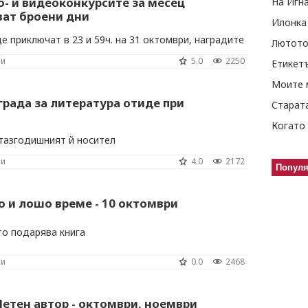
о- и видеоконкурсите за месец
На Игн
ват броени дни
Илонка
е приключат в 23 и 59ч. на 31 октомври, наградите
Лютото
ност от 1000 лева.
ни
5.0
2250
Етикет
Моите 
рада за литература отиде при
Старат
Когато 
тазгодишният й носител
ни
4.0
2172
Попул
во и лошо време - 10 октомври
то подарява книга
ни
0.0
2468
Четен автор - октомври, ноември