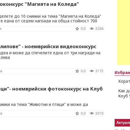
оконкурс "Магията на Коледа"
елете до 10 снимки на тема "Магията на Коледа"
те една от седем награди на обща стойност 700
и
0.0
3294
липове" - ноемврийски видеоконкурс
деа и може да спечелите една от три награди на
 лева
ни
0.0
3173
Избра
Хорат
ици"- ноемврийски фотоконкурс на Клуб
Как д
Клуб 
имки на тема "Животни и птици" и може да
седем награди на обща стойност 700 лева
ни
0.0
3310
Актуал