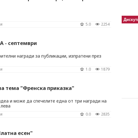
Дискут
ни
5.0
2254
А - септември
ителни награди за публикации, изпратени през
ни
1.0
1879
а тема "Френска приказка"
деа и може да спечелите една от три награди на
 лева
ни
0.0
2835
латна есен"