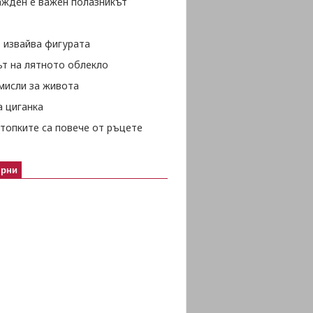
ажден е важен полазникът
 извайва фигурата
ът на лятното облекло
мисли за живота
а циганка
топките са повече от ръцете
ярни