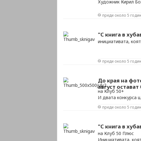
Художник Кирил Бо
преди около 5 годи
"С книга в хуба
инициативата, коят
преди около 5 годи
До края на фот
август остават
на Клуб 50+
И двата конкурса ще
17 на обща стойнос
преди около 5 годи
"С книга в хуба
на Клуб 50 Плюс
Инициативата, коя