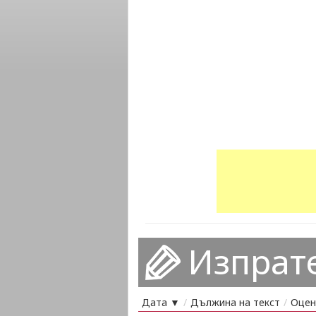
Изпрат
Дата ▼
/
Дължина на текст
/
Оцен