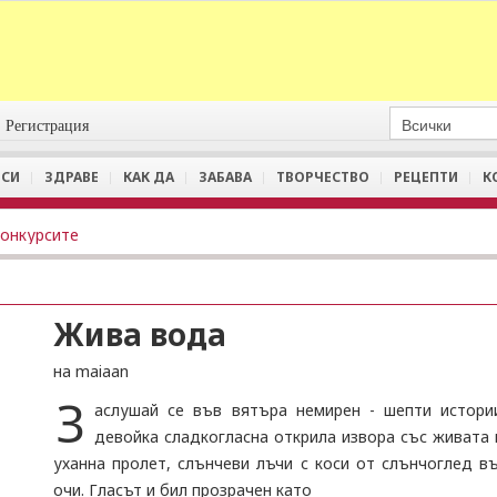
Регистрация
СИ
ЗДРАВЕ
КАК ДА
ЗАБАВА
ТВОРЧЕСТВО
РЕЦЕПТИ
К
Конкурсите
Жива вода
на maiaan
З
аслушай се във вятъра немирен - шепти истории
девойка сладкогласна открила извора със живата 
уханна пролет, слънчеви лъчи с коси от слънчоглед в
очи. Гласът и бил прозрачен като