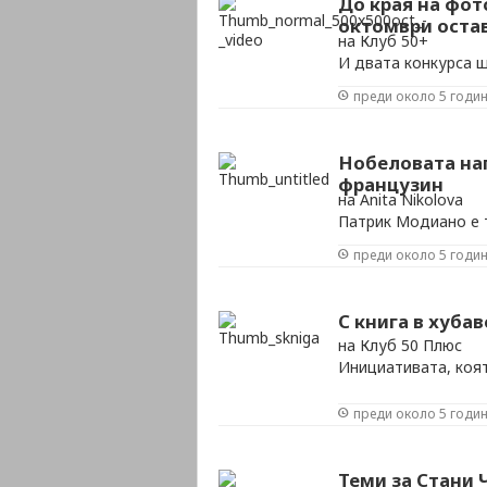
До края на фот
октомври оста
на Клуб 50+
И двата конкурса щ
са 10 на обща стой
преди около 5 годи
Нобеловата наг
французин
на Anita Nikolova
Патрик Модиано е 
преди около 5 годи
С книга в хуба
на Клуб 50 Плюс
Инициативата, коя
преди около 5 годи
Теми за Стани 