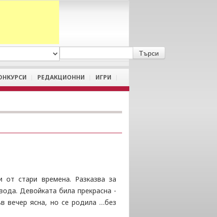
A
/
a
ОНКУРСИ
РЕДАКЦИОННИ
ИГРИ
 от стари времена. Разказва за
вода. Девойката била прекрасна -
ъв вечер ясна, но се родила …без