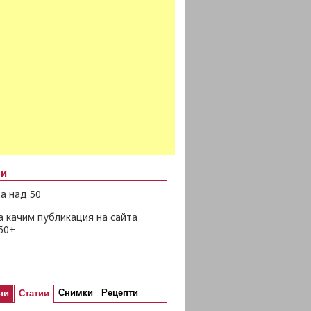
ни
а над 50
а качим публикация на сайта
50+
Снимки
Рецепти
ни
Статии