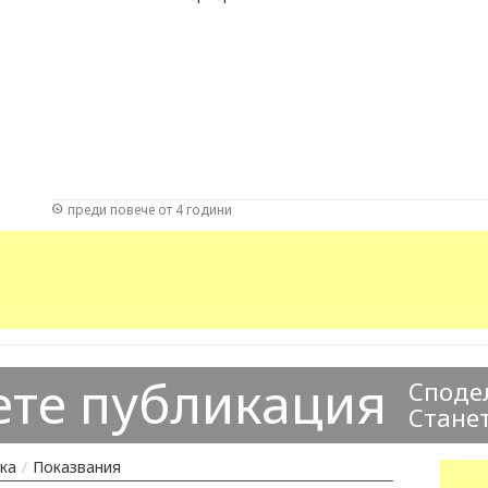
преди повече от 4 години
ете публикация
Сподел
Станет
ка
/
Показвания