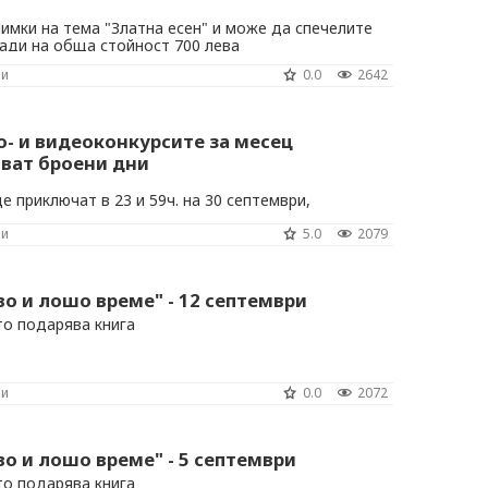
имки на тема "Златна есен" и може да спечелите
ади на обща стойност 700 лева
ни
0.0
2642
о- и видеоконкурсите за месец
ват броени дни
е приключат в 23 и 59ч. на 30 септември,
 обща стойност от 1000 лева.
ни
5.0
2079
во и лошо време" - 12 септември
то подарява книга
ни
0.0
2072
во и лошо време" - 5 септември
то подарява книга