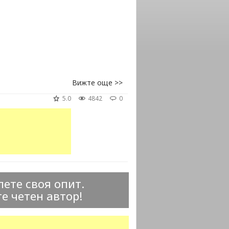
Вижте още >>
5.0
4842
0
ете своя опит.
е четен автор!