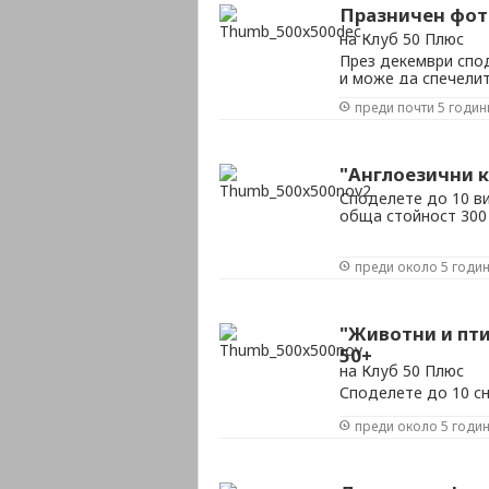
Празничен фот
на Клуб 50 Плюс
През декември спод
и може да спечели
лева
преди почти 5 годин
"Англоезични к
Споделете до 10 ви
обща стойност 300
преди около 5 годи
"Животни и пт
50+
на Клуб 50 Плюс
Споделете до 10 сн
спечелите една от 
преди около 5 годи