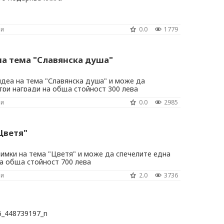
ни
0.0
1779
на тема "Славянска душа"
идеа на тема "Славянска душа" и може да
три награди на обща стойност 300 лева
ни
0.0
2985
Цветя"
имки на тема "Цветя" и може да спечелите една
а обща стойност 700 лева
ни
2.0
3736