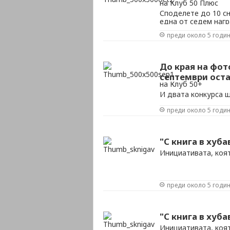
на Клуб 50 Плюс
Споделете до 10 сн
една от седем нагр
преди около 5 годи
До края на фот
септември оста
на Клуб 50+
И двата конкурса щ
наградите са 10 на
преди около 5 годи
"С книга в хуба
Инициативата, коя
преди около 5 годи
"С книга в хуба
Инициативата, коя