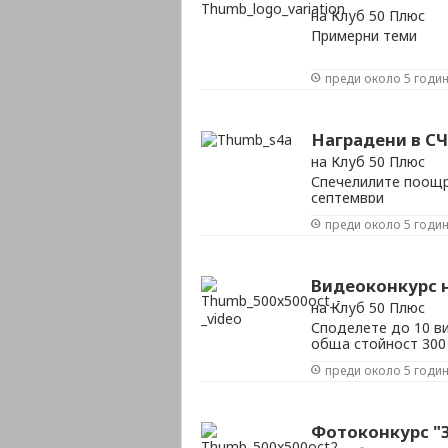
на Клуб 50 Плюс
Примерни теми
преди около 5 годи
Наградени в СЧ
на Клуб 50 Плюс
Спечелилите поощр
септември
преди около 5 годи
Видеоконкурс н
на Клуб 50 Плюс
Споделете до 10 ви
обща стойност 300
преди около 5 годи
Фотоконкурс "З