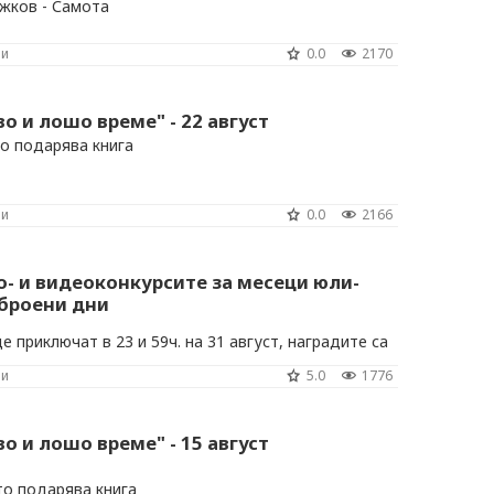
жков - Самота
ни
0.0
2170
во и лошо време" - 22 август
о подарява книга
ни
0.0
2166
о- и видеоконкурсите за месеци юли-
 броени дни
 приключат в 23 и 59ч. на 31 август, наградите са
т от 2000 лева.
ни
5.0
1776
во и лошо време" - 15 август
то подарява книга