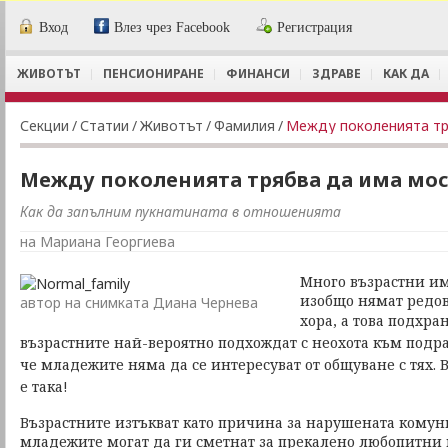
Вход
Влез чрез Facebook
Регистрация
ЖИВОТЪТ
ПЕНСИОНИРАНЕ
ФИНАНСИ
ЗДРАВЕ
КАК ДА
Секции
/
Статии
/
Животът
/
Фамилия
/
Между поколенията тря
Между поколенията трябва да има мост
Как да запълним пукнатината в отношенията
на Мариана Георгиева
Много възрастни и
изобщо нямат редов
автор на снимката Диана Чернева
хора, а това подхр
възрастните най-вероятно подхождат с неохота към подра
че младежите няма да се интересуват от общуване с тях. 
е така!
Възрастните изтъкват като причина за нарушената комун
младежите могат да ги сметнат за прекалено любопитни и