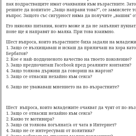
пак подрастващите имат очаквания към възрастните. Зато
решите да попитате „Защо направи това?", се замислете т
въпрос. Защото със сигурност няма да получите „вашия" о
Ето няколко питания, които може и да не запълнят пукна
поне ще я направят по-малка. При това взаимно.
Шест въпроса, които възрастните биха задали на младежи
1. Защо се възхищаваш и искаш да приличаш на хора ка
Бербатов?
2. Кое е най-подцененото качество на твоето поколение?
3. Защо предпочиташ Facebook пред реалните контакти?
4. Защо толкова държиш да говориш на жаргон?
5. Защо се отнасяш нехайно към секса?
6. Защо не уважаваш мнението на по-възрастните?
Шест въпроса, които младежите очакват да чуят от по-въз
1. Защо се отнасяш нехайно към секса?
2. Какво те мотивира?
3. Защо си толкова погълнат/а от чата в Интернет?
4. Защо не се интересуваш от политика?