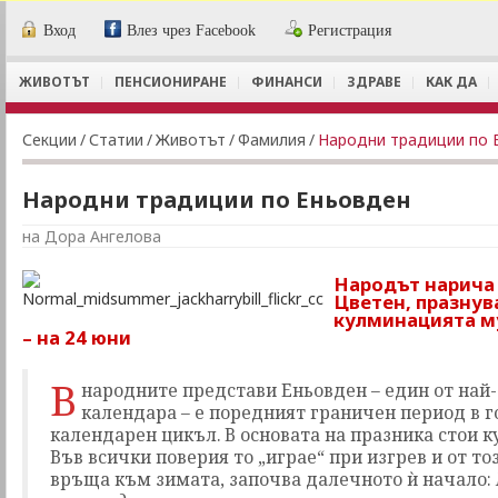
Вход
Влез чрез Facebook
Регистрация
ЖИВОТЪТ
ПЕНСИОНИРАНЕ
ФИНАНСИ
ЗДРАВЕ
КАК ДА
Секции
/
Статии
/
Животът
/
Фамилия
/
Народни традиции по 
Народни традиции по Еньовден
на Дора Ангелова
Народът нарича
Цветен, празнува
кулминацията му
– на 24 юни
В
народните представи Еньовден – един от най
календара – е поредният граничен период в 
календарен цикъл. В основата на празника стои 
Във всички поверия то „играе“ при изгрев и от то
връща към зимата, започва далечното ѝ начало: