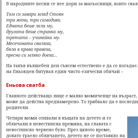
В народните песни се пее дори за магьосници, които свал
Там си завари млад Стоян
три жени, три самодиви.
Едната беше леля му,
другата беше стринка му,
третата – учинайка му.
Месечината сваляха,
бяла я крава правеха,
пресно си мляко доеха...
На такъв вълшебен ден съвсем естествено е да се погадае
на Еньовден битувал един чисто езически обичай –
Еньова сватба
Главното действащо лице е малко момиченце на възраст, 
може да действа преднамерено. То трябвало да е последн
родители.
Четири моми отивали в къщата на детето и го
обличали в невестинска премяна, на главата с
невестинско червено було. През цялото време,
докато траело обличането, детето не се поставяло на