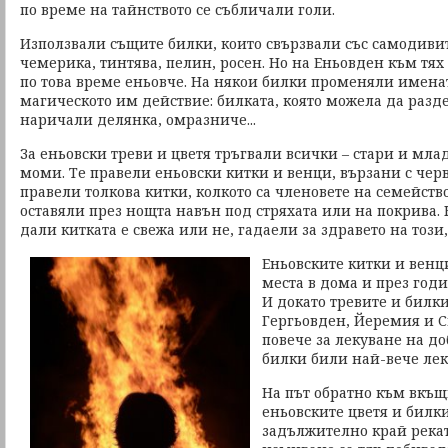
по време на тайнството се събличали голи.
Използвали същите билки, които свързвали със самодивит
чемерика, тинтява, пелин, росен. Но на Еньовден към тя
по това време еньовче. На някои билки променяли именат
магическото им действие: билката, която можела да раз
наричали делянка, омразниче...
За еньовски треви и цветя тръгвали всички – стари и мла
моми. Те правели еньовски китки и венци, вързани с чер
правели толкова китки, колкото са членовете на семейств
оставяли през нощта навън под стряхата или на покрива. Н
дали китката е свежа или не, гадаели за здравето на този,
Еньовските китки и венц
места в дома и през годи
И докато тревите и билки
Гергьовден, Йеремия и С
повече за лекуване на до
билки били най-вече лек 
На път обратно към вкъщ
еньовските цветя и билк
задължително край реката