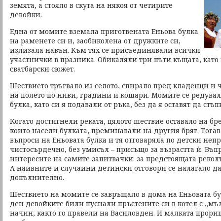
земята, а стояло в скута на някоя от четирите
девойки.
Една от момите вземала приготвената Еньова булка
на раменете си и, заобиколена от дружките си,
излизала навън. Към тях се присъединявали всички
участнички в празника. Обикаляли три пъти къщата, като
сватбарски сюжет.
Шествието тръгвало из селото, спирало пред кладенци и 
на полето по ниви, градини и кошари. Момите се редувал
булка, като си я подавали от ръка, без да я оставят да стъп
Когато достигнели реката, цялото шествие оставало на бре
които насели булката, преминавали на другия бряг. Тогав
въпроси на Еньовата булка и тя отговаряла по детски не
чистосърдечно, без умисъл – присъщо за възрастта ѝ. Въп
интересите на самите запитвачки: за предстоящата реколта
А наивните и случайни детински отговори се налагало да
допълнително.
Шествието на момите се завръщало в дома на Еньовата 
ден девойките били пуснали пръстените си в котел с „мъ
начин, както го правели на Василовден. И малката прориц