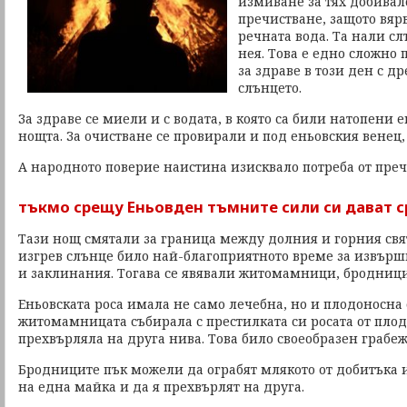
измиване за тях добивал
пречистване, защото вяр
речната вода. Та нали сл
нея. Това е едно сложно
за здраве в този ден с д
слънцето.
За здраве се миели и с водата, в която са били натопени 
нощта. За очистване се провирали и под еньовския венец,
А народното поверие наистина изисквало потреба от преч
тъкмо срещу Еньовден тъмните сили си дават 
Тази нощ смятали за граница между долния и горния свят
изгрев слънце било най-благоприятното време за извър
и заклинания. Тогава се явявали житомамници, бродници,
Еньовската роса имала не само лечебна, но и плодоносна с
житомамницата събирала с престилката си росата от плод
прехвърляла на друга нива. Това било своеобразен грабеж
Бродниците пък можели да ограбят млякото от добитъка 
на една майка и да я прехвърлят на друга.