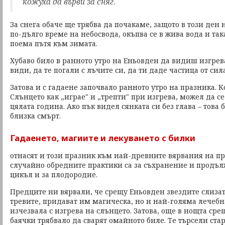
кожуха да върви за сняг
.
За снега обаче ще трябва да почакаме, защото в този ден 
по-дълго време на небосвода, окъпва се в жива вода и так
поема пътя към зимата.
Хубаво било в ранното утро на Еньовден да видиш изгрева
види, да те погали с лъчите си, да ти даде частица от сила
Затова и с гадаене започвало ранното утро на празника. К
Слънцето как „играе" и „трепти" при изгрева, можел да се
цялата година. Ако пък видел сянката си без глава – това
близка смърт.
Гадаенето, магиите и лекуването с билки
отнасят и този празник към най-древните вярвания на пр
случайно обредните практики са за съхранение и продъ
цикъл и за плодородие.
Предците ни вярвали, че срещу Еньовден звездите слизат
тревите, придават им магическа, но и най-голяма лечебна
изчезвала с изгрева на слънцето. Затова, още в нощта ср
баячки трябвало да сварят омайното биле. Те търсели ста