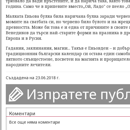
трябвало да вади пръстените, и да нарича така, както тов
година. Само че в припевите вместо„Ой, Ладо" се пеело „О
Малката Еньова булка била наричана булка заради червен
момите на сватбата си, но червено било булото и на жрец
древността. Може би това е и една от причините в своите
Венедиков да търси най-старите форми на празника в др
Европа и в Русия.
Гадания, заклинания, магии... Такъв е Еньовден – и добър
традиционния български календар си остава един самоби
лятното слънцестоене, посветен на магията и прорицателс
народните лечители.
Създадена на 23.06.2018 г.
Изпратете пуб
Коментари
Все още няма коментари