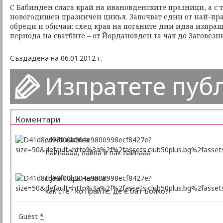
С Бабинден слага край на ивановденските празници, а с 
новогодишен празничен цикъл. Започват едни от най-п
обреди и обичаи: след края на поганите дни идва изпра
периода на сватбите – от Йордановден та чак до Заговезн
Създадена на 06.01.2012 г.
Изпратете пуб
Коментари
;vlvklv написа:
Лайнаааа, лайна и пак лайнааа
Луна Парк написа:
как сте? ко прайте, де е бат Бойко?
Guest
*