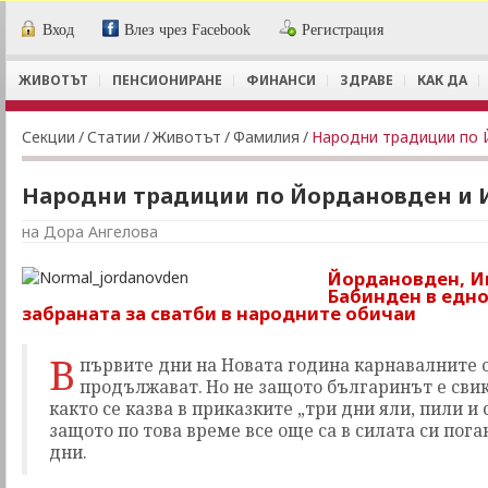
Вход
Влез чрез Facebook
Регистрация
ЖИВОТЪТ
ПЕНСИОНИРАНЕ
ФИНАНСИ
ЗДРАВЕ
КАК ДА
Секции
/
Статии
/
Животът
/
Фамилия
/
Народни традиции по 
Народни традиции по Йордановден и 
на Дора Ангелова
Йордановден, И
Бабинден в едно
забраната за сватби в народните обичаи
В
първите дни на Новата година карнавалните 
продължават. Но не защото българинът е свик
както се казва в приказките „три дни яли, пили и 
защото по това време все още са в силата си пог
дни.