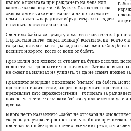
където е помагала при раждането на деца или,
както се казва, където е бабувала. Във всяка къща
окъпва детето, ако е по-малко, а на по-големите
измива очите – поредният обряд, свързан с водата
и нейната очистителна сила.
След това бабата се връща у дома си и чака гости. При не
(варакосана китка, сапун, пешкир) всички жени, които е 
гощавка, на която могат да седнат само жени. След богат
песните и хорото, което се води от бабата.
През целия ден жените се отдават на буйно веселие, поз
волности със срещнатите по пътя мъже. Затова в някои р
не смеят да излизат на улицата, та да не станат прицел з
Празникът завършва с поливане (къпане) на бабата. Целта
пречисти от злите сили, защото в народните престави въз
преценяват като свръхестествени – тя помага за ражданет
повече, че често се случвало бабата едновременно да е и 
врачка.
Много често названието „баба“ не отговаря на биологическ
скоро подчертава старшинството. А нейното пречистване 
плодовитост и безпрепятствено раждане през цялата след