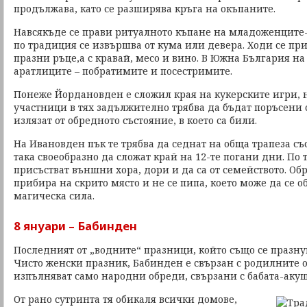
продължава, като се разширява кръга на окъпаните.
Навсякъде се прави ритуалното къпане на младоженците
по традиция се извършва от кума или девера. Ходи се при
празни ръце,а с кравай, месо и вино. В Южна България на
аратлиците – побратимите и посестримите.
Понеже Йордановден е сложил края на кукерските игри, 
участници в тях задължително трябва да бъдат поръсени с
излязат от обредното състояние, в което са били.
На Ивановден пък те трябва да седнат на обща трапеза съ
така своеобразно да сложат край на 12-те погани дни. По
присъстват външни хора, дори и да са от семейството. Об
прибира на скрито място и не се пипа, което може да се 
магическа сила.
8 януари – Бабинден
Последният от „водните“ празници, който също се празнув
Чисто женски празник, Бабинден е свързан с родилните о
изпълняват само народни обреди, свързани с бабата-акуш
От рано сутринта тя обикаля всички домове,