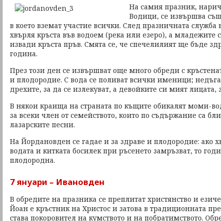
На самия празник, нари
Водици, се извършва същ
в което вземат участие всички. След празничната служба
хвърля кръста във водоем (река или езеро), а младежите 
извади кръста пръв. Смята се, че спечелилият ще бъде здр
година.
През този ден се извършват още много обреди с кръстената
и плодородие. С вода се поливат всички именици; недъгав
дрехите, за да се излекуват, а девойките си мият лицата, з
В някои краища на страната по къщите обикалят моми-во
за всеки член от семейството, които по съдържание са бл
лазарските песни.
На Йордановден се гадае и за здраве и плодородие: ако х
водата и китката босилек при ръсенето замръзват, то год
плодородна.
7 януари – Ивановден
В обредите на празника се преплитат христянство и езиче
Йоан е кръстник на Христос и затова в традиционната пр
става покоровител на кумството и на побратимството. Об