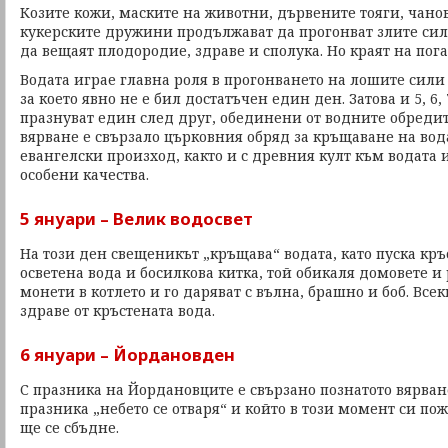
Козите кожи, маските на животни, дървените тояги, чанов
кукерските дружини продължават да прогонват злите сил
да вещаят плодородие, здраве и сполука. Но краят на пог
Водата играе главна роля в прогонването на лошите сили 
за което явно не е бил достатъчен един ден. Затова и 5, 6, 
празнуват един след друг, обединени от водните обредит
вярване е свързало църковния обряд за кръщаване на вод
евангелски произход, както и с древния култ към водата 
особени качества.
5 януари – Велик водосвет
На този ден свещеникът „кръщава“ водата, като пуска кръст
осветена вода и босилкова китка, той обикаля домовете и
монети в котлето и го даряват с вълна, брашно и боб. Все
здраве от кръстената вода.
6 януари – Йордановден
С празника на Йордановците е свързано познатото вярван
празника „небето се отваря“ и който в този момент си по
ще се сбъдне.