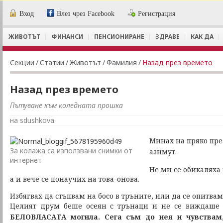
Вход
Влез чрез Facebook
Регистрация
ЖИВОТЪТ
ФИНАНСИ
ПЕНСИОНИРАНЕ
ЗДРАВЕ
КАК ДА
Секции
/
Статии
/
Животът
/
Фамилия
/
Назад през времето
Назад през времето
Пътуване към коледната прошка
на sdushkova
Минах на пряко през
За колажа са използвани снимки от
азимут.
интернет
Не ми се обикаляха 
а и вече се понаучих на това-онова.
Избягвах да стъпвам на босо в тръните, или да се опитвам 
Целият друм беше осеян с трънаци и не се виждаше 
БЕЛОВЛАСАТА
могила. Сега съм до нея и чувствам,