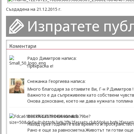
Създадена на 21.12.2015 г.
Изпратете пуб
Коментари
Радо Димитров написа:
Прекрасна е!
Снежанка Георгиева написа:
Много благодаря за отзивите Ви, Г-н Р.Димитров !
Важното е да съпреживеем като собствени чувств
Онова докосване, което ни дава нужната топлина 
ВЕСКА СПИРОВА написа:
Назад през годините във времето и пространствот
Рано е още за равносметка.Животът ти готви още 