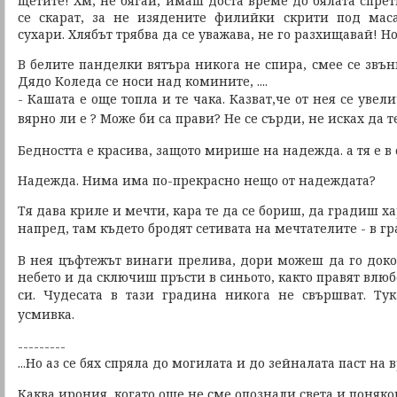
щетите! Хм, не бягай, имаш доста време до бялата спре
се скарат, за не изядените филийки скрити под маса
сухари. Хлябът трябва да се уважава, не го разхищавай! Н
В белите панделки вятъра никога не спира, смее се звънк
Дядо Коледа се носи над комините, ....
- Кашата е още топла и те чака.
Казват,че от нея се увел
вярно ли е ?
Може би са прави
?
Не се сърди, не исках да 
Бедността е красива, защото мирише на надежда. а тя е в
Надежда. Нима има по-прекрасно нещо от надеждата?
Тя дава криле и мечти, кара те да се бориш, да градиш х
напред, там където бродят сетивата на мечтателите -
в гр
В нея цъфтежът винаги прелива, дори можеш да го доко
небето и да сключиш пръсти в синьото, както правят влю
си.
Чудесата в тази градина никога не свършват.
Тук
усмивка.
---------
...Но аз се бях спряла до могилата и до зейналата паст на 
Каква ирония, когато още не сме опознали света и поняко