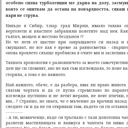
особено силна турболенция ме дърпа на долу, засмук
която се опитвам да остана на повърхността, сякаш 
пари не струва.
Някъде в Сибир, т.нар. град Мирни, имало такава 
вертолети и властите забранили полетите над нея. Ка
гълтач, мощен и жестоко бездънен !?
Не че летя от щастие при завръщането си назад и 
смущават, но все пак е време за равносметка - свърше
онова проклето слънце проблясва в очите ми и заслепява
Тяхната хронология е разковничето за моето самочувстви
ден ще си спомнят, ако не как съм изглеждала,
то поне ка
сторила, а това е по-важното.
Най-важното, обаче, е да разбера, има ли право живота
слагам чертата и да се пусна стремглаво по парап
изглежда пустинно и не летят жерави, не пеят птички, 
ми... ? Странно, не знаех, че е мъчение да крачиш назад
следите си и да не ги откриваш там, където си ги оставил
----------
- А ти, момиченце, къде си тръгнало с тази допотопна ч
разлееш мастилницата и лакмуса в чантата ти няма 