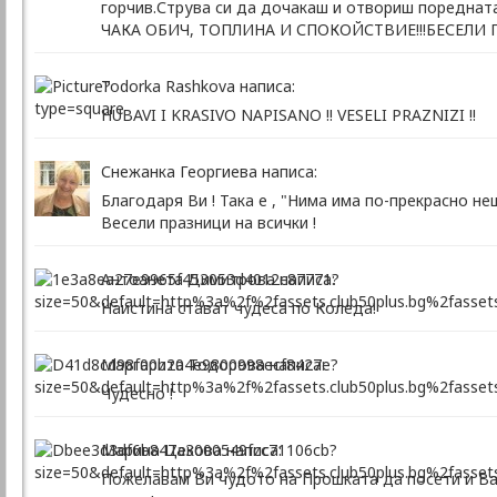
горчив.Струва си да дочакаш и отвориш поредн
ЧАКА ОБИЧ, ТОПЛИНА И СПОКОЙСТВИЕ!!!БЕСЕЛИ 
Todorka Rashkova написа:
HUBAVI I KRASIVO NAPISANO !! VESELI PRAZNIZI !!
Снежанка Георгиева написа:
Благодаря Ви ! Така е , "Нима има по-прекрасно н
Весели празници на всички !
Антоанета Димитрова написа:
Наистина стават чудеса по Коледа!
Маргарита Тодорова написа:
Чудесно !
Марина Цекова написа:
Пожелавам Ви чудото на Прошката да посети и Ваш