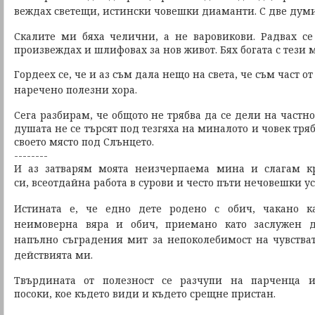
веждах светещи,
истински човешки диаманти.
С две думи
Скалите ми бяха челични, а не варовикови. Радвах се
произвеждах и шлифовах за нов живот. Бях богата с тези
Гордеех се, че и аз съм дала нещо на света,
че съм част о
наречено полезни хора.
Сега разбирам, че общото не трябва да се дели на частн
душата не се търсят под тезгяха на миналото и човек тря
своето място под Слънцето.
--------
И аз затварям моята неизчерпаема мина и слагам к
си,
всеотдайна работа в сурови и често пъти нечовешки ус
Истината е, че едно дете родено с обич, чакано 
неимоверна вяра и обич, приемано като заслужен 
напълно съградения мит за непоколебимост на чувств
действията ми.
Твърдината от полезност се разчупи на парченца и
посоки, кое където види и където срещне пристан.