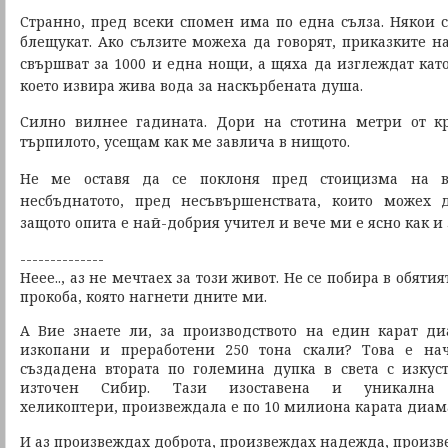
Странно, пред всеки спомен има по една сълза. Някои с
блещукат.
Ако сълзите можеха да говорят, приказките 
свършват за 1000 и една нощи, а щяха да изглеждат като
което извира жива вода за наскърбената душа.
Силно вилнее гадината. Дори на стотина метри от кр
търпилото,
усещам как ме завлича в нищото.
Не ме оставя да се поклоня пред стоицизма на 
несбъднатото, пред несъвършенствата,
които можех д
защото опита е най-добрия учител
и вече ми е ясно как и
--------------
Неее.., аз не мечтаех за този живот. Не се побира в обяти
прокоба, която нагнети дните ми.
А Вие знаете ли, за производството на един карат д
изкопани и преработени 250 тона скали? Това е на
създадена втората по големина дупка в света с изкус
източен Сибир. Тази изоставена и уникална
хеликоптери, произвеждала е по 10 милиона карата диам
И аз произвеждах доброта, произвеждах надежда, произв