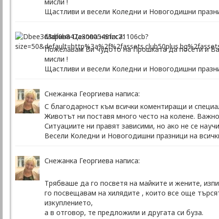
мисли !
Щастливи и весели Коледни и Новогодишни празни
Марина Цекова написа:
Пожелавам Ви чудото на Прошката да посети и Ваш
мисли !
Щастливи и весели Коледни и Новогодишни празни
Снежанка Георгиева написа:
С благодарност към всички коментиращи и специа
Животът ни поставя много често на колене. Важно
Ситуациите ни правят зависими, но ако не се нау
Весели Коледни и Новогодишни празници на всички
Снежанка Георгиева написа:
Трябваше да го посветя на майките и жените, изпи
го посвещавам на хилядите , които все още търся
изкуплението,
а в отговор, те предложили и другата си буза.