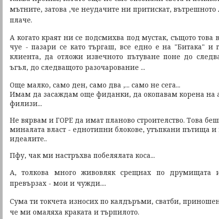
мътните, затова ,че неудачите ни притискат, вътрешното 
плаче.
А когато краят ни се подсмихва под мустак, същото това 
чуе - пазари се като търгаш, все едно е на "Битака" и
клиента, да отложи извечното пътуване поне до след
ъгъл, до следващото разочарование ...
Още малко, само ден, само два ,... само не сега...
Имам да засаждам още фиданки, да окопавам корена на а
филизи...
Не вярвам и ГОРЕ да имат планово строителство. Това бе
миналата власт - еднотипни блокове, утъпкани пътища и
идеалите..
Пфу, чак ми настръхва побелялата коса...
А, толкова много живовляк срещнах по друмищата
превързах -
мои и чужди....
Сума ти токчета износих по калдъръми, сватби, приноше
че ми омаляха краката и търпилото.