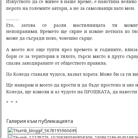
Изкуството да се живее в наше време, е наистина велик
перото на големите автори, а не за самозванци като мен.
-------
Ето, затова се разля мастилницата ти мом
непоправими. Времето ще скрие и измие петната по тв
може да съгради ново, човешко сърце.
А моето все още тупти през времето и годините,
влиза
бори се за територия в тялото,
търси място в друго сърц
спазва закодираните от обществото правила.
По Коледа ставали чудеса, казват хората. Може би са ги 
Ще накарам и моето да прости и да бъде простено
и ако 
Коледа,
ще измоля и аз чудото на ПРОШКАТА, да навести
* * *
Галерия към публикацията