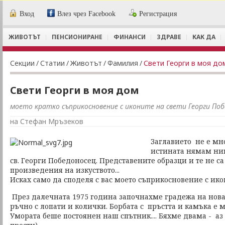
Вход
Влез чрез Facebook
Регистрация
ЖИВОТЪТ
ПЕНСИОНИРАНЕ
ФИНАНСИ
ЗДРАВЕ
КАК ДА
Секции
/
Статии
/
Животът
/
Фамилия
/
Свети Георги в моя до
Свети Георги в моя дом
моето кратко съприкосновение с иконите на свети Георги Поб
на Стефан Мръзеков
Заглавието не е мно
истината нямам ни
св. Георги Победоносец. Представените образци и те не с
произведения на изкуството...
Исках само да споделя с вас моето съприкосновение с икон
През далечната 1975 година започнахме градежа на нов
ръчно с лопати и колички. Борбата с пръстта и камъка е 
Умората беше постоянен наш спътник.... Бяхме двама - аз 