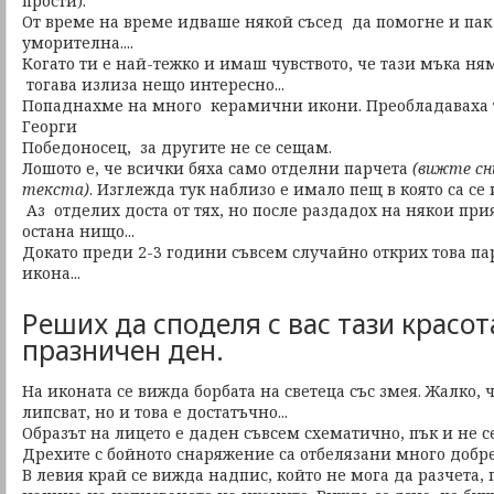
прости).
От време на време идваше някой съсед да помогне и пак 
уморителна....
Когато ти е най-тежко и имаш чувството, че тази мъка ня
тогава излиза нещо интересно...
Попаднахме на много керамични икони. Преобладаваха те
Георги
Победоносец, за другите не се сещам.
Лошото е, че всички бяха само отделни парчета
(вижте сн
текста)
. Изглежда тук наблизо е имало пещ в която са се
Аз отделих доста от тях, но после раздадох на някои при
остана нищо...
Докато преди 2-3 години съвсем случайно открих това па
икона...
Реших да споделя с вас тази красот
празничен ден.
На иконата се вижда борбата на светеца със змея. Жалко,
липсват, но и това е достатъчно...
Образът на лицето е даден съвсем схематично, пък и не се
Дрехите с бойното снаряжение са отбелязани много добре.
В левия край се вижда надпис, който не мога да разчета,