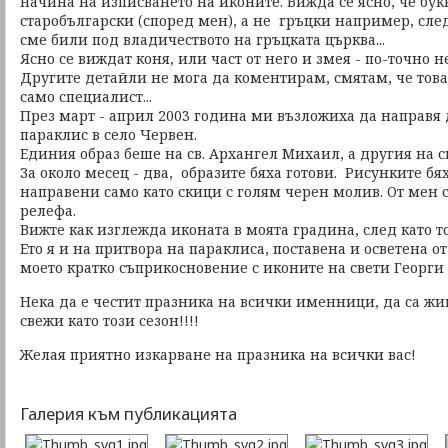
начина на изписването на иконите. Вижда се ясно, че бук
старобългарски (според мен), а не гръцки например, сле
сме били под владичеството на гръцката църква...
Ясно се виждат коня, или част от него и змея - по-точно н
Другите детайли не мога да коментирам, смятам, че това
само специалист...
През март - април 2003 година ми възложиха да направя 
параклис в село Червен.
Единия образ беше на св. Архангел Михаил, а другия на с
За около месец - два, образите бяха готови. Рисунките б
направени само като скици с голям черен молив. От мен 
релефа.
Вижте как изглежда иконата в моята градина, след като то
Ето я и на притвора на параклиса, поставена и осветена от 
моето кратко съприкосновение с иконите на свети Георги
Нека да е честит празника на всички именници, да са жи
свежи като този сезон!!!!
Желая приятно изкарване на празника на всички вас!
Галерия към публикацията