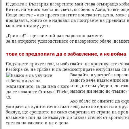
И докато в България пазаренето май става отмиращо хоби
Китай, на много места по света, особено в Азия, то все още
Нещо повече – ако просто платите поисканата цена, може
продавача, който се е надявал да поиграете на древната 
монотонния му ден.
„Гринго!" – ще свие той разочаровано рамене.
За да откриете удоволствието от пазаренето обаче, помнет
това се предполага да е забавление, а не война
Подходете приятелски, и избягвайте да критикувате стока
Разбира се, не трябва и да демонстрирате ентусиазма си з
Вкарайте в употреба изрази о
защото вече имам един мно
или „не съм убеден, че този
нямате ли нещо по-тъмно?
Ако обаче се опитате да скр
умирате да купите точно тази вещ, като по един или друг
боклук, ще срещнете не само съпротива от страна на прод
възможно той да се възмути до такава степен от арогантно
сделка на каквато и да е цена.