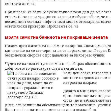
сметката за тока.
Признавам, че беше безумие точно в този ден да ме обхв
страст. Но толкова трудно си харесвам обувки обаче, че н
последният останал чифт от този модел отговаря на всич
естетически критерии. Проблемът бе, че
моята самотна банкнота не покриваше цената
Никога през живота си не съм се пазарила. Спомням си, ч
ми чакаше да се свечери, за да се поразходи из „Георги К
безконечни спорове с продавачите за килограм чушки.
Чудех се на този ентусиазъм и не разбирах обясненията му
хоби, което го разтоварва след дългия ден.
Този ден обаче трябваше 
които се надявах да съм п
невръстна възраст.
Докато в миналото пазаре
единственият начин да с
стока, но и забавление за
днес, ако решиш да обсъждаш цените в магазина, усилия
бъдат посрещнати с насмешка, и дори враждебно.