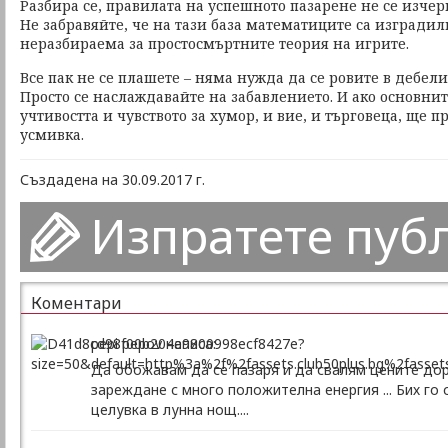
Разбира се, правилата на успешното пазарене не се изчерп
Не забравяйте, че на тази база математиците са изгради
неразбираема за простосмъртните теория на игрите.
Все пак не се плашете – няма нужда да се ровите в дебел
Просто се наслаждавайте на забавлението. И ако основнит
учтивостта и чувството за хумор, и вие, и търговеца, ще 
усмивка.
Създадена на 30.09.2017 г.
Изпратете пуб
Коментари
pepi pepov написа:
Да обожавам да се пазаря и да свалям цените дор
зареждане с много положителна енергия ... Бих го 
целувка в лунна нощ....