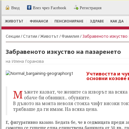
Вход
Влез чрез Facebook
Регистрация
ЖИВОТЪТ
ФИНАНСИ
ПЕНСИОНИРАНЕ
ЗДРАВЕ
КАК ДА
Секции
/
Статии
/
Животът
/
Фамилия
/
Забравеното изкуство 
Забравеното изкуство на пазаренето
на Илена Горанова
Учтивостта и чу
основни козове 
М
ъжете казват, че жените са изворът на всяка
обаче би обвинил... обувките.
В дъното на моята неволя стояха чифт високи ток
трябваше да ги имам. На всяка цена.
Е, фигуративно казано. Бедата бе, че в седмицата преди 
самотно се гушеше една единствена банкнота от 50 лв., г