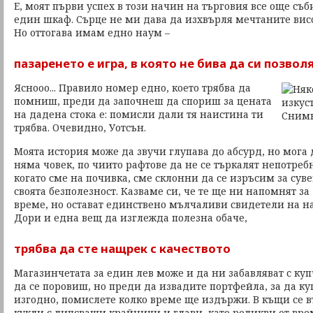
Е, моят първи успех в този начин на търговия все още съб
един шкаф. Сърце не ми дава да изхвърля мечтаните висо
Но оттогава имам едно наум –
пазаренето е игра, в която не бива да си позво
Яснооо... Правило номер едно, което трябва да
помниш, преди да започнеш да спориш за цената
на дадена стока е: помисли дали тя наистина ти
трябва. Очевидно, Уотсън.
Моята история може да звучи глупава до абсурд, но мога д
няма човек, по чиито рафтове да не се търкалят непотреб
когато сме на почивка, сме склонни да се изръсим за суве
своята безполезност. Казваме си, че те ще ни напомнят з
време, но остават единствено мълчаливи свидетели на н
Дори и една вещ да изглежда полезна обаче,
трябва да сте нащрек с качеството
Магазинчетата за един лев може и да ни забавляват с куп
да се поровиш, но преди да извадите портфейла, за да 
изгодно, помислете колко време ще издържи. В къщи се 
кукли с липсващи крайници и глави, като реликви от вре