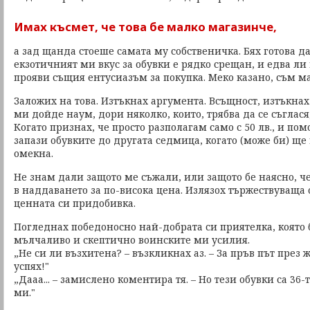
Имах късмет, че това бе малко магазинче,
а зад щанда стоеше самата му собственичка. Бях готова да
екзотичният ми вкус за обувки е рядко срещан, и едва ли
прояви същия ентусиазъм за покупка. Меко казано, съм м
Заложих на това. Изтъкнах аргумента. Всъщност, изтъкнах
ми дойде наум, дори няколко, които, трябва да се съглася
Когато признах, че просто разполагам само с 50 лв., и по
запази обувките до другата седмица, когато (може би) ще 
омекна.
Не знам дали защото ме съжали, или защото бе наясно, ч
в наддаването за по-висока цена. Излязох тържествуваща
ценната си придобивка.
Погледнах победоносно най-добрата си приятелка, която
мълчаливо и скептично воинските ми усилия.
„Не си ли възхитена? – възкликнах аз. – За пръв път през ж
успях!"
„Дааа... – замислено коментира тя. – Но тези обувки са 36
ми."