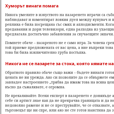
Хуморът винаги помага
Някога умелите в изкуството на пазаренето играчи са съб
наблюдават и коментират ловкия дуел между купувач и п
реплика е била посрещана със смях и аплодисменти. Кога
предавания и дори телевизори, една разходка из ухаещи
предлагала достатъчно забавления за скучаещите зяпачи.
Помнете обаче – пазареното не е само игра. За човека сре
той приеме предложената от вас цена, а вие въпреки това
това би била изключително груба постъпка.
Никога не се пазарете за стока, която нямате н
Обратното правило обаче също важи – бъдете винаги готов
цената не ви урежда. Ако си позволите да се обвържете е
завладее настроението „трябва да имам това на всяка цена
късно да съжалявате, е огромна.
Не прекалявайте. Всеки експерт в пазаренето е донякъде 
себе си артист знае как да не прекрачва границата и да н
недоволно рамене и не се преструвайте, че се отказвате, а
търговецът ще ви спре, или ако не сте готов наистина да 