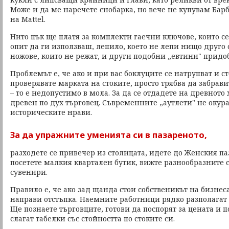
Може и да ме наречете снобарка, но вече не купувам Бар
на Mattel.
Нито пък ще платя за комплекти гаечни ключове, които с
опит да ги използваш, лепило, което не лепи нищо друго 
ножове, които не режат, и други подобни „евтини" придо
Проблемът е, че ако и при вас боклуците се натрупват и с
проверявате марката на стоките, просто трябва да забрав
– то е недопустимо в мола. За да се отдадете на древното
древен по дух търговец. Съвременните „аутлети" не окур
историческите нрави.
За да упражните уменията си в пазареното,
разходете се привечер из столицата, идете до Женския па
посетете малкия квартален бутик, вижте разнообразните
сувенири.
Правило е, че ако зад щанда стои собственикът на бизнес
направи отстъпка. Наемните работници рядко разполагат 
Ще познаете търговците, готови да поспорят за цената и по
слагат табелки със стойността по стоките си.