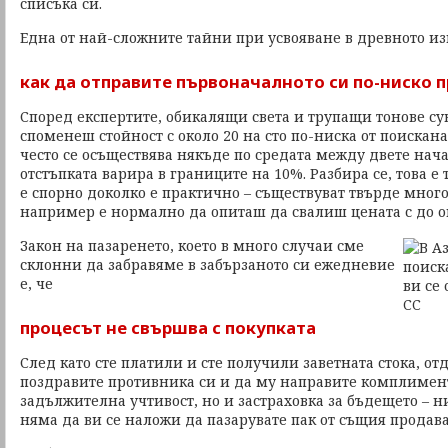
списъка си.
Една от най-сложните тайни при усвояване в древното из
как да отправите първоначалното си по-ниско
Според експертите, обикалящи света и трупащи тонове су
споменеш стойност с около 20 на сто по-ниска от поискана
често се осъществява някъде по средата между двете нача
отстъпката варира в границите на 10%. Разбира се, това е
е спорно доколко е практично – съществуват твърде мног
например е нормално да опиташ да свалиш цената с до ок
Закон на пазаренето, което в много случаи сме
склонни да забравяме в забързаното си ежедневие
е, че
процесът не свършва с покупката
След като сте платили и сте получили заветната стока, о
поздравите противника си и да му направите комплимент
задължителна учтивост, но и застраховка за бъдещето – ни
няма да ви се наложи да пазарувате пак от същия продава