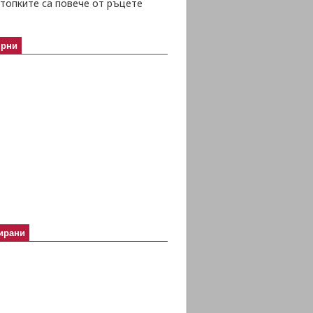
топките са повече от ръцете
ярни
ирани