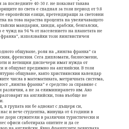
 за последните 40-50 г. не показват такава
рящите по света е спаднал за този период от 9.8
алите европейски езици, претендиращи за световни
метка на това нараства процента на увеличаващото
итайски мандарин, хинди, арабски, бенгалски,
о е чужд на 94 % от населението на планетата не
 франка”, използвайки този лингвистичен
одното общуване, роля на „лингва франка” са
ския, френския. Сега дипломати, бизнесмени,
лоти и летищни диспечери имат нужда от
и и общуват предимно на английски. В този
ултурно общуване, както християнския календар
ските числа в математиката, метричната система,
ост „лингва франка” е средство за справяне с
 различия, а не за елиминирането им. Ако
разговарят на английски, това въобще не
и.
, в групата ни бе адвокат с дъщеря си,
нас и вече студентка, живуща от 4 години в
, че дори служители в различни туристически и
ес офиси саботираха опитите и да се
вор на английски. Явно французите ревнуваха