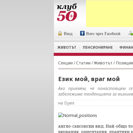
Вход
Влез чрез Facebook
ЖИВОТЪТ
ПЕНСИОНИРАНЕ
ФИНАН
Секции
/
Статии
/
Животът
/
Позици
Език мой, враг мой
Ако приемем, че понастоящем се
забележима тенденцията за възниква
на Djani
англо-саксонски вид. Най-общо т
вярвания, ориентация, практики 