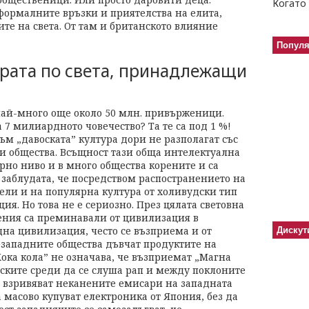
Когато 
формалните връзки и приятелства на елита,
те на света. От там и британското влияние
Попул
хората по света, принадлежащи
 най-много още около 50 млн. привърженици.
 7 милиардното човечество? Та те са под 1 %!
м „давоската” култура дори не разполагат със
си общества. Всъщност тази обща интелектуална
рно ниво и в много общества корените и са
 заблудата, че посредством распостранението на
ли и на популярна култура от холивудски тип
ия. Но това не е сериозно. През цялата световна
ения са преминавали от цивилизация в
на цивилизация, често се възприема и от
Дискут
незападните общества дъвчат продуктите на
ока кола” не означава, че възприемат „Магна
нските среди да се слуша рап и между поклоните
а взривяват неканените емисари на западната
масово купуват електроника от Япония, без да