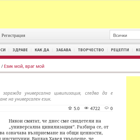
Регистрация
СИ
ЗДРАВЕ
КАК ДА
ЗАБАВА
ТВОРЧЕСТВО
РЕЦЕПТИ
К
и
/
Език мой, враг мой
 заражда универсална цивилизация, следва да е
не на универсален език.
5.0
4722
0
Някои смятат, че днес сме свидетели на
„универсална цивилизация”. Разбира се, от
ова означава възприемане на общи ценности,
и институции. Вацлав Хавел твърдеше, че