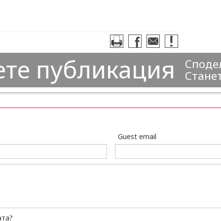
ете публикация
Сподел
Станет
Guest email
ата?