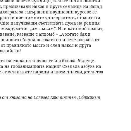
зможно повече чуждици, желателно английски.
, пребивавали някоя и друга седмица на Запад
килограм за завършени двудневни курсове се
ършили престижните университети, от които са
рудно налучкващи съответната дума на родния
 междуметие „ам..ам...ам”. Или като мой познат,
аване, казваше с апломб – „А когато бях в
с слънцето обърна посоката си и вече изгрява от
 от правилното място и след някоя и друга
китайски!
тата на езика на топяща се и в близко бъдеще
ла на глобализацията нация? Създала азбука на
е от останалите народи и писмени свидетелства
си от книгата на Самюел Хънтингтън „Сблъсъкът