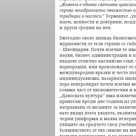
„
Живеем в единна световна цивилиз
скрива неизброимото множество от
традиции и нагласи
.” Терминът „
идеи, ценности и доктрини, под
и други сродни на нея.
Ежегодно около хиляда бизнесме
журналисти от тези страни се съ
– Швейцария. Почти всички те им
науки, бизнес администрация и пр
владеят отлично английски език.
корпорации, или произхождат от 
международни връзки и често път
индивидуализма, пазарната икон
хора контролират почти всички 
голяма част от икономическия и в
„Давоската култура” има изключи
приятели преди две години из ул
натрапвана от медиите за наличие
като видях ятата хлапета, възпит
черни униформи и малка пелеринк
улиците на градчето след учебнит
Болшинството от тях синове на м
могъщи корпорации, и на видни о