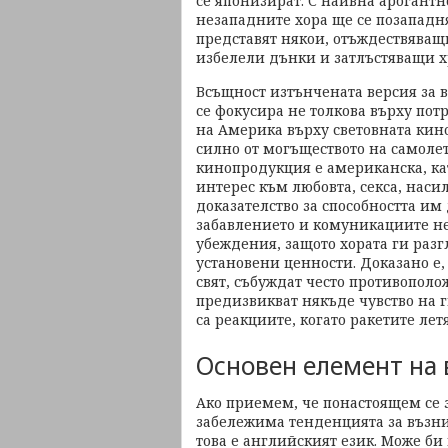
се японизират. С наивна арогантн
незападните хора ще се позападня
представят някои, отъждествяващ
избелели дънки и затлъстяващи х
Всъщност изтънчената версия за 
се фокусира не толкова върху пот
на Америка върху световната кин
силно от могъществото на самолет
кинопродукция е американска, ка
интерес към любовта, секса, насил
доказателство за способността им 
забавлението и комуникациите не
убеждения, защото хората ги разг
установени ценности. Доказано е,
свят, събуждат често противопол
предизвикват някъде чувство на г
са реакциите, когато ракетите лет
Основен елемент на в
Ако приемем, че понастоящем се 
забележима тенденцията за възник
това е английският език. Може би 