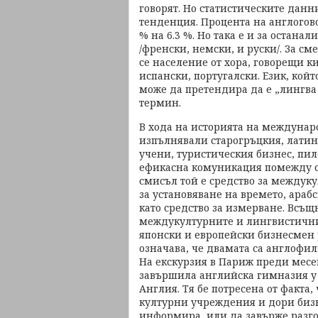
говорят. Но статистическите данни
тенденция. Процента на англогово
% на 6.3 %. Но така е и за остан
/френски, немски, и руски/. За с
се население от хора, говорещи к
испански, португалски. Език, койт
може да претендира да е „лингва
термин.
В хода на историята на междунар
изпълнявали старогръцкия, латин
учени, туристическия бизнес, пи
ефикасна комуникация помежду с
смисъл той е средство за междук
за установяване на времето, араб
като средство за измерване. Всъщн
междукултурните и лингвистични
японски и европейски бизнесмен 
означава, че двамата са англофил
На екскурзия в Париж преди месец
завършила английска гимназия у 
Англия. Тя бе потресена от факта
културни учреждения и дори бизн
информира, или да завърже разго