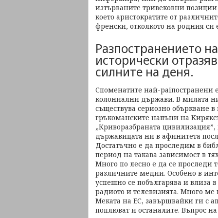
изтърваните тривековни позиции н
което аристократите от различни
френски, отколкото на родния си 
Разпостранението на
исторически отразяв
силните на деня.
Споменатите най-раiпостранени е
колониални държави. В милата ни
съществува сериозно объркване в
гръкоманските напъни на Кирякс
„Криворазбраната цивилизация”,
държавицата ни в афинитета посл
Достатъчно е да проследим в библ
период на такава зависимост в тя
Много по лесно е да се проследи
различните медии. Особено в инт
успешно се побългарява и влиза в
радиото и телевизията. Много ме
Меката на ЕС, завършвайки ги с а
поплюват и останалите. Въпрос н