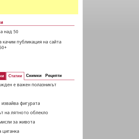
ни
а над 50
а качим публикация на сайта
50+
Снимки
Рецепти
ни
Статии
ажден е важен полазникът
 извайва фигурата
ът на лятното облекло
мисли за живота
а циганка