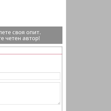
ете своя опит.
е четен автор!