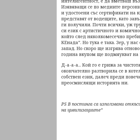
интелигентност, е да вметваш въ
Изявяващи се по медиите персони
и удостоени със сертификати на 
представят от водещите, като зав
ги получили. Почти всички, уж т
си език с артистичното и комично
който след няколкомесечно пребив
КЕнада”. Но тука е така. Зер, у на
запад. Но скоро ще изгрява отново
година вкупом ще подмяукват на 
Д-а-а-а... Кой го е грижа за чисто
окончателно разтворила се в коте
собствен език, далеч преди повеч
преосмислящи историята ни.
PS В постинга са използвани откъ
на цивилизациите”