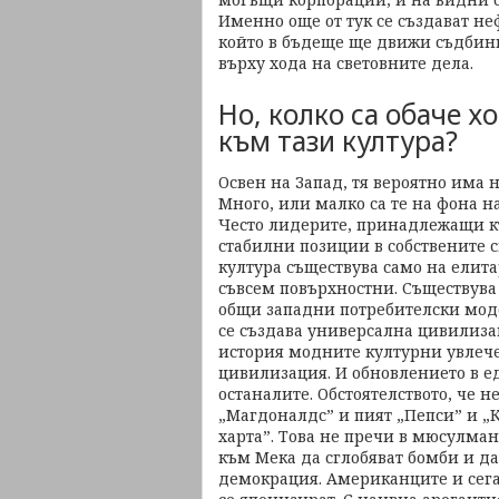
Именно още от тук се създават не
който в бъдеще ще движи съдбини
върху хода на световните дела.
Но, колко са обаче 
към тази култура?
Освен на Запад, тя вероятно има
Много, или малко са те на фона на
Често лидерите, принадлежащи къ
стабилни позиции в собствените 
култура съществува само на елита
съвсем повърхностни. Съществува
общи западни потребителски моде
се създава универсална цивилизац
история модните културни увлеч
цивилизация. И обновлението в ед
останалите. Обстоятелството, че 
„Магдоналдс” и пият „Пепси” и „К
харта”. Това не пречи в мюсулма
към Мека да сглобяват бомби и д
демокрация. Американците и сега 