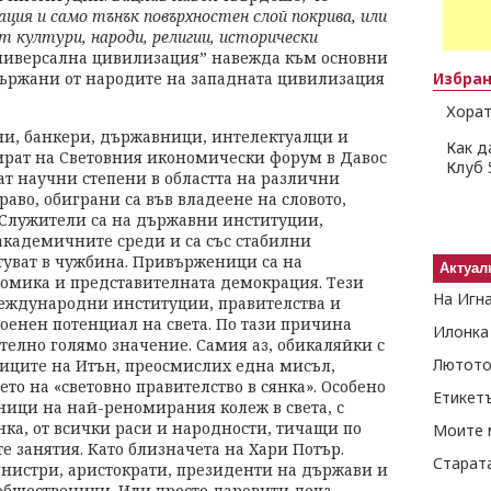
ация и само тънък повърхностен слой покрива, или
 култури, народи, религии, исторически
универсална цивилизация” навежда към основни
държани от народите на западната цивилизация
Избра
Хорат
ни, банкери, държавници, интелектуалци и
Как д
бират на Световния икономически форум в Давос
Клуб 
ат научни степени в областта на различни
аво, обиграни са във владеене на словото,
 Служители са на държавни институции,
академичните среди и са със стабилни
уват в чужбина. Привърженици са на
Актуал
омика и представителната демокрация. Тези
На Игн
международни институции, правителства и
оенен потенциал на света. По тази причина
Илонка
телно голямо значение. Самия аз, обикаляйки с
Лютото
иците на Итън, преосмислих една мисъл,
то на «световно правителство в сянка». Особено
Етикет
аници на най-реномирания колеж в света, с
а, от всички раси и народности, тичащи по
Моите 
е занятия. Като близначета на Хари Потър.
Старат
инистри, аристократи, президенти на държави и
бщественици. Или просто даровити деца.