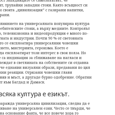
ост западняците се самозалъгват, че
т, трупайки западни стоки. Както всъщност си
и своята „цивилизация” с газирани напитки,
рани.
влиянието на универсалната популярна култура
ребителските стоки, а върху медиите. Контролът
о, телевизионна и видеопродукция е много по-
ната и индустрия. Почти 90 % от световната
то се експлоатира универсалния човешки
ието, мистерията, героизма. Което е
да експлоатират този интерес в своя полза. Но
 са индикация за сближаване на нагласи и
леждат в светлината на собствените си отдавна
 че еднакви визуални образи, предавани по цял
ожни реакции. Отрязани човешки глави
няв и мъст, а другаде бурно одобрение. Обратни
ят към Багдад и Дамаск.
сяка култура е езикът.
заражда универсална цивилизация, следва да е
ване на универсален език. Често се твърди, че
на основание факта, че все повече хора го