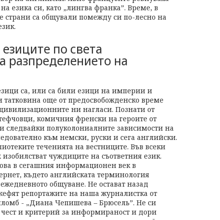
а езика си, като „лингва франка”. Време, в
те страни са общували помежду си по-лесно на
език.
 езиците по света
а разпределението на
зици са, или са били езици на империи и
 татковина още от предосвобожденско време
 цивилизационните ни нагласи. Познати от
тефчовци, комичния френски на героите от
 и следвайки полуколониалните зависимости на
едователно към немски, руски и сега английски.
иотеките теченията на вестниците. Във всеки
х изобилстват чуждиците на съответния език.
 това в сегашния информационен век в
ернет, където английската терминология
 ежедневното общуване. Не остават назад
 кефят репортажите на наша журналистка от
пломб - „Диана Чепишева – Брюсель”. Не си
а чест и критерий за информираност и дори