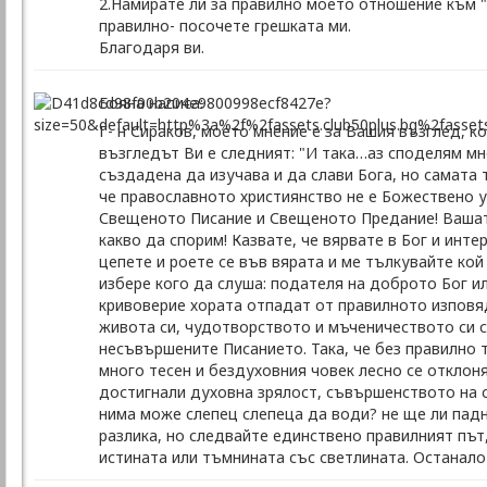
2.Намирате ли за правилно моето отношение към "
правилно- посочете грешката ми.
Благодаря ви.
Бояна написа:
Г- н Сираков, моето мнение е за Вашия възглед, ко
възгледът Ви е следният: "И така…аз споделям мне
създадена да изучава и да слави Бога, но самата т
че православното християнство не е Божествено у
Свещеното Писание и Свещеното Предание! Вашата
какво да спорим! Казвате, че вярвате в Бог и инт
цепете и роете се във вярата и ме тълкувайте кой 
избере кого да слуша: подателя на доброто Бог 
кривоверие хората отпадат от правилното изповяд
живота си, чудотворството и мъченичеството си с
несъвършените Писанието. Така, че без правилно 
много тесен и бездуховния човек лесно се отклоня
достигнали духовна зрялост, съвършенството на св
нима може слепец слепеца да води? не ще ли падн
разлика, но следвайте единствено правилният път
истината или тъмнината със светлината. Останалот