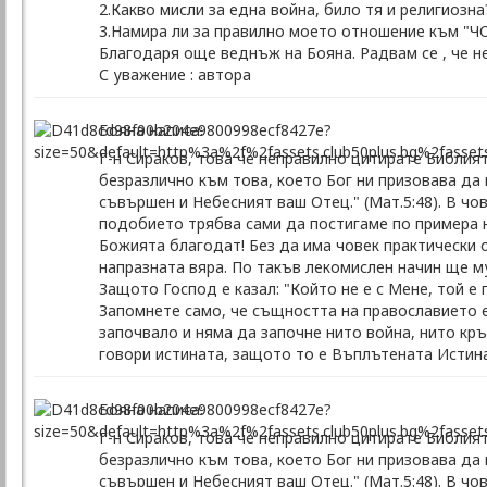
2.Какво мисли за една война, било тя и религиозна
3.Намира ли за правилно моето отношение към "ЧО
Благодаря още веднъж на Бояна. Радвам се , че не
С уважение : автора
Бояна написа:
Г-н Сираков, това че неправилно цитирате Библия
безразлично към това, което Бог ни призовава да 
съвършен и Небесният ваш Отец." (Мат.5:48). В ч
подобието трябва сами да постигаме по примера н
Божията благодат! Без да има човек практически 
напразната вяра. По такъв лекомислен начин ще му 
Защото Господ е казал: "Който не е с Мене, той е п
Запомнете само, че същността на православието е 
започвало и няма да започне нито война, нито кр
говори истината, защото то е Въплътената Истина
Бояна написа:
Г-н Сираков, това че неправилно цитирате Библия
безразлично към това, което Бог ни призовава да 
съвършен и Небесният ваш Отец." (Мат.5:48). В ч