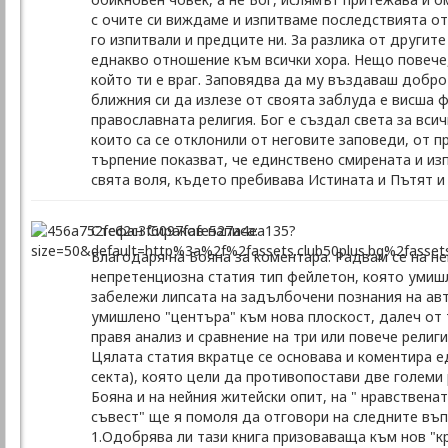
с очите си виждаме и изпитваме последствията от
го изпитвали и предците ни. За разлика от другит
еднакво отношение към всички хора. Нещо повече,
който ти е враг. Заповядва да му въздаваш добро
ближния си да излезе от своята заблуда е висша
православната религия. Бог е създал света за всич
които са се отклонили от неговите заповеди, от п
търпение показват, че единствено смирената и из
свята воля, където пребивава Истината и Пътят и
Стефан Сираков написа:
Благодаря на Бояна за коментара. Радвам се на не
непретенциозна статия тип фейлетон, която умишл
забележи липсата на задълбочени познания на авт
умишлено "центъра" към нова плоскост, далеч от т
правя анализ и сравнение на три или повече религ
Цялата статия вкратце се основава и коментира ед
секта), която цели да противопостави две големи
Бояна и на нейния житейски опит, на " нравствена
съвест" ще я помоля да отговори на следните въп
1.Одобрява ли тази книга призоваваща към нов "к