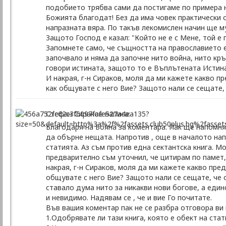
подобието трябва сами да постигаме по примера н
Божията благодат! Без да има човек практически 
напразната вяра. По такъв лекомислен начин ще му 
Защото Господ е казал: "Който не е с Мене, той е п
Запомнете само, че същността на православието е 
започвало и няма да започне нито война, нито кр
говори истината, защото то е Въплътената Истина
И накрая, г-н Сираков, моля да ми кажете какво п
как общувате с него Вие? Защото нали се сещате,
Стефан Сираков написа:
Благодаря на Бояна за коментара. Пак ще напомня 
да обърне нещата. Напротив , още в началото напи
статията. Аз съм против една сектантска книга. М
предварително съм уточнил, че цитирам по памет,
накрая, г-н Сираков, моля да ми кажете какво пре
общувате с него Вие? Защото нали се сещате, че о
ставало дума нито за никакви нови богове, а един
и невидимо. Надявам се , че и вие Го почитате.
Във вашия коментар пак не се разбра отговора ви 
1.Одобрявате ли тази книга, която е обект на стат