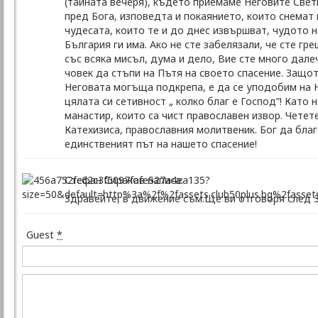
(тайната вечеря), където приемаме Неговите Свет
пред Бога, изповедта и покаянието, които снемат 
чудесата, които те и до днес извършват, чудото 
България ги има. Ако не сте забелязали, че сте гр
със всяка мисъл, дума и дело, Вие сте много далеч
човек да стъпи на Пътя на своето спасение. Защо
Неговата могъща подкрепа, е да се уподобим на Н
цялата си сетивност „ колко благ е Господ”! Като 
манастир, които са чист православен извор. Четет
Катехизиса, православния молитвеник. Бог да благ
единственият път на нашето спасение!
Стефан Сираков написа:
Здравейте, в движение съм.Ще ви отговоря след 3
Guest
*