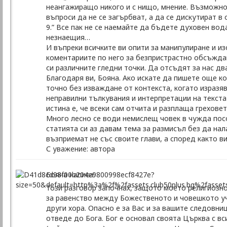
неангажиращо никого и с нищо, мнение. Възможно 
въпроси да не се загърбват, а да се дискутират в
9.” Все пак не се наемайте да бъдете духовен во
незнаещия…
И въпреки всичките ви опити за манипулиране и из
коментариите по него за безпристрастно обсъждан
си различните гледни точки. Да отсъдят за нас дв
Благодаря ви, Бояна. Ако искате да пишете още к
точно без изваждане от контекста, когато изразяв
неправилни тълкувания и интерпретации на текста 
истина е, че всеки сам отчита и разплаща греховет
Много лесно се води немислещ човек в чужда посо
статията си аз давам тема за размисъл без да нал
възприемат не със своите глави, а според както в
С уважение: автора
Бояна написа:
Този разговор започнах, защото моето религиозно
за равенство между Божественото и човешкото уч
други хора. Опасно е за Вас и за вашите следовни
отведе до Бога. Бог е основал своята Църква с вс