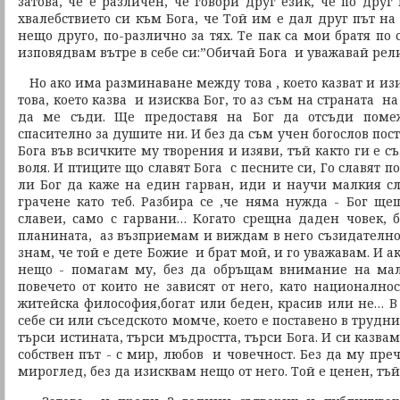
затова, че е различен, че говори друг език, че по дру
хвалебствието си към Бога, че Той им е дал друг път н
нещо друго, по-различно за тях. Те пак са мои братя по
изповядвам вътре в себе си:”Обичай Бога и уважавай рел
Но ако има разминаване между това , което казват и из
това, което казва и изисква Бог, то аз съм на страната н
да ме съди. Ще предоставя на Бог да отсъди поме
спасително за душите ни. И без да съм учен богослов пос
Бога във всичките му творения и изяви, тъй както ги е с
воля. И птиците що славят Бога с песните си, Го славят 
ли Бог да каже на един гарван, иди и научи малкия сл
грачене като теб. Разбира се ,че няма нужда - Бог ще
славеи, само с гарвани… Когато срещна даден човек,
планината, аз възприемам и виждам в него съзидателнот
знам, че той е дете Божие и брат мой, и го уважавам. И а
нещо - помагам му, без да обръщам внимание на ма
повечето от които не зависят от него, като националност
житейска философия,богат или беден, красив или не… В
себе си или съседското момче, което е поставено в трудни
търси истината, търси мъдростта, търси Бога. И си казва
собствен път - с мир, любов и човечност. Без да му преч
мироглед, без да изисквам нещо от него. Той е ценен, тъй