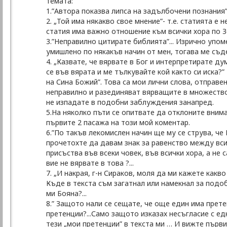
темата:
1.”Автора показва липса на задълбочени познания” 
2. „Той има някакво свое мнение”- т.е. статията 
статия има важно отношение към всички хора по Зе
3.”Неправилно цитирате библията”... Изрично упоме
умишлено по някакъв начин от мен, тогава ме съд
4. „Казвате, че вярвате в Бог и интерпретирате д
се във вярата и ме тълкувайте кой както си иска?
на Сина Божий”. Това са мои лични слова, отправе
неправилно и разединяват вярващите в множество 
не изпадате в подобни заблуждения занапред.
5.На няколко пъти се опитвате да отклоните внима
първите 2 пасажа на този мой коментар.
6.”По такъв лекомислен начин ще му се струва, че 
прочетохте да давам знак за равенство между всич
присъства във всеки човек, във всички хора, а не 
вие не вярвате в това ?...
7. „И накрая, г-н Сираков, моля да ми кажете как
Къде в текста съм загатнал или намекнал за подо
ми Бояна?...
8.” Защото нали се сещате, че още един има прете
претенции?...Само защото изказах несъгласие с е
тези „мои претенции” в текста ми … И вижте първи