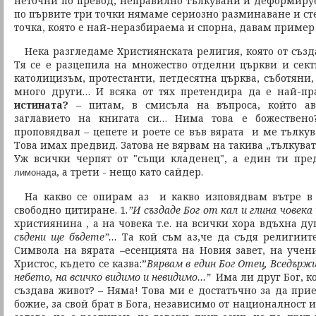
неточни по превод, неправилно тълкувани и деформируе
по първите три точки нямаме сериозно разминаване и сте
точка, която е най-неразбираема и спорна, давам пример 
Нека разгледаме Християнската религия, която от създа
Тя се е разцепила на множество отделни църкви и сект
католицизъм, протестанти, петдесятна църква, съботяни,
много други… И всяка от тях претендира да е най-п
истината?
– питам, в смисъла на въпроса, който ав
заглавието на книгата си… Нима това е божестве
проповядвал – цепете и роете се във вярата и ме тълкува
Това имах предвид. Затова не вярвам на такива „тълкуват
Уж всички черпят от "същи кладенец", а един ти пред
, а трети - нещо като сайдер.
лимонада
На какво се опирам аз и какво изповядвам вътре в
свободно цитиране. 1
.”И създаде Бог от кал и глина човек
християнина , а на човека т.е. на всички хора вдъхна ду
съдени ще бъдете”…
Та кой съм аз,че да съдя религиите 
Символа на вярата –есенцията на Новия завет, на учен
Христос, където се казва:”
Вярвам в един Бог Отец, Вседърж
небето, на всичко видимо и невидимо…”
Има ли друг Бог, к
създава живот? – Няма! Това ми е достатъчно за да при
божие, за свой брат в Бога, независимо от националност и