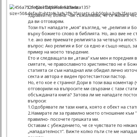
Стефан Сираков написа:
Здравейте, Бояна. Чак съжалявам, че се налага че
да ви отговарям.
Този път нападате „моя” възглед, че „религия и Бо
върху божието слово в библията. Но, ако вие не ст
т.е. ако вие приемате религията за четвърта ипост
въпрос: Ако религия и Бог са едно и също нещо, з
пример на моето твърдение.
Ето и следващата ви „атака” към мен и поредния в
смятате, че православното християнство не е Бож
статията си съм нападнал или обидил лично източ
секта и автора е виден протестантски пастор.
Но, ето кое е странно! Дори в този ваш коментар (
отговорили на въпросите ми свързани с тази стати
обсъжданата книга? Затова ли ме нападате постоя
въпроси:
1.Одобрявате ли тази книга, която е обект на стат
2.Намирате ли за правилно моето отношение към "
правилно- посочете грешката ми.
Оставам с убеждението, че се чувствате по някак
„нападателност”. Вижте колко пъти сте ме нападал