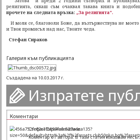
Затова и преди 2 години сътворих и публикувах 
религията, сякаш съм очаквал такава книга и подоб
прочете на следната връзка:
„За религията”.
И моля се, благоволи Боже, да възтържествува не моето
и Твоя промисъл над нас, Твоите чеда.
Стефан Сираков
Галерия към публикацията
Създадена на 10.03.2017 г.
Изпратете пуб
Коментари
Стефан Сираков написа:
Коментар от автора: В тази статия изказвам несъ