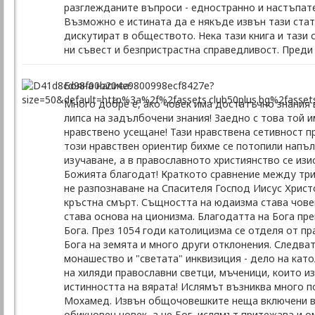
разглежданите въпроси - едностранно и настъпате
Възможно е истината да е някъде извън тази стати
дискутират в обществото. Нека тази книга и тази
ни съвест и безпристрастна справедливост. Преди в
Бояна написа:
Много добре е, ако човек има достатъчно знания в
липса на задълбочени знания! Заедно с това той 
нравствено усещане! Тази нравствена сетивност пр
този нравствен ориентир бихме се потопили напъл
изучаване, а в православното християнство се изи
Божията благодат! Краткото сравнение между три
не разпознаване на Спасителя Господ Иисус Христ
кръстна смърт. Същността на юдаизма става човек
става основа на ционизма. Благодатта на Бога пр
Бога. През 1054 годи католицизма се отделя от пр
Бога на земята и много други отклонения. Следва
монашество и "светата" инквизиция - дело на кат
на хиляди православни светци, мъченици, които и
истинността на вярата! Ислямът възниква много п
Мохамед. Извън общочовешките неща включени в и
обикновен човек, а не Бог, ислямът притежава и 