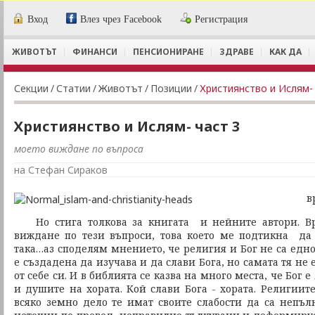
Вход
Влез чрез Facebook
Регистрация
ЖИВОТЪТ
ФИНАНСИ
ПЕНСИОНИРАНЕ
ЗДРАВЕ
КАК ДА
Секции
/
Статии
/
Животът
/
Позиции
/
Християнство и Ислям- 
Християнство и Ислям- част 3
моето виждане по въпроса
на Стефан Сираков
в
Но стига толкова за книгата и нейните автори. Вр
виждане по тези въпроси, това което ме подтикна да 
така…аз споделям мнението, че религия и Бог не са едн
е създадена да изучава и да слави Бога, но самата тя не е
от себе си. И в библията се казва на много места, че Бог 
и душите на хората. Кой слави Бога - хората. Религиит
всяко земно дело те имат своите слабости да са непъл