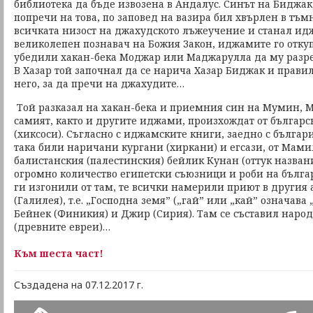
библиотека да бъде извозена в Андалус. Синът на Биджак,
попречи на това, по заповед на вазира бил хвърлен в тъ
всичката низост на джахудското лъжеучение и станал идж
великолепен познавач на Божия Закон, иджамите го отку
убедили хакан-бека Моджар или Маджарулла да му разреш
В Хазар той започнал да се нарича Хазар Биджак и прави
него, за да пречи на джахудите…
Той разказал на хакан-бека и приемния син на Мумин, М
самият, както и другите иджами, произхождат от българс
(хиксоси). Съгласно с иджамските книги, заедно с българ
така били наричани кургани (хиркани) и егсази, от Мамил
балистанския (палестинския) бейлик Кунан (оттук назван
огромно количество египетски съюзници и роби на бълг
ги изгонили от там, те всички намерили приют в другия
(Галилея), т.е. „Господна земя” („гай” или „кай” означава 
Бейнек (Финикия) и Джир (Сирия). Там се съставил наро
(древните евреи)…
Към шеста част!
Създадена на 07.12.2017 г.