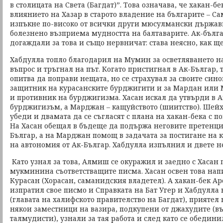
в столицата на Света (Багдат)”. Това означава, че хакан-б
влиянието на Хазар в старото владение на българите – С
изпъкне по-високо от всички други мюсулмански държави
болезнено възприема мудността на балтаварите. Ак-бълга
догаждали за това и също нервничат: става неясно, как щ
Хабдулла топло благодарил на Мумин за осветляването н
въпрос и тръгнал на път. Когато пристигнал в Ак-Българ,
опитва да поправи нещата, но се страхувал за своите сино
защитник на курасанските бурджигити и за Мардан или 
и противник на бурджигизма. Хасан искал да утвърди в 
бурджигизъм, а Марджан – кащуйството (шиитство). Шейх
убеди и двамата да се съгласят с плана на хакан-бека с 
На Хасан обещал в бъдеще да подържа неговите претенци
Българ, а на Марджан помощ в задачата за постигане на
на автономия от Ак-Българ. Хабдулла изпълнил и двете н
Като узнал за това, Алмиш се окуражил и заедно с Хасан 
мукминина съответстващите писма. Хасан освен това нап
Курасан (Хорасан, саманидския владетел). А хакан-бек А
изпратил свое писмо и Справката на Бат Угер и Хабдулла 
(главата на халифското правителство на Багдат), приятел 
някои заместници на вазира, подкупени от джахудите (в
талмудисти), узнали за тая работа и след като се обедин