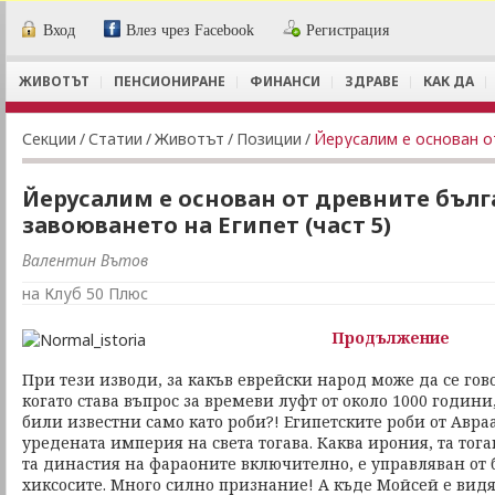
Вход
Влез чрез Facebook
Регистрация
ЖИВОТЪТ
ПЕНСИОНИРАНЕ
ФИНАНСИ
ЗДРАВЕ
КАК ДА
Секции
/
Статии
/
Животът
/
Позиции
/
Йерусалим е основан от древните бълг
завоюването на Египет (част 5)
Валентин Вътов
на Клуб 50 Плюс
Продължение
При тези изводи, за какъв еврейски народ може да се го
когато става въпрос за времеви луфт от около 1000 години
били известни само като роби?! Египетските роби от Авра
уредената империя на света тогава. Каква ирония, та тогав
та династия на фараоните включително, е управляван от 
хиксосите. Много силно признание! А къде Мойсей е видял