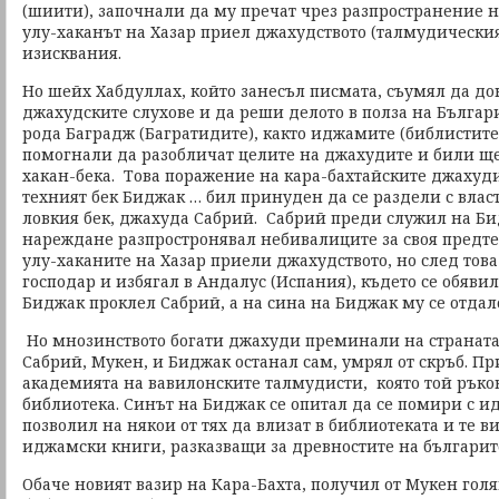
(шиити), започнали да му пречат чрез разпространение н
улу-хаканът на Хазар приел джахудството (талмудически
изисквания.
Но шейх Хабдуллах, който занесъл писмата, съумял да до
джахудските слухове и да реши делото в полза на България
рода Баградж (Багратидите), както иджамите (библистите)
помогнали да разобличат целите на джахудите и били щ
хакан-бека. Това поражение на кара-бахтайските джахуди
техният бек Биджак … бил принуден да се раздели с власт
ловкия бек, джахуда Сабрий. Сабрий преди служил на Би
нареждане разпростронявал небивалиците за своя предте
улу-хаканите на Хазар приели джахудството, но след това 
господар и избягал в Андалус (Испания), където се обявил
Биджак проклел Сабрий, а на сина на Биджак му се отдал
Но мнозинството богати джахуди преминали на страната
Сабрий, Мукен, и Биджак останал сам, умрял от скръб. П
академията на вавилонските талмудисти, която той рък
библиотека. Синът на Биджак се опитал да се помири с и
позволил на някои от тях да влизат в библиотеката и те 
иджамски книги, разказващи за древностите на българи
Обаче новият вазир на Кара-Бахта, получил от Мукен гол