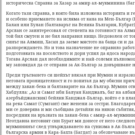
историческа Справка за Хазар за амир ал-мукминина (баг
Когато тази справка, в която била изложена историята и 
и особено приемането на исляма от кана на Мен-Българ (
Балан или Булан (балтаварът на Велика България, Кубрат) в
Арслан се заинтересовал от степента на готовност на Алм
той бил смутен и не бил направил нищо. Недоволен от то
синът на Алмиш, Хасан да заеме мястото на баща си и да
разпореждането. Но и това назначение не оправило работ
подготовката на посолството и дори успял да ядоса народ
Тогава Арслан дал необходимите и най-големи пълномо
му заповядал да се отправи за Ак-Българ за довършване н
Преди тръгването си шейхът влязал при Мумин и изрази
неговата проницателност и го попитал да му обясни при
между хакан-бека и балтаварите на Ак-Българ. Мумин отк
Хабдулла: „Аз и Самат ибн Балуан Канджалъ, баг на албан
азербъйджанския) бейлик Канджал-Българ, който е в пл
на река Самат (Сумгаит) сме женени за сестри. Благодаре
ми се доверява и ми съобщава детайли на някои събития, 
посредник на връзката на хакан-бека с амир-ал-мукминин
Неотдавна неговият син Бурат ми донесе от него следнот
мукмининът след утвърждаването на сунизма в Ак-Българ
българска армия в Кара-Бахта (Багдат) за обезпечаване 