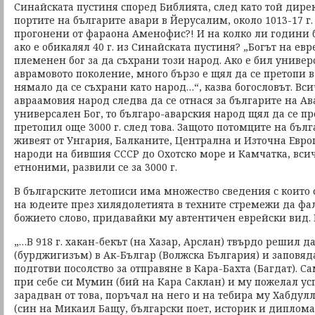
Синайската пустиня според Библията, след като той дирек
портите на българите авари в Йерусалим, около 1013-17 г. п
прогонени от фараона Аменофис?! И на колко ли години 
ако е обикалял 40 г. из Синайската пустиня? „Богът на ев
племенен бог за да съхрани този народ. Ако е бил универ
аврамовото поколение, много бързо е щял да се претопи 
нямало да се съхрани като народ…“, казва богословът. Вси
авраамовия народ следва да се отнася за българите на Ав
универсален Бог, то българо-аварския народ щял да се пре
претопил още 3000 г. след това. Защото потомците на бъл
живеят от Унгария, Балканите, Централна и Източна Евро
народи на бившия СССР до Охотско море и Камчатка, всич
етноними, развили се за 3000 г.
В българските летописи има множество сведения с които 
на юдеите през хилядолетията в техните стремежи да ф
божието слово, придавайки му автентичен еврейски вид. 
„…В 918 г. хакан-бекът (на Хазар, Арслан) твърдо решил д
(бурджигизъм) в Ак-Българ (Волжска България) и заповя
подготви посолство за отправяне в Кара-Бахта (Багдат).
при себе си Мумин (бий на Кара Саклан) и му пожелал усп
зарадван от това, поръчал на него и на тебира му Хабдул
(син на Микаил Бащу, български поет, историк и диплома