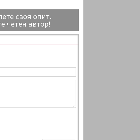
ете своя опит.
е четен автор!