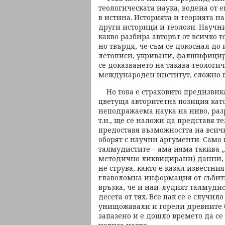
теологическата наука, водена от 
в истина. Историята и теорията на
други историци и теолози. Научни
какво разбира авторът от всичко то
но твърдя, че съм се докоснал до
летописи, укривани, фалшифицир
се доказването на такава теологи
международен институт, сложно 
Но това е страховито предизвика
цветуща авторитетна позиция кат
неподражаема наука на ниво, раз
т.н., ще се наложи да представя т
предоставя възможността на всич
оборят с научни аргументи. Само м
талмудистите – ама няма такива „п
методично ликвидирани) данни, в
не струва, както е казал известни
главоломна информация от събити
връзка, че и най-лудият талмуди
десета от тях. Все пак се е случило
унищожавали и горели древните б
запазено и е дошло времето да се 