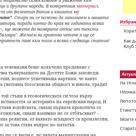
 национално самосъзнание и уважение към
ци и другите народи. В конкретния
материал
,
кст от Валентин Вътов и книгата му
рите"
. Стори ни се полезно да запознаем и нашата
Избра
втора, поради което до края на годината всяка
50+, ще можете да намерите откъс от текста
Хорат
българи". Желаем ви приятно четене и ще се
 приятели линк към тази и всяка следваща статия!
Как д
Клуб 
на телевизия беше излъчено предаване с
тема тълкуванието на Десетте Божи заповеди.
Актуал
мени, поднесе угнетяваща картина, че както
На Игн
та световна богословска общност и школа, градят
.
Илонка
ой стъпи в теологическата си теза върху
Лютото
истиността за историята на еврейския народ. И
ставя юдейската, сякаш първата произтича от
Етикет
агонизъм, сякаш взаимно не се отблъскват? –
на религия, от каквато всъщност са произлезли,
Моите 
о за това става въпрос по-нататък.
Старат
о ще се види е, че цялата манипулация на