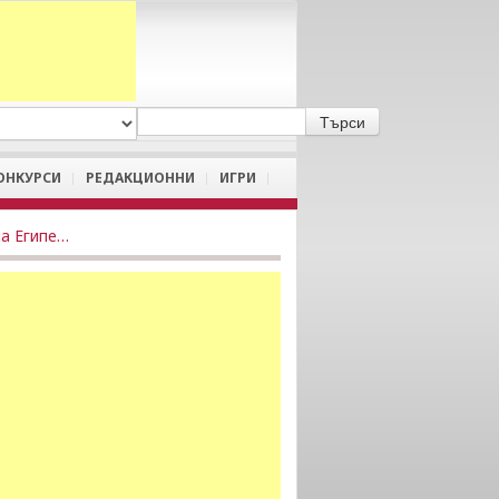
A
/
a
ОНКУРСИ
РЕДАКЦИОННИ
ИГРИ
Йерусалим е основан от древните българи при завоюването на Египет (част 1)