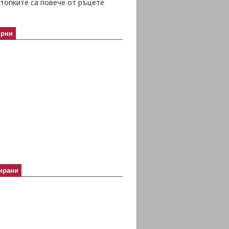
топките са повече от ръцете
ярни
ирани