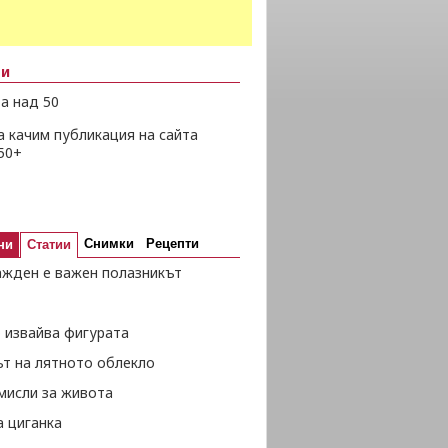
ни
а над 50
а качим публикация на сайта
50+
Снимки
Рецепти
ни
Статии
ажден е важен полазникът
 извайва фигурата
ът на лятното облекло
мисли за живота
а циганка