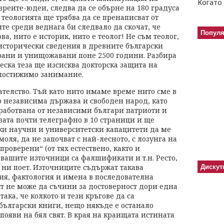
Когато 
евреите-юдеи, следва да се обърне на 180 градуса
 теологията ще трябва да се пренаписват от
те среди веднага би следвало да скочат, че
Попул
ва, нито е историк, нито е теолог! Не съм теолог,
 исторически сведения в древните български
ани и унищожавани поне 2500 години. Разбира
ческа теза ще изсисква докторска защита на
постижимо занимание.
телство. Тъй като нито имаме време нито сме в
о независима държава и свободен народ, като
работвана от независими българи патриоти и
езата почти телеграфно в 10 страници и ще
ки научни и университетски капацитети да ме
оля, да не започват с най-лесното, с лозунга на
роверени“ (от тях естествено, както и
ашите източници са фалшификати и т.н. Ресто,
я ни поет. Източниците съдържат такава
Дискут
я, фактология и имена в последователна
ст не може да съчини за достоверност дори една
 така, че колкото и тези кръгове да са
ългарски книги, нещо някъде е останало
появи на бял свят. В края на краищата истината