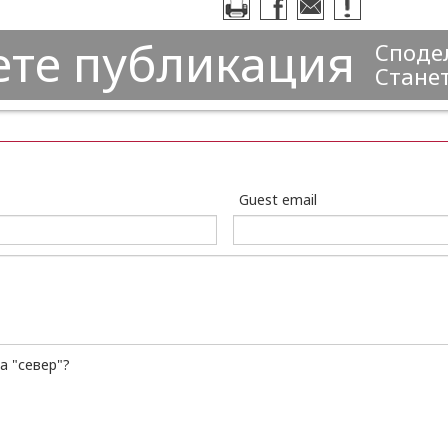
ете публикация
Сподел
Станет
Guest email
а "север"?