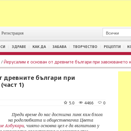
Регистрация
СИ
ЗДРАВЕ
КАК ДА
ЗАБАВА
ТВОРЧЕСТВО
РЕЦЕПТИ
К
и
/
т древните българи при
(част 1)
5.0
4466
0
Преди време до нас достигна линк към блога
на родолюбката и общественичка Цвета
ие Азбукари
, чиято основна цел е да възпитава у