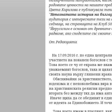
българчетата патриотизъм, високо
родовите ценности на нашите пред
Цвета Кирилова е публикувала те
"
Непознатата история на бълга
аудитория с интересните тези на а
седмица, на страницата на Клуб 
"Йерусалим е основан от древните 
радваме, ако споделите със своите
От Редакцията
На 17.09.2016 г. по една централ
участието на поканен богослов с 
Това което се чу от екрана ме вка
уважаемият богослов, така и цяла
своята наука върху глинени крака
Обяснявайки за християнството, т
юдеизма и с непоколебима вяра в 
на християнската религия предпо
втората без между тях да има ант
Иначе щяха да се обединят в един
от идеята за Единобожието. И точн
Това което имам в предвид, какт