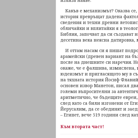
излиза наяве.
Какъв е механизмът? Оказва се, 
история превръщат дадена фактол
сведения и техни древни летопис
обличайки и вплитайки я в теоло
Библия, започват да си създават н
десетина века неясна датировка, 
И оттам насам си я пишат подроб
арамейски (древен вариант на бъл
после на днешните си наречия. Но
окаже, че е фалшива, измислена, 
юдеизмът и пригласящото му в съ
на тяхната история Йосиф Флавий (
основен извор Манетон, писал два в
големи въпросителни за автентич
аритметично, че бъдещите евреи,
след като са били изгонени от Еги
Йерусалим, да се обединят и зае
– Египет, вече 519 години след кат
Към втората част!