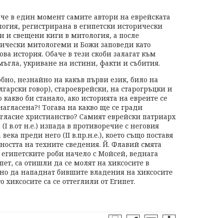
че в един момент самите автори на еврейската
огия, регистрирана в египетски исторически
и и свещени киги в митология, а после
гически митологеми и Божи заповеди като
ова история. Обаче в тези скоби залагат към
мъгла, укриване на истини, факти и събития.
но, незнайно на какъв първи език, било на
гарски говор), староеврейски, на старогръцки и
 какво би станало, ако историята на евреите се
нагласена?! Тогава на какво ще се гради
гласие христианство? Самият еврейски патриарх
І в.от н.е.) изпада в противоречие с неговия
ека преди него (ІІ в.пр.н.е.), което също поставя
ността на техните сведения. Й. Флавий смята
 египетските роби начело с Мойсей, веднага
пет, са отишли да се молят на хиксосите в
дно да нападнат бившите владения на хиксосите
о хиксосите са се оттеглили от Египет.