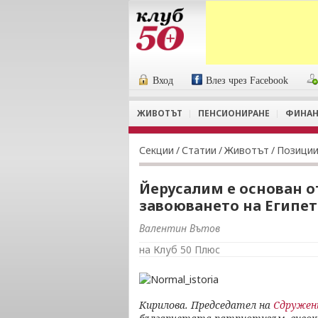
Вход
Влез чрез Facebook
ЖИВОТЪТ
ПЕНСИОНИРАНЕ
ФИНАН
Секции
/
Статии
/
Животът
/
Позици
Йерусалим е основан о
завоюването на Египет 
Валентин Вътов
на Клуб 50 Плюс
Кирилова. Председател на
Сдружен