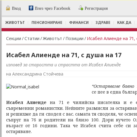
Вход
Влез чрез Facebook
Регистрация
ЖИВОТЪТ
ПЕНСИОНИРАНЕ
ФИНАНСИ
ЗДРАВЕ
КАК ДА
Секции
/
Статии
/
Животът
/
Позиции
/
Исабел Алиенде на 71, 
Исабел Алиенде на 71, с душа на 17
изповед за старостта и страстта от Исабел Алиенде
на Александрина Стойчева
“Oстаряваме бавно
се пее в една българ
Исабел Алиенде
на 71 е чилийска писателка и е е
съвременни романистки. Нейните размисли за остарява
и решихме да ги сподел с вас. самата тя споделя, че осв
съпруг на 76 и родители на близо 100. Дори кучето 
възраст от 16 години. Така че Исабел счита себе си з
остаряване.