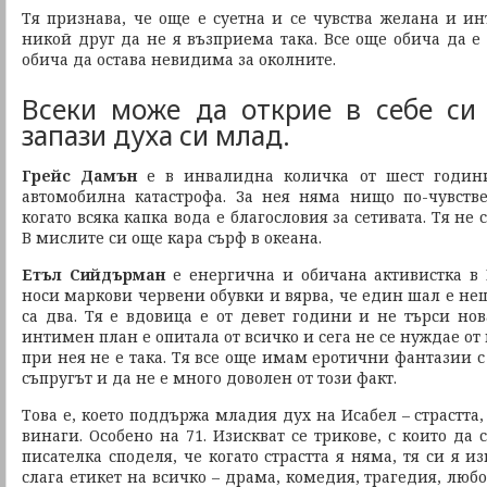
Тя признава, че още е суетна и се чувства желана и ин
никой друг да не я възприема така. Все още обича да е
обича да остава невидима за околните.
Всеки може да открие в себе си
запази духа си млад.
Грейс Дамън
е в инвалидна количка от шест години
автомобилна катастрофа. За нея няма нищо по-чувств
когато всяка капка вода е благословия за сетивата. Тя не 
В мислите си още кара сърф в океана.
Етъл Сийдърман
е енергична и обичана активистка в 
носи маркови червени обувки и вярва, че един шал е нещ
са два. Тя е вдовица е от девет години и не търси нов
интимен план е опитала от всичко и сега не се нуждае от
при нея не е така. Тя все още имам еротични фантазии 
съпругът и да не е много доволен от този факт.
Това е, което поддържа младия дух на Исабел – страстта,
винаги. Особено на 71. Изискват се трикове, с които да
писателка споделя, че когато страстта я няма, тя си я и
слага етикет на всичко – драма, комедия, трагедия, любо