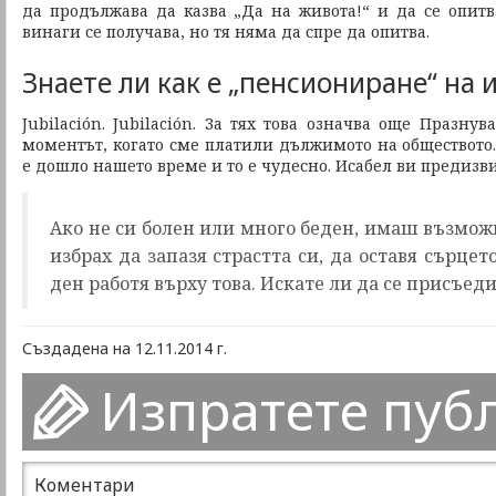
да продължава да казва „Да на живота!“ и да се опитв
винаги се получава, но тя няма да спре да опитва.
Знаете ли как е „пенсиониране“ на 
Jubilación. Jubilación. За тях това означва още Празнув
моментът, когато сме платили дължимото на обществото.
е дошло нашето време и то е чудесно. Исабел ви предизви
Ако не си болен или много беден, имаш възмож
избрах да запазя страстта си, да оставя сърцет
ден работя върху това. Искате ли да се присъед
Създадена на 12.11.2014 г.
Изпратете пуб
Коментари