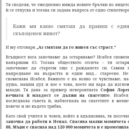
Тя споделя, че ежедневно вижда новите бръчки по лицето 
ѝ се отпуска и тогава си задава въпроса от едно стихотво
Кажи ми какво смяташ да правиш с един
скъпоценен живот?
И му отговаря
„Аз смятам да го живея със страст.“
Всъщност кога започваме да остаряваме? Исабел спомен
навършим 65. Тогава обществото отсича – ти остар
започваме да стареем още с раждането си. Самия п
напредване на възрастта и един вид… стареене. Не
споменава Исабел. Важното е на колко се чувстваме, н
душа, нашия дух и кое е това, което ни кара да изгле
млади. Тя дава за пример невероятната
София Лоре
вечната ѝ младост се дължи на спагетите
. Исабе
последвала съвета ѝ, наблегнала на спагетите в менют
повече и не където трябва.
Като свой учител и човек, който я вдъхновява, тя посоч
започва да работи в Непал. Спасява малки момичета 
88, Мъри е спасила над 120 000 момичета и е променила