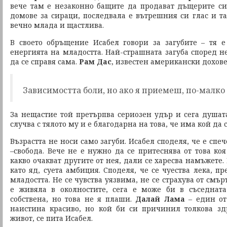
вече там е незаконно бащите да продават дъщерите си 
домове за сираци, последвала е вътрешния си глас и та
вечно млада и щастлива.
В своето обръщение Исабел говори за загубите – тя е
енергията на младостта. Най-страшната загуба според не
да се справя сама.
Рам Дас
, известен американски дохове
Зависимостта боли, но ако я приемеш, по-малко
За нещастие той претърпва сериозен удър и сега душат
случва с тялото му и е благодарна на това, че има кой да 
Възрастта не носи само загуби. Исабел споделя, че е сп
–свобода. Вече не е нужно да се притеснява от това коя
какво очакват другите от нея, дали се харесва намъжете.
като яд, суета амбиция. Споделя, че се чуества лека, пр
младостта. Не се чувства уязвима, не се страхува от смърт
е живяла в околностите, сега е може би в съседнат
собствена, но това не я плаши.
Далай Лама
– един от 
наистина красиво, но кой би си причинил толкова зд
живот, се пита Исабел.