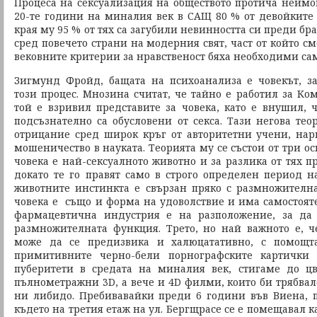
Процеса на сексуализация на обществото протича неимов
20-те години на миналия век в САЩ 80 % от девойките 
края му 95 % от тях са загубили невинността си преди бра
сред повечето страни на модерния свят, част от който см
вековните критерии за нравственост бяха необходими са
Зигмунд Фройд, бащата на психоанализа е човекът, з
този процес. Мнозина считат, че тайно е работил за Ко
той е взривил представите за човека, като е внушил, 
подсъзнателно са обусловени от секса. Тази негова тео
отрицание сред широк кръг от авторитетни учени, на
мошеничество в науката. Теорията му се състои от три о
човека е най-сексуалното животно и за разлика от тях пр
докато те го правят само в строго определен период на
животните инстинкта е свързан пряко с размножителн
човека е също и форма на удоволствие и има самостоят
фармацевтична индустрия е на разположение, за да
размножителната функция. Трето, но най важното е, ч
може да се предизвика и халюцатативно, с помощта
примитивните черно-бели порнографските картички
пуберитети в средата на миналия век, стигаме до ц
пълнометражни 3D, а вече и 4D филми, които би трябвал
ни либидо. Пребивавайки преди 6 години във Виена, 
където на третия етаж на ул. Бергщрасе се е помещавал к