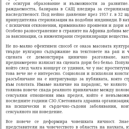
се осигури образование и възможности за развитие
раждаемостта, базирана в САЩ пледира за стерилизац
наследственост. Под нейно давление през 1937 г. в 32 щ
принудителна стерилизация на подобни индивиди. В кат
с психични отклонения, криминално проявени и дори ал
Особено разпостранение в страните на Африка добива ме
за ваксинация, са инжектирани стерилизиращи вещества.
Не по-малко ефективен способ се оказа масовата култур
твърде вулгарно съдържание на текстовете на рап и 
сцената се демонстрира цинично разголване, кат
преднамерено излизат на сцената дори без бельо. Попул
който след чалга концерт се удивил, че у нас проститутк
това вече не е интересно. Социолози и психолози конста
разсъбличане на е интригуващо за публиката, която с
към голотата. Имаме наличие на парадокс, че колкото 
толкова повече спада реалното привличане между полове
сексуални отношения има предел, който е невъзможн
последните години СЗО /Световната здравна организация/
на психически и сърдечно-съдови заболявания, кои
сексуалното ни поведение.
Все повече се деформира човешката личност. Знае
представители на човечеството в областта на науката, к