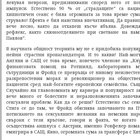
лекувал неврози, предизвиквани според него от по
импулси. Естествено 90 % от „страдащите” са паци
хипнотичен сеанс е била огромната за това време сума
струвало! Ефекта е бил наистина впечатляващ. Да правиш
вече лесно, както да отхапеш късче ябълка. Довежд
рефлекс, както слюноотделянето при светване на лам
Павлов”.
В научната общност теорията му не е придобила популяр
нейни страстни пропагандатори. И то какви! Най-мог
Англия и САЩ от това време, повечето членове на „Клу
финансовата помощ на Ротшилд, лабораторията м
сътрудници и Фройд се превръща от никому неизвестен
разкрепостения морал и революционер на обществе
пациенти сред най-богатите европейски семейства. Съ
Случайно ли главоломната му кариера и популярност з
вече много от болестите и неразположенията започва
сексуален проблем. Как да се реши? Естествено със сек
Стига се до там, че Фройд обяснява започването на П
потискането на сексуалните желания на немския наро
свързан с тези кръгове, говори и факта, че когато
осъществява аншлуса с Австрия, именно Рокфелер пом
емигрира в САЩ. Явно, огромната сума за трансфера с Хит