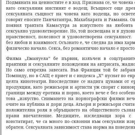
Подмяната на ценностите е в ход. Признава се, че човека
като сексуалния инстинкт е водещ. Всъщност още дре
сексуалната същност на човека като водеща, но освете
говорят епосите Панчатантра, Махабхарата и Рамаяна. Още
появил трактата Камасутра за изкуството на любовта
сексуално удоволетворение. Но, той посвещава и в духов
нравственост, полезност и удоволетворена сексуалност.
без любов и взаимност. Осъзнато е, че следва да има ха
физическо начало. Секса, без романтично начало е просто
Филма „Емануeла” бе първия, излъчен в соцстранит
практики и сексуалните похождения на актрисата, жадно
Но само открехва завесата. Във Франция той бе забр
Помпиду, но в САЩ е приет и с индекса „Х” пуснат по екр
целта кинотеатри. Впоследствие се надига цунами от 
продукции, като режисьори и артисти уж спорят с кино
граници между еротика и порно, което вече е без особен
това „изкуство. Снимането на порнографски филми вече
очите на публика и дори деца. Атьори и режисьори счита
положителна роля в обръщането на общественото съзнан
прави впечатление. Медиците, изследващи хора с 
констатират, че са много по-склонни към сексуални изв
обратен. Сексуалната зависимост става норма на поведени