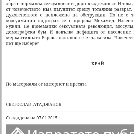
хора с нормална сексуалност и дори въздъжаност. И това,
от човечеството има имунитет срещу тоталния разврат. 
духовенството е подложено на обструкции. Но не е т
мюсулманин подиграл се с пророка Мохамед. Извест
Ружди. Не приемайки сексуалната революция, мюсулм
демографски бум. И попълва дефицита от население и
меркантилната Европа напълно се е съгласила. Човечест
път ще избере?
КРАЙ
По материали от интернет и пресата
СВЕТОСЛАВ АТАДЖАНОВ
Създадена на 07.01.2015 г.