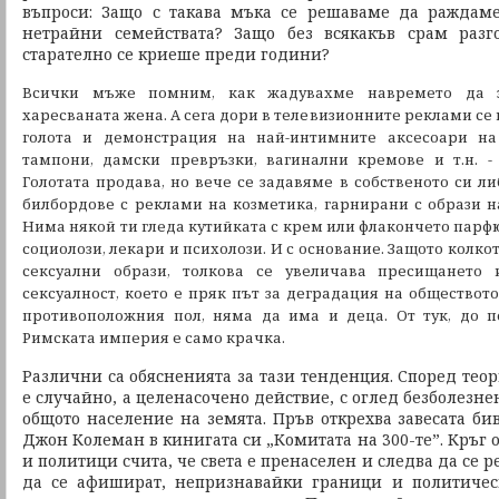
въпроси: Защо с такава мъка се решаваме да раждаме
нетрайни семействата? Защо без всякакъв срам разго
старателно се криеше преди години?
Всички мъже помним, как жадувахме навремето да 
харесваната жена. А сега дори в телевизионните реклами се
голота и демонстрация на най-интимните аксесоари на
тампони, дамски превръзки, вагинални кремове и т.н. -
Голотата продава, но вече се задавяме в собственото си л
билбордове с реклами на козметика, гарнирани с образи н
Нима някой ти гледа кутийката с крем или флакончето пар
социолози, лекари и психолози. И с основание. Защото колк
сексуални образи, толкова се увеличава пресищането
сексуалност, което е пряк път за деградация на обществот
противоположния пол, няма да има и деца. От тук, до п
Римската империя е само крачка.
Различни са обясненията за тази тенденция. Според теори
е случайно, а целенасочено действие, с оглед безболезн
общото население на земята. Пръв открехва завесата б
Джон Колеман в кинигата си „Комитата на 300-те”. Кръг
и политици счита, че света е пренаселен и следва да се 
да се афишират, непризнавайки граници и политическ