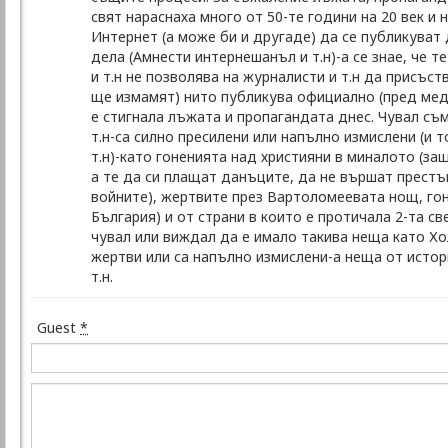
свят нараснаха много от 50-те години на 20 век и 
Интернет (а може би и другаде) да се публикуват 
дела (Амнести интернешанъл и т.н)-а се знае, че 
и т.н не позволява на журналисти и т.н да присъст
ще измамят) нито публикува официално (пред меди
е стигнала лъжата и пропагандата днес. Чувал съм
т.н-са силно пресилени или напълно измислени (и т
т.н)-като гоненията над християни в миналото (за
а те да си плащат данъците, да не вършат престъп
войните), жертвите през Вартоломеевата нощ, гоне
България) и от страни в които е протичала 2-та св
чувал или виждал да е имало такива неща като Хо
жертви или са напълно измислени-а неща от истор
т.н.
Guest
*