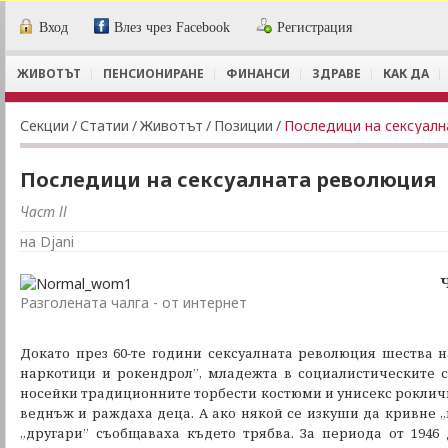
Вход
Влез чрез Facebook
Регистрация
ЖИВОТЪТ
ПЕНСИОНИРАНЕ
ФИНАНСИ
ЗДРАВЕ
КАК ДА
Секции
/
Статии
/
Животът
/
Позиции
/
Последици на сексуал
Последици на сексуалната революция
Част ІІ
на Djani
Ч
Разголената чалга - от интернет
Докато през 60-те години сексуалната революция шества н
наркотици и рокендрол”, младежта в социалистическите 
носейки традиционните торбести костюми и унисекс рокличк
веднъж и раждаха деца. А ако някой се изкуши да кривне „
„другари” съобщаваха където трябва. За периода от 1946 