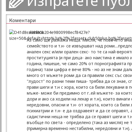
Изпратете пуб
Коментари
- написа:
Аз само ще разкажа неща. Мисля, че повечето анал
семейството и т.н- се извършват над роми....предп
анален секс и/или орален секс- то те са най-вероя
проституцията (и при деца- ако наистина е имало или
година, пишеше, че само 20% от порнографията пре
година) тази цифра е вече 80% - но аз не знам дал
много от мъжете роми да са правили секс със сво
"лудост" по разни теми пиша- трябва да се знае, с
прави шеги и т.н с хора, които са били лекувани в 
мъже- може би предимно от г..ей мъжете- за които
дори и ако са ходили на лекар и т.н), които винаги
нередовни, опасни и т.н- от хората, които са били
психиатрии и т.н- е да оздравеят и да се оправят, а
садистични неща не трябва да се правят шеги и т.н
въобще по света - определено (така аз мисля) не 
(примерна временно нестабилни, нередовни и т.н). 