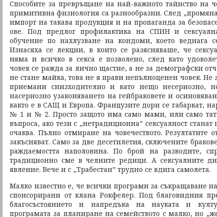
Способите за превръщане на най-важното тайнство на чо
примитивна физиология са разнообразни. След „промянат
импорт на такава продукция и на пропаганда за безопас
ове. Под предлог профилактика на СПИН и сексуалн
обучение по нахлузване на кондоми, което веднага с
Изнасяха се лекции, в които се разясняваше, че секс
няма и всичко в секса е позволено, след като удоволе
човек се ражда за лично щастие, а не за демографски отч
не стане майка, това не я прави непълноценен човек. Не 
приемани снизходително и като нещо несериозно, н
насериозно узаконяването на гейбраковете и осиновяван
както е в САЩ и Европа. Французите дори се габаркат, н
№ 1 и № 2. Просто защото има само мами, или само тат
въпроса, ако тези с „нетрадиционна” сексуалност станат
очаква. Пълно отмиране на човечеството. Резултатите о
закъсняват. Само за две десетилетия, сключените бракове
раждаемостта наполовина. По брой на разводите, сп
традиционно сме в челните редици. А сексуалните ди
явление. Вече и с „Трабестан” трудно се вдига самолета.
Малко известно е, че всички програми за съкращаване н
спонсорирани от клана Рокфелер. Под благовидния пр
благосъстоянието и напредъка на науката и култу
програмата за планиране на семейството с малко, но „ж