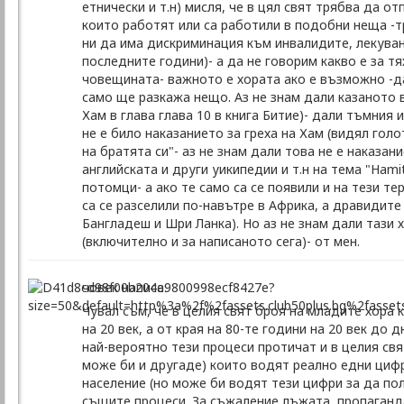
етнически и т.н) мисля, че в цял свят трябва да о
които работят или са работили в подобни неща -т
ни да има дискриминация към инвалидите, лекувани
последните години)- а да не говорим какво е за тя
човещината- важното е хората ако е възможно -да 
само ще разкажа нещо. Аз не знам дали казаното в 
Хам в глава глава 10 в книга Битие)- дали тъмния
не е било наказанието за греха на Хам (видял голо
на братята си"- аз не знам дали това не е наказан
английската и други уикипедии и т.н на тема "Hamit
потомци- а ако те само са се появили и на тези те
са се разселили по-навътре в Африка, а дравидите 
Бангладеш и Шри Ланка). Но аз не знам дали тази 
(включително и за написаното сега)- от мен.
човек написа:
Чувал съм, че в целия свят броя на младите хора 
на 20 век, а от края на 80-те години на 20 век до
най-вероятно тези процеси протичат и в целия свя
може би и другаде) които водят реално едни цифр
население (но може би водят тези цифри за да по
същите процеси. За съжаление лъжата, пропагандат