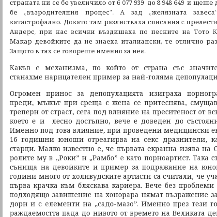
страната ни се бе увеличило от 6 077 939 до 8 948 649 и щеше
бе „възродителния процес”. А зад „желязната завес
катастрофално. Докато там разлистваха списания с прелести
Андерс, при нас всички въздишаха по песните на Тото К
Макар девойките да не знаеха италиански, те отлично раз
Защото в тях се говореше именно за нея.
Какъв е механизма, по който от страна със значит
станахме нарицателен пример за най-голяма депопулаци
Огромен принос за депопулацията изиграха порногр
преди, мъжът при среща с жена се притеснява, смущав
трепери от страст, сега под влияние на преситеност от в
което е и лесно достъпно, вече е доведен до състоян
Именно под това влияние, при проведени медицински е
16 годишни юноши отреагирва на секс дразнители, к
старци. Малко известно е, че първата екранна изява на
ролите му в „Роки” и „Рамбо” е като порноартист. Така
сънища на девойките и пример за подражание на юнош
години много от холивудските артисти са считали, че уч
първа крачка към бляскава кариера. Вече без проблеми 
подходящо завишение на хонорара нямат възражение за 
дори и с елементи на „садо-мазо”. Именно през тези 
раждаемостта пада до нивото от времето на Великата деп