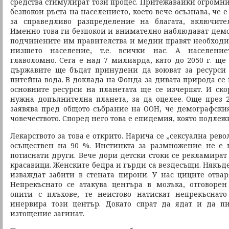
средства стимулират този процес. Притежавайки огромни б
безпокои ръста на населението, което вече осъзнава, че 
за справедливо разпределение на благата, включит
Именно това ги безпокои и внимателно наблюдават демо
подчинените им правителства и медии правят необходим
низшето население, т.е. всички нас. А население
главоломно. Сега е над 7 милиарда, като до 2050 г. ще
държавите ще бъдат принудени да воюват за ресурси
питейна вода. В доклада на Фонда за дивата природа се к
основните ресурси на планетата ще се изчерпят. И ско
нужна допълнителна планета, за да оцелее. Още през 
заявява пред общото събрание на ООН, че демографския
човечеството. Според него това е епидемия, която подлеж
Лекарството за това е открито. Нарича се „сексуална рев
осъществен на 90 %. Инстинкта за размножение не е 
потиснати други. Вече дори детски стоки се рекламират
красавици. Женските бедра и гърди са вездесъщи. Някъде,
изваждат забити в стената пирони. У нас циците отва
Непрекъснато се атакува центъра в мозъка, отговоре
опити с плъхове, те неистово натискат непрекъснато
инервира този център. Докато спрат да ядат и да п
изтощение загинат.