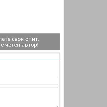
ете своя опит.
е четен автор!