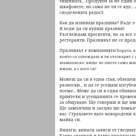
тишината... Продукти за не един 
шкафовете, но сама не ти се яде..
споделената радост.
Как да извикаш празника? Къде е
Я ходи да си купиш празник!
Разглеждам проспекти, но за все 
ресторанти. Празникът не се прод
Празникът е компанията!
Хората, 
които се оглеждаш и ти отговарят с
шампанско, нищо че пиете само мине
имаш, а с кого си!
Можеш да си в една стая, облепена
разноски... и да се усещаш изгуб
поеме... Може да си в една обикно
приятели и усещанията се промен
за общуване. Ще говориш и ще има
Ще замълчиш и заедно ще помълч
вас. Страховете като новородени л
майка си.
Винаги, винаги зависи от гледнат
Какво очакваш и какво предлагаш.