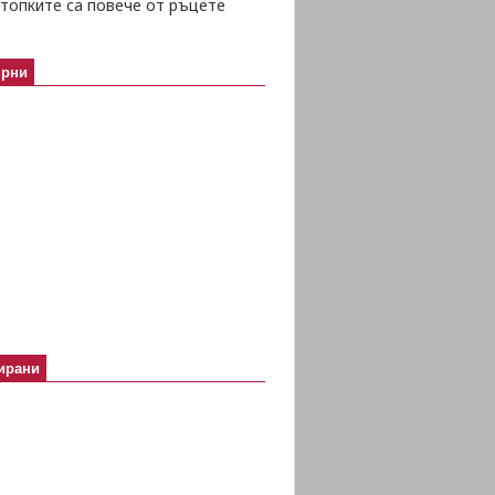
топките са повече от ръцете
ярни
ирани