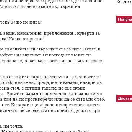
обяд или вечеря си заредила в хладилника и по
Когато 
. Апетитът ти не е самотник, държи на
Попул
 той? Защо не идва?
за вещи, намаления, предложения... куверти за
ава! Какво откритие!
които обичаш и ти отвръщаш със същото. Очите, в
 доброта и искреност. От погледите им изтича
рална вода. Затова се казва, че не е важно колко
 по стените с пари, достатъчни за всичките ти
ен, слаб, ненужен, предаден, незнаещ накъде да
вена стая, с евтини тапети, но със скъпи
ят. Богат си заради споделеността и желанието
Дискут
 кой да ти противоречи или да се съгласи с теб.
ите. Китарата ще изрече неизреченото вместо
исичета ще се разбягат и скрият в дупката при
а ни точка.
 На твърдост ли стоиш или си на ръба на