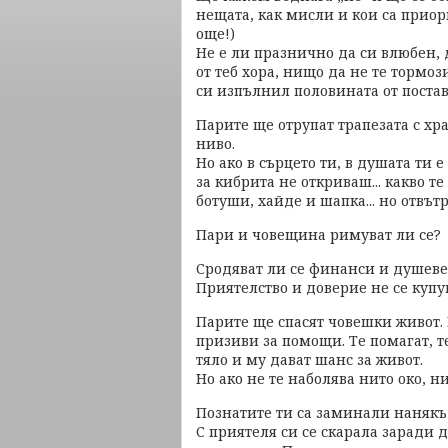
нещата, как мисли и кои са приор
още!)
Не е ли празнично да си влюбен, 
от теб хора, нищо да не те тормоз
си изпълнил половината от постав
Парите ще отрупат трапезата с хр
ниво.
Но ако в сърцето ти, в душата ти
за кибрита не откриваш... какво т
ботуши, хайде и шапка... но отвътр
Пари и човещина римуват ли се?
Сродяват ли се финанси и душев
Приятелство и доверие не се купу
Парите ще спасят човешки живот.
призиви за помощи. Те помагат, т
тяло и му дават шанс за живот.
Но ако не те наболява нито око, ни
Познатите ти са заминали нанякъд
С приятеля си се скарала заради 