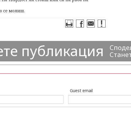
во се молиш.
ете публикация
Сподел
Станет
Guest email