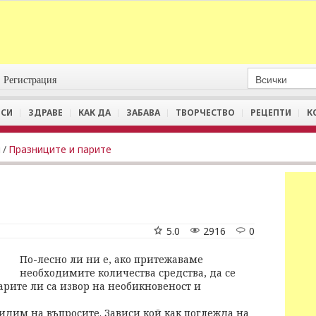
Регистрация
СИ
ЗДРАВЕ
КАК ДА
ЗАБАВА
ТВОРЧЕСТВО
РЕЦЕПТИ
К
и
/
Празниците и парите
5.0
2916
0
По-лесно ли ни е, ако притежаваме
необходимите количества средства, да се
арите ли са извор на необикновеност и
идим на въпросите. Зависи кой как поглежда на