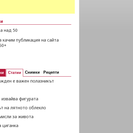
ни
а над 50
а качим публикация на сайта
50+
Снимки
Рецепти
ни
Статии
ажден е важен полазникът
 извайва фигурата
ът на лятното облекло
мисли за живота
а циганка