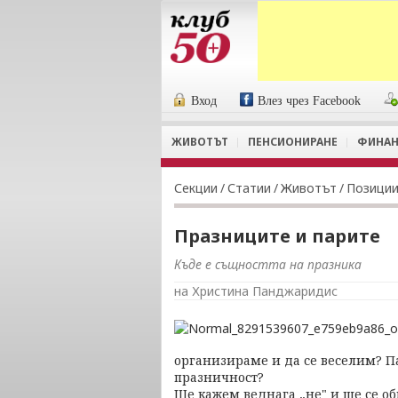
Вход
Влез чрез Facebook
ЖИВОТЪТ
ПЕНСИОНИРАНЕ
ФИНАН
Секции
/
Статии
/
Животът
/
Позици
Празниците и парите
Къде е същността на празника
на Христина Панджаридис
организираме и да се веселим? П
празничност?
Ще кажем веднага „не" и ще се об