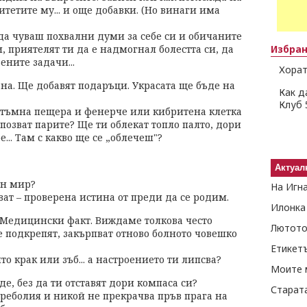
итетите му... и още добавки. (Но винаги има
да чуваш похвални думи за себе си и обичаните
и, приятелят ти да е надмогнал болестта си, да
Избра
ените задачи...
Хорат
ана. Ще добавят подаръци. Украсата ще бъде на
Как д
Клуб 
 е тъмна пещера и фенерче или кибритена клетка
е позват парите? Ще ти облекат топло палто, дори
е... Там с какво ще се „облечеш"?
Актуал
ен мир?
На Игн
ват – проверена истина от преди да се родим.
Илонка
 Медицински факт. Виждаме толкова често
Лютото
е подкрепят, закърпват отново болното човешко
Етикет
то крак или зъб... а настроението ти липсва?
Моите 
е, без да ти отставят дори компаса си?
Старат
дреболия и никой не прекрачва пръв прага на