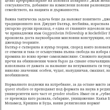
целят преформатиране на половата полярност „мъж-жена“
сексуалността, добавяне на измислени полови разновидн
семейството, на нацията и държавността.
Важна тактическа задача беше да наложат понятието „дж
традиционното пол. Джудит Бътлър, лесбийка, израснала
унгарско-руски произход, е една от главните идеолози н
че принадлежи към Guggenheim Fellowship и Rockefeller Fe
произвела доста наукообразни мисловни конструкции, о
джендър теориите.
Бътлър е сътворила и куиър теория, според която полова
се отменя и така се осъществява пълна свобода на избора
промяна по всяко време самоизмисляне. Сложното наукоп
пречи на обикновения човек бързо да схване откачалщина
използвана от дамата за название на нехуманната си тео
няколко значения: особен, чудат, налудничав, смахнат, н
необикновен.
Нормалното подлежи на изтребване, за да остане място з
queer studies се преподават под формата на наука в ред
университети като част от gender studies. Имат си и „суб
се превежда като развала, събаряне, унищожение. Какъв Б
Мохамед, Кришна и Буда, какви религиозни норми!