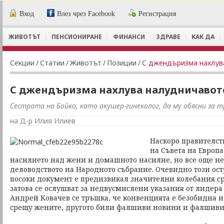
Вход
Влез чрез Facebook
Регистрация
ЖИВОТЪТ
ПЕНСИОНИРАНЕ
ФИНАНСИ
ЗДРАВЕ
КАК ДА
Секции
/
Статии
/
Животът
/
Позиции
/
С джендъризма нахлув
С джендъризма нахлува налудничавот
Сестрата на Бойко, като акушер-гинеколог, да му обясни за 
на Д-р Илия Илиев
Наскоро правителст
на Съвета на Европа
насилието над жени и домашното насилие, но все още не 
деловодството на Народното събрание. Очевидно този ост
посоки документ е предизвикал значителни колебания ср
затова се ослушват за недвусмислени указания от лидера
Андрей Ковачев се тръшка, че конвенцията е безобидна и
срещу жените, другото били фалшиви новини и фалшиви