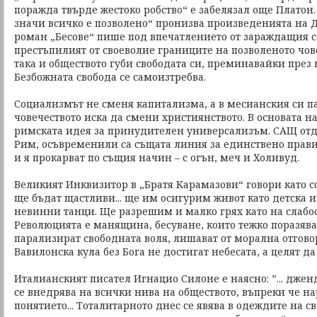
поражда твърде жестоко робство“ е забелязал още Платон.
значи всичко е позволено“ пронизва произведенията на 
роман „Бесове“ пише под впечатлението от зараждащия с
престъпилият от своеволие границите на позволеното чове
така и обществото губи свободата си, преминавайки през 
Безбожната свобода се самоизтребва.
Социализмът не сменя капитализма, а в месианския си па
човечеството иска да смени християнството. В основата 
римската идея за принудителен универсализъм. САЩ отд
Рим, осъвременили са същата линия за единствено прав
и я прокарват по същия начин – с огън, меч и Холивуд.
Великият Инквизитор в „Братя Карамазови“ говори като с
ще бъдат щастливи... ще им осигурим живот като детска и
невинни танци. Ще разрешим и малко грях като на слабо
Революцията е манящина, бесуване, които тежко поразява
парализират свободната воля, лишават от морална отгово
Вавилонска кула без Бога не достигат небесата, а целят да
Италианският писател Игнацио Силоне е наясно: ”... дже
се внедрява на всички нива на обществото, въпреки че н
понятието... Тоталитарното днес се явява в одеждите на с