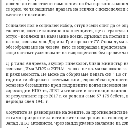
доведе до съществени изменения на българското законода
се крие, че тя защитава правата на всички с психополови 
жените от насилие.
Социален пол е социален избор, оттук всеки опит да се о
словесно, както е записано в конвенцията, ще се трактува
оттук – подлежи на наказание всеки, дръзнал да постави
на пол, заявява доц. Дарина Григорова от СУ. Става дума
обезобразяване на човека, като се извращава представата 
защо опитват узаконяване на извращенство без провеждан
Д-р Таня Андреева, акушер-гинеколог, бивш министър на
заявява: „Има МЪЖ и ЖЕНА!... това е не по-малко важно з
и раждаемостта. Не може да объркваме децата си! “ Но от 
години ги объркват с всевъзможни „европейски ценности“
оставено беззащитно пред подривните попълзновения н
соросоидни НПО-та, ЛГБТ-активисти и антинационалния 
от резултатите: през 2017 г. са родени само 57 175 бебета
периода след 1945 г.
Лозунгите за равноправие на жените, за противодействи
са само прикритие за истинските намерения на спонсори
Запад ЛГБТ активисти. Чрез наддържавно налагане на 