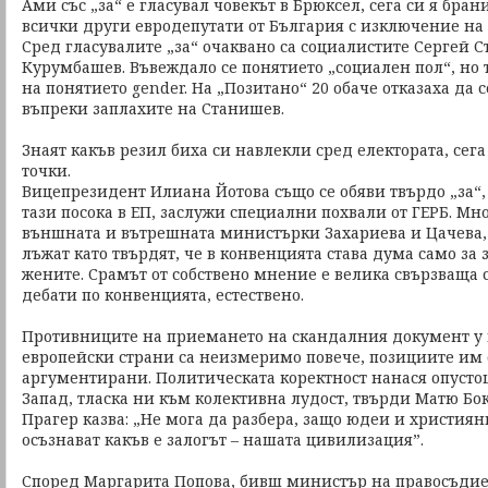
Ами със „за“ е гласувал човекът в Брюксел, сега си я бран
всички други евродепутати от България с изключение на
Сред гласувалите „за“ очаквано са социалистите Сергей 
Курумбашев. Въвеждало се понятието „социален пол“, но 
на понятието gender. На „Позитано“ 20 обаче отказаха да 
въпреки заплахите на Станишев.
Знаят какъв резил биха си навлекли сред електората, сег
точки.
Вицепрезидент Илиана Йотова също се обяви твърдо „за“,
тази посока в ЕП, заслужи специални похвали от ГЕРБ. Мн
външната и вътрешната министърки Захариева и Цачева,
лъжат като твърдят, че в конвенцията става дума само за
жените. Срамът от собствено мнение е велика свързваща 
дебати по конвенцията, естествено.
Противниците на приемането на скандалния документ у н
европейски страни са неизмеримо повече, позициите им 
аргументирани. Политическата коректност нанася опуст
Запад, тласка ни към колективна лудост, твърди Матю Бок
Прагер казва: „Не мога да разбера, защо юдеи и християни
осъзнават какъв е залогът – нашата цивилизация”.
Според Маргарита Попова, бивш министър на правосъдие