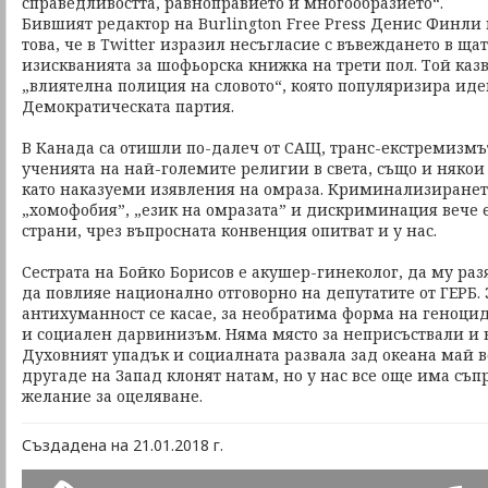
справедливостта, равноправието и многообразието“.
Бившият редактор на Burlington Free Press Денис Финли 
това, че в Twitter изразил несъгласие с въвеждането в ща
изискванията за шофьорска книжка на трети пол. Той каз
„влиятелна полиция на словото“, която популяризира иде
Демократическата партия.
В Канада са отишли по-далеч от САЩ, транс-екстремизмъ
ученията на най-големите религии в света, също и някои
като наказуеми изявления на омраза. Криминализиранет
„хомофобия”, „език на омразата” и дискриминация вече е
страни, чрез въпросната конвенция опитват и у нас.
Сестрата на Бойко Борисов е акушер-гинеколог, да му разя
да повлияе национално отговорно на депутатите от ГЕРБ. 
антихуманност се касае, за необратима форма на геноци
и социален дарвинизъм. Няма място за неприсъствали и 
Духовният упадък и социалната развала зад океана май в
другаде на Запад клонят натам, но у нас все още има съ
желание за оцеляване.
Създадена на 21.01.2018 г.