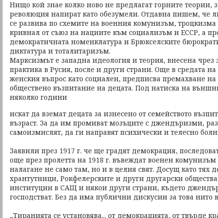
Нищо кой знае колко ново не предлагат горните теории, 
революция напират като обезумели. Отдавна пишем, че 
се развива по схемите на военния комунизъм, троцкизма 
кривнал от съюз на нациите към социализъм и ЕССР, а пр
демократичната номенклатура и Брюкселските бюрократ
диктатура и тоталитаризъм.
Марксизмът е западна идеология и теория, внесена чрез 
практика в Русия, после и други страни. Още в средата на
женския въпрос като социален, предписва премахване на
обществено възпитание на децата. Под натиска на външн
няколко години
искат да вземат децата за изнесено от семейството възп
възраст. За да им промиват мозъците с джендъризми, разб
самоизмислят, да ги направят психически и телесно болн
Заявили през 1917 г. че ще градят демокрация, последова
още през пролетта на 1918 г. въвеждат военен комунизъм 
налагане не само там, но и в целия свят. Досущ като тях 
хрантутници, Рокфелерските и други другарски обществ
институции в САЩ и някои други страни, където джендър
господстват. Без да има публични дискусии за това нито в
„Тиранията се установява... от демокрацията, от твърде к