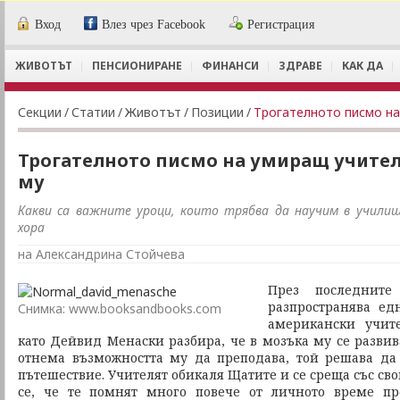
Вход
Влез чрез Facebook
Регистрация
ЖИВОТЪТ
ПЕНСИОНИРАНЕ
ФИНАНСИ
ЗДРАВЕ
КАК ДА
Секции
/
Статии
/
Животът
/
Позиции
/
Трогателното писмо на
Трогателното писмо на умиращ учите
му
Какви са важните уроци, които трябва да научим в училищ
хора
на Александрина Стойчева
През последнит
разпространява ед
Снимка: www.booksandbooks.com
американски учит
като Дейвид Менаски разбира, че в мозъка му се развив
отнема възможността му да преподава, той решава да
пътешествие. Учителят обикаля Щатите и се среща със св
се, че те помнят много повече от личното време пр