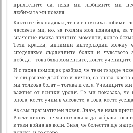
приятелите си, пяха ми любимите ми пе
любимата ми поезия.
Както се бях надявал, те си спомниха любими св
часовете ми, но, за голяма моя изненада, за 
значение имаха личните моменти, които бяхме
Тези кратки, интимни интерлюдии между ча
споделяхме сърдечните болки и чувството 
победа – това бяха моментите, които учениците
И с тяхна помощ аз разбрах, че тези твърде чов
се свързваме дълбоко и лично, са онова, което
ми толкова богат – тогава и сега. Учениците ми
важния от всички уроци. Те ми показаха, че 
онова, което учим в часовете, а това, което усещ
Аз съм прагматичен човек. Знам, че няма прич
Ракът никога не ми позволява да забравя това и
в тази война на воли. Зная, че болестта ще напр
поиска, и то скоро.