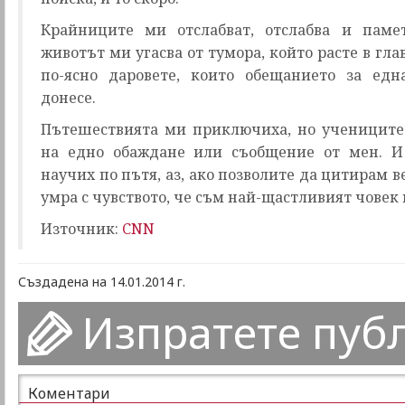
Крайниците ми отслабват, отслабва и паме
животът ми угасва от тумора, който расте в гла
по-ясно даровете, които обещанието за ед
донесе.
Пътешествията ми приключиха, но учениците
на едно обаждане или съобщение от мен. И 
научих по пътя, аз, ако позволите да цитирам в
умра с чувството, че съм най-щастливият човек 
Източник:
CNN
Създадена на 14.01.2014 г.
Изпратете пуб
Коментари