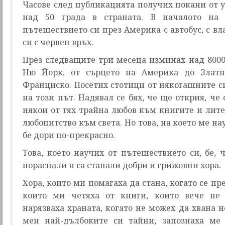
Часове след публикацията получих покани от 
над 50 града в страната. В началото на 
пътешествието си през Америка с автобус, с вла
си с червен връх.
През следващите три месеца изминах над 800
Ню Йорк, от сърцето на Америка до Златн
Франциско. Посетих стотици от някогашните с
на този път. Надявал се бях, че ще открия, че
някои от тях трайна любов към книгите и лит
любопитство към света. Но това, на което ме на
бе дори по-прекрасно.
Това, което научих от пътешествието си, бе,
пораснали и са станали добри и грижовни хора.
Хора, които ми помагаха да стана, когато се пр
които ми четяха от книги, които вече не
нарязваха храната, когато не можех да хвана н
мен най-дълбоките си тайни, запознаха ме 