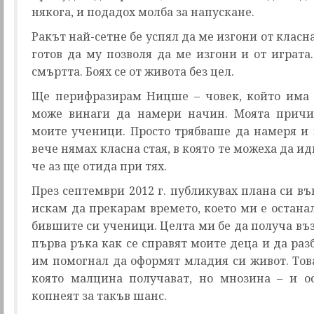
някога, и подадох молба за напускане.
Ракът най-сетне бе успял да ме изгони от класнат
готов да му позволя да ме изгони и от играта.
смъртта. Боях се от живота без цел.
Ще перифразирам Ницше – човек, който има 
може винаги да намери начин. Моята причи
моите ученици. Просто трябваше да намеря и 
вече нямах класна стая, в която те можеха да и
че аз ще отида при тях.
През септември 2012 г. публикувах плана си във
искам да прекарам времето, което ми е останал
бившите си ученици. Целта ми бе да получа въ
първа ръка как се справят моите деца и да раз
им помогнал да оформят младия си живот. Тов
която малцина получават, но мнозина – и о
копнеят за такъв шанс.