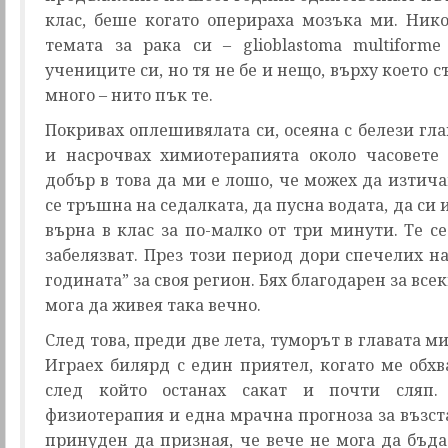
клас, беше когато оперираха мозъка ми. Нико
темата за рака си – glioblastoma multiforme
учениците си, но тя не бе и нещо, върху което 
много – нито пък те.
Покривах оплешивялата си, осеяна с белези гл
и насрочвах химиотерапията около часовете 
добър в това да ми е лошо, че можех да изтича
се тръшна на седалката, да пусна водата, да си 
върна в клас за по-малко от три минути. Те се
забелязват. През този период дори спечелих н
годината” за своя регион. Бях благодарен за всек
мога да живея така вечно.
След това, преди две лета, туморът в главата м
Играех билярд с един приятел, когато ме обх
след който останах сакат и почти сляп.
физиотерапия и една мрачна прогноза за възст
принуден да призная, че вече не мога да бъда