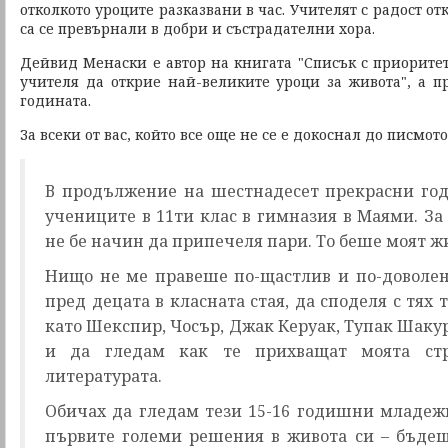
отколкото уроците разказвани в час. Учителят с радост от
са се превърнали в добри и състрадателни хора.
Дейвид Менаски е автор на книгата "Списък с приоритет
учителя да открие най-великите уроци за живота", а пр
годината.
За всеки от вас, който все още не се е докоснал до писмото 
В продължение на шестнадесет прекрасни го
учениците в 11ти клас в гимназия в Маями. З
не бе начин да припечеля пари. То беше моят ж
Нищо не ме правеше по-щастлив и по-доволен 
пред децата в класната стая, да споделя с тях 
като Шекспир, Чосър, Джак Керуак, Тупак Шаку
и да гледам как те прихващат моята ст
литературата.
Обичах да гледам тези 15-16 годишни младежи
първите големи решения в живота си – бъдещ