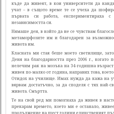
къде да живеят, в кои университети да канди
учат – в същото време те се учеха да шофир
първата си работа, експериментираха с
независимостта си.
Нямаше ден, в който да не се чувствам благосло
метаморфозите им и благодарен за възможно
живота им.
Класната ми стая беше моето светилище, зат
Деня на благодарността през 2006 г., когато 
нелечим рак на мозъка на 34-годишна възраст
живея по-малко от година, направих това, което
Отидох на училище. Имах нужда да кажа на у
вярвам достатъчно, за да споделя с тях най-
живота. Смъртта.
Те на свой ред ми помогнаха да живея в нас
прекарам времето, което ми е останало, живе
продължение на шест години единственият път,