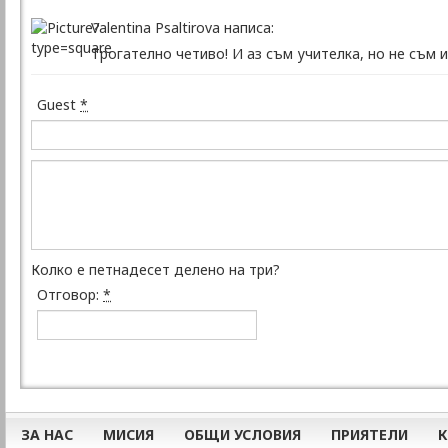
Valentina Psaltirova написа:
Трогателно четиво! И аз съм учителка, но не съм 
Guest
*
Колко е петнадесет делено на три?
Отговор:
*
ЗА НАС
МИСИЯ
ОБЩИ УСЛОВИЯ
ПРИЯТЕЛИ
К