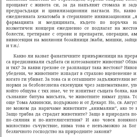
прощават с живота си, за да напълнят стомаха и зад
предрасъдаци и цивилизационни нагласи. Но, какво
ежедневната хекатомба в стерилните инквизационни „л
фармацията и медицината, където по поръчка н
козметичен концерн ежедневно се подлагат на жесток
болести, третиране с отрови и препарати, операции, а
вивисекция на милиони бозайници /жаби, мишки, зайци,
и т.н./.
Какво ли казват фанатичните привърженици на прераж
са предизвикали съдбата си изтезаваните животни? Обхв
и тях? За какви грехове се разплащат така жестоко? Няко
убедени, че животните изпадат в страхово вцепенение и
когато ги убиват. За това са и сегашните задължителни 
норми за безболезнена екзекуция чрез зашематяване, уп
който общува с тях знае, че те изпитват същата болка, ка
съзнание битува мисълта, че животните нямат душа. 
още Тома Аквински, подържано и от Декарт. Но, св. Авгус
не можем да наричаме животните „анимални”, ако те н
Защо трябва да страдат животните? Защо в природата по
по-силния и по-интелигентния? И ако човек поняког
милостиво съчувствие, нима това е невъзможно за Бог
безличното господство на природните закони?