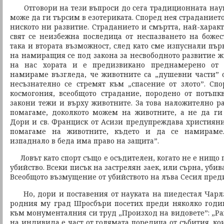
Отговори на тези въпроси до сега традиционната наука
може да ги търсим в езотериката. Според нея страданието
ниското ни развитие. Страданието и смъртта, най-харак
свят се неизбежна последица от неспазването на боже
така и втората възможност, след като сме изпуснали пър
на намиращия се под закона за несвободното развитие ж
на нас хората и е предизвикано преднамерено от н
намираме възгледа, че животните са „душевни части” от
несъзнателно се стремят към „спасение от злото”. Сп
космогония, всеобщото страдание, породено от потъп
закони тежи и върху животните. За това наложително р
помагаме, доколкото можем на животните, а не да ги
Дори и св. Франциск от Асизи предупреждава християнит
помагаме на животните, където и да се намираме.
изпаднало в беда има право на защита”.
Ловът като спорт също е осъдителен, когато не е нищо 
убийство. Всеки писък на застрелян заек, или сърна, убива
Всеобщото възмущение от убийството на лъва Сесил преди
Но, дори и поставения от науката на пиедестал Чарл
родния му град Шросбъри посетих преди няколко годи
към монументалния си труд „Произход на видовете”: „Ра
на индивида е част от голямата поредица от събития, ко