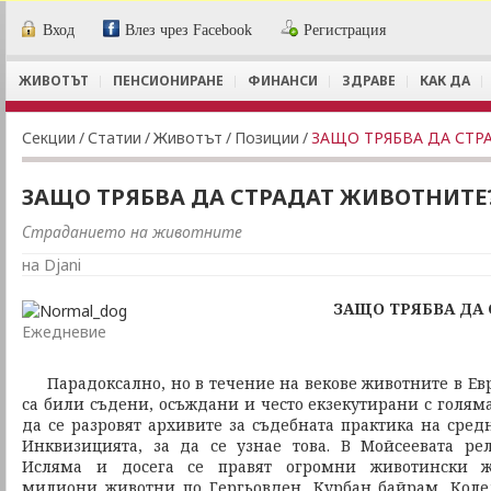
Вход
Влез чрез Facebook
Регистрация
ЖИВОТЪТ
ПЕНСИОНИРАНЕ
ФИНАНСИ
ЗДРАВЕ
КАК ДА
Секции
/
Статии
/
Животът
/
Позиции
/
ЗАЩО ТРЯБВА ДА СТР
ЗАЩО ТРЯБВА ДА СТРАДАТ ЖИВОТНИТЕ
Страданието на животните
на Djani
ЗАЩО ТРЯБВА ДА
Ежедневие
Парадоксално, но в течение на векове животните в Евро
са били съдени, осъждани и често екзекутирани с голяма
да се разровят архивите за съдебната практика на сре
Инквизицията, за да се узнае това. В Мойсеевата ре
Исляма и досега се правят огромни животински ж
милиони животни по Гергьовден, Курбан байрам, Коле