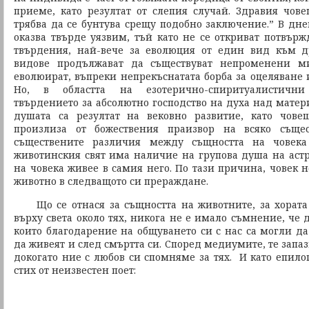
приеме, като резултат от слепия случай. Здравия чов
трябва да се бунтува срещу подобно заключение.” В д
оказва твърде уязвим, тъй като не се откриват потвър
твърдения, най-вече за еволюция от един вид към 
видове продължават да съществуват непроменени м
еволюират, въпреки непрекъснатата борба за оцеляване 
Но, в областта на езотерично-спиритуалистични 
твърдението за абсолютно господство на духа над матери
душата са резултат на вековно развитие, като чове
произлиза от божествения праизвор на всяко същес
съществените различия между същността на човек
животинския свят има наличие на групова душа на астр
на човека живее в самия него. По тази причина, човек 
животно в следващото си прераждане.
Що се отнася за същността на животните, за хората 
върху света около тях, никога не е имало съмнение, ч
които благодарение на общуването си с нас са могли д
да живеят и след смъртта си. Според медиумите, те запаз
докогато ние с любов си спомняме за тях. И като епило
стих от неизвестен поет: