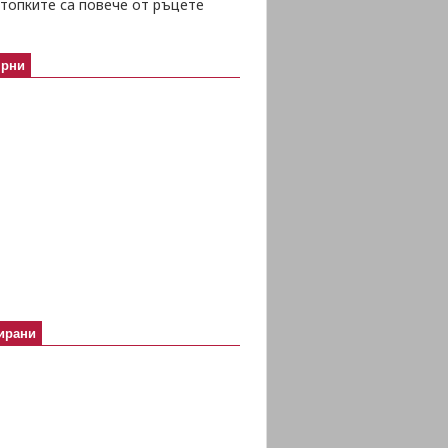
топките са повече от ръцете
ярни
ирани