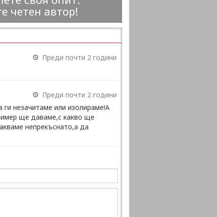
е четен автор!
Преди почти 2 години
Преди почти 2 години
 ги незачитаме или изолираме!А
пример ще даваме,с какво ще
акваме непрекъснато,а да