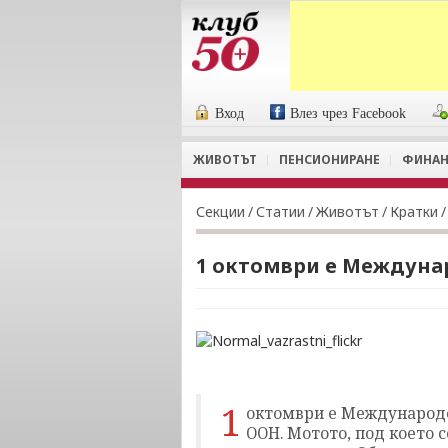
Вход
Влез чрез Facebook
ЖИВОТЪТ
ПЕНСИОНИРАНЕ
ФИНАН
Секции
/
Статии
/
Животът
/
Кратки
/
1 октомври e Междуна
1
октомври е Международен
ООН. Мотото, под което с