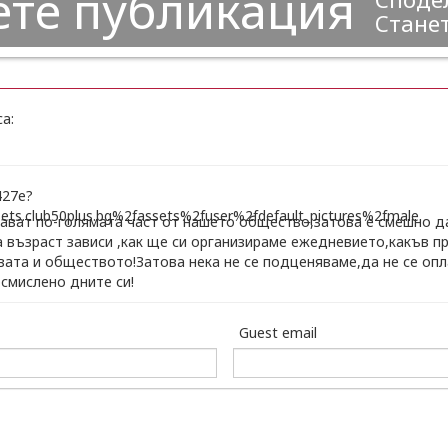
ете публикация
Станет
а:
тават по-голямата част от нашето общество,затова е смешно да
а възраст зависи ,как ще си организираме ежедневието,какъв 
ата и обществото!Затова нека не се подценяваме,да не се опл
смислено дните си!
Guest email