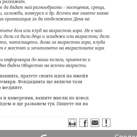
ни разкажат.
да бъдат най-разнообразни – посещения, срещи,
, изложби, конкурси и др. Всички вие знаете каква
а организация за да отбележите Деня на
тите дом или клуб на възрастни хора. Не е най-
; дали са били деца и младежи или възрастни; дали
ето, читалището, дома за възрастни хора, клуба
жен е жестът и зачитането на възрастните хора
и информация до ваши колеги, приятели и
дно бъдем Общество на всички възрасти.
панията, пратете своята идея на имейл
птември. Фондацията ще включи тази
 медиите.
и и намерения, вашите мисли по повод
ойдем и ще разкажем тук. Пишете ни на
Сподел