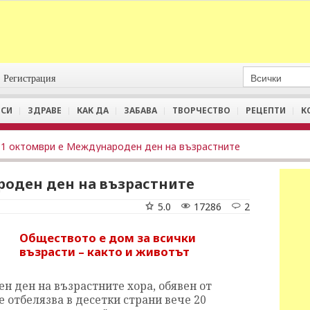
Регистрация
СИ
ЗДРАВЕ
КАК ДА
ЗАБАВА
ТВОРЧЕСТВО
РЕЦЕПТИ
К
1 октомври e Международен ден на възрастните
роден ден на възрастните
5.0
17286
2
Обществото е дом за всички
възрасти – както и животът
 ден на възрастните хора, обявен от
е отбелязва в десетки страни вече 20