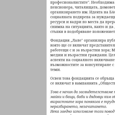
професионалистите". Необходима 
пенсионера, читалищата, домовете
организирането им. Идеята на БА
социалната подкрепа за нуждаещит
ресурси и кадри по места да прер
снимка на ситуацията, както и да
стъпки в подобряване положението
Фондация „Лале" организира публ
която ще се включат представите
работещи с и за възрастни хора; 
медии и възрастни граждани. Цел
аспекти на социалното включване 
възможностите за консултиране с 
теми.
Освен това фондацията се обръща
се включат в кампанията „Обществ
Това е начин да засвидетелстваме
майки и бащи, баби и дядовци към 
възрастните хора понякога е труд
неразбирането, незачитането.
Нека заедно използваме този повод