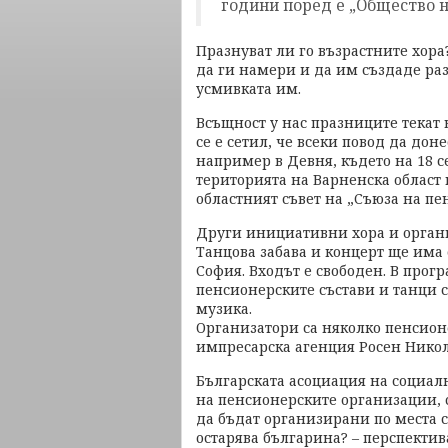
години поред е „Общество н
Празнуват ли го възрастните хора
да ги намери и да им създаде ра
усмивката им.
Всъщност у нас празниците текат 
се е сетил, че всеки повод да дон
например в Девня, където на 18 с
територията на Варненска област
областният съвет на „Съюза на пе
Други инициативни хора и органи
Танцова забава и концерт ще има о
София. Входът е свободен. В прог
пенсионерските състави и танци с
музика.
Организатори са няколко пенсио
импресарска агенция Росен Никол
Българската асоциация на социал
на пенсионерските организации,
да бъдат организирани по места с
остарява българина? – перспектив