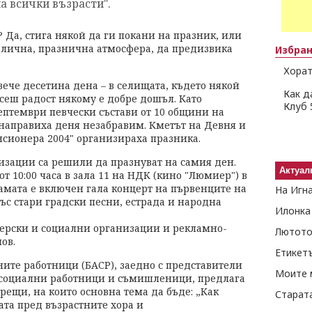
а всички възрасти".
? Да, стига някой да ги покани на празник, или
злична, празнична атмосфера, да предизвика
Избра
Хорат
вече десетина дена – в селищата, където някой
Как д
есеш радост някому е добре дошъл. Като
Клуб 
ептември певчески състави от 10 общини на
 направиха деня незабравим. Кметът на Девня и
нсионера 2004" организираха празника.
зации са решили да празнуват на самия ден.
Актуал
т 10:00 часа в зала 11 на НДК (кино "Люмиер") в
рамата е включен гала концерт на първенците на
На Игн
ъс стари градски песни, естрада и народна
Илонка
нерски и социални организации и рекламно-
Лютото
ов.
Етикет
ните работници (БАСР), заедно с представители
Моите 
 социални работници и съмишленици, предлага
рещи, на които основна тема да бъде: „Как
Старат
ата пред възрастните хора и