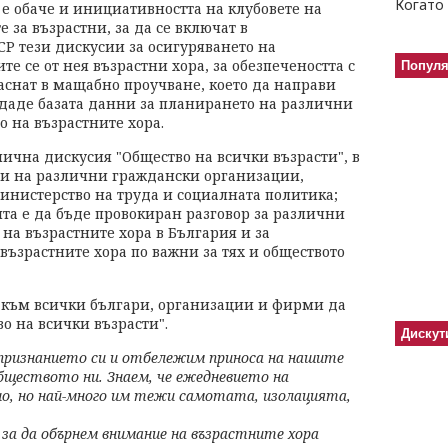
Когато 
е обаче и инициативността на клубовете на
 за възрастни, за да се включат в
СР тези дискусии за осигуряването на
е се от нея възрастни хора, за обезпечеността с
Попул
аснат в мащабно проучване, което да направи
 даде базата данни за планирането на различни
 на възрастните хора.
ична дискусия "Общество на всички възрасти", в
ли на различни граждански организации,
Министерство на труда и социалната политика;
та е да бъде провокиран разговор за различни
на възрастните хора в България и за
възрастните хора по важни за тях и обществото
 към всички българи, организации и фирми да
о на всички възрасти".
Дискут
 признанието си и отбележим приноса на нашите
обществото ни. Знаем, че ежедневието на
но, но най-много им тежи самотата, изолацията,
 за да обърнем внимание на възрастните хора