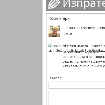
Изпрат
Коментари
Снежанка Георгиева напис
БРАВО !
отличен написа:
Възрастните хора вече с
от нас хората в пенсионн
бъдем полезни на държав
изживеем пълноценно и о
Guest
*