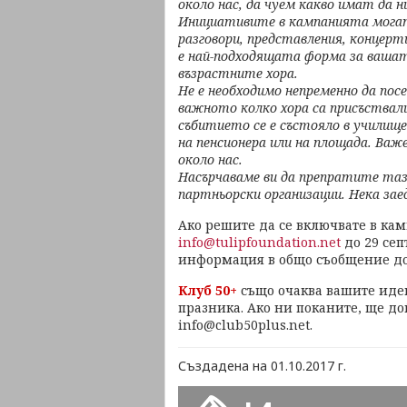
около нас, да чуем какво имат да 
Инициативите в кампанията могат 
разговори, представления, концерти
е най-подходящата форма за вашат
възрастните хора.
Не е необходимо непременно да посе
важното колко хора са присъствали
събитието се е състояло в училищ
на пенсионера или на площада. Ва
около нас.
Насърчаваме ви да препратите таз
партньорски организации. Нека зае
Ако решите да се включвате в кам
info@tulipfoundation.net
до 29 се
информация в общо съобщение до
Клуб 50+
също очаква вашите иде
празника. Ако ни поканите, ще д
info@club50plus.net.
Създадена на 01.10.2017 г.