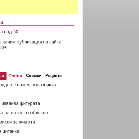
ни
а над 50
а качим публикация на сайта
50+
Снимки
Рецепти
ни
Статии
ажден е важен полазникът
 извайва фигурата
ът на лятното облекло
мисли за живота
а циганка