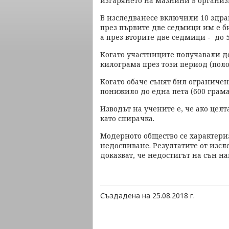
изгарянето на мазнини в организ
В изследванесе включили 10 здра
през първите две седмици им е би
а през вторите две седмици - до 5
Когато участниците получавали до
килограма през този период (пол
Когато обаче сънят бил ограниче
понижило до една пета (600 грама
Изводът на учените е, че ако целт
като спирачка.
Модерното общество се характериз
недоспиване. Резултатите от изсл
доказват, че недостигът на сън н
Създадена на 25.08.2018 г.