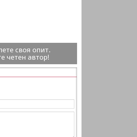
ете своя опит.
е четен автор!