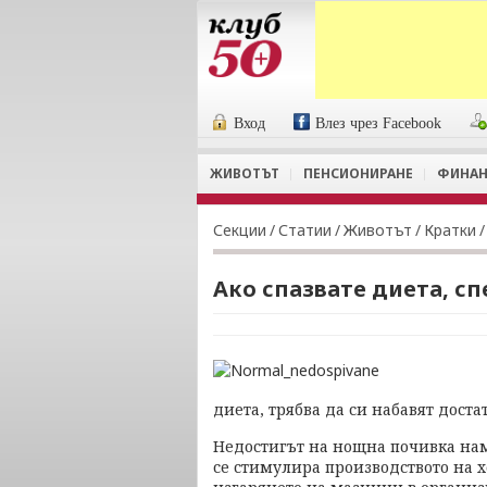
Вход
Влез чрез Facebook
ЖИВОТЪТ
ПЕНСИОНИРАНЕ
ФИНАН
Секции
/
Статии
/
Животът
/
Кратки
/
Ако спазвате диета, сп
диета, трябва да си набавят доста
Недостигът на нощна почивка нам
се стимулира производството на 