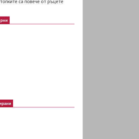
топките са повече от ръцете
ярни
ирани