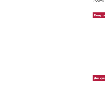
Когато 
Попул
Дискут