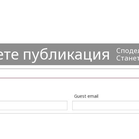
ете публикация
Сподел
Станет
Guest email