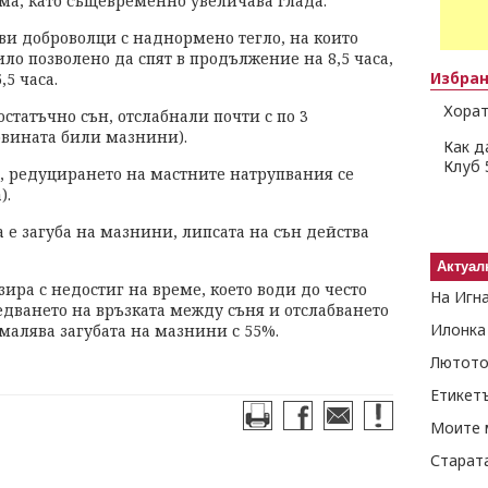
ма, като същевременно увеличава глада.
ви доброволци с наднормено тегло, на които
ло позволено да спят в продължение на 8,5 часа,
Избра
,5 часа.
Хорат
статъчно сън, отслабнали почти с по 3
овината били мазнини).
Как д
Клуб 
н, редуцирането на мастните натрупвания се
).
а е загуба на мазнини, липсата на сън действа
Актуал
ира с недостиг на време, което води до често
На Игн
едването на връзката между съня и отслабването
Илонка
амалява загубата на мазнини с 55%.
Лютото
Етикет
Моите 
Старат