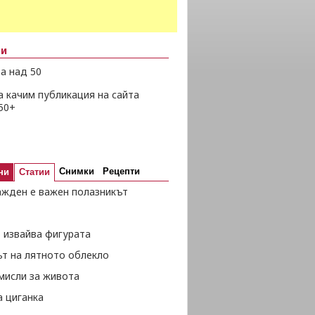
ни
а над 50
а качим публикация на сайта
50+
Снимки
Рецепти
ни
Статии
ажден е важен полазникът
 извайва фигурата
ът на лятното облекло
мисли за живота
а циганка