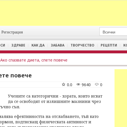
Регистрация
СИ
ЗДРАВЕ
КАК ДА
ЗАБАВА
ТВОРЧЕСТВО
РЕЦЕПТИ
К
Ако спазвате диета, спете повече
ете повече
0.0
9640
0
Учените са категорични - хората, които искат
да се освободят от излишните мазнини чрез
тъчно сън.
алява ефективността на отслабването, тъй като
хормон, подтискащ физическата активност и