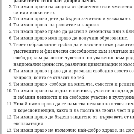
развитието ти по най-добрия начин.
Ти имаш право на защита от физическо или умствено 
си или извън него.
Ти имаш право дете да бъдеш зачитано и уважавано.
Ти имаш право на развитие и закрила.
Ти имаш право право да растеш в семейство или в бли
Ти имаш право има право да получиш образование.
Твоето образование трябва да е насочено към развитие
умствените и физически способности; към зачитане н
свободи; към развитие чувството на уважение към род
национални ценности, различни цивилизации и към 
Ти имаш право право да изразяваш свободно своето с
въпроси, които се отнасят до теб
Ти имаш право свобода на мисълта, съвестта и религ
Ти имаш право на отдих и почивка, участие в подходя
и забавни дейности и на свободно участие в културния
Никой няма право да се намесва незаконно в твоя лич
и кореспонденция, както и да посяга на твоята чест и 
Ти имаш право да бъдеш защитено от държавата от 
експлоатация
Ти имаш право на възможно най-добро здраве, на дос