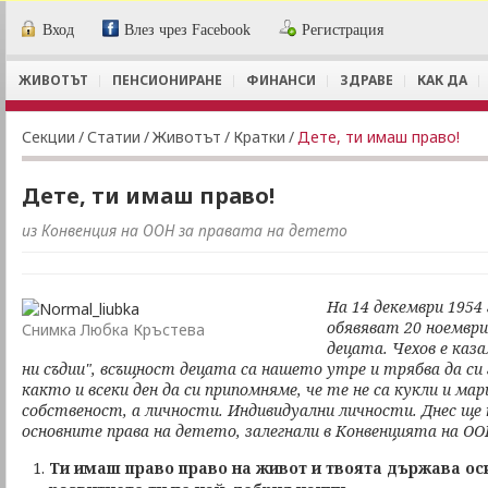
Вход
Влез чрез Facebook
Регистрация
ЖИВОТЪТ
ПЕНСИОНИРАНЕ
ФИНАНСИ
ЗДРАВЕ
КАК ДА
Секции
/
Статии
/
Животът
/
Кратки
/
Дете, ти имаш право!
Дете, ти имаш право!
из Конвенция на ООН за правата на детето
На 14 декември 1954
обявяват 20 ноември
Снимка Любка Кръстева
децата. Чехов е каз
ни съдии", всъщност децата са нашето утре и трябва да си 
както и всеки ден да си припомняме, че те не са кукли и мар
собственост, а личности. Индивидуални личности. Днес ще
основните права на детето, залегнали в Конвенцията на ОО
Ти имаш право право на живот и твоята държава ос