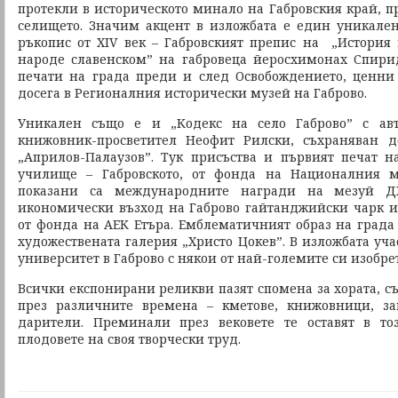
протекли в историческото минало на Габровския край, п
селището. Значим акцент в изложбата е един уникален
ръкопис от ХІV век – Габровският препис на „История 
народе славенском” на габровеца йеросхимонах Спири
печати на града преди и след Освобождението, ценни
досега в Регионалния исторически музей на Габрово.
Уникален също е и „Кодекс на село Габрово” с авт
книжовник-просветител Неофит Рилски, съхраняван 
„Априлов-Палаузов”. Тук присъства и първият печат н
училище – Габровското, от фонда на Националния м
показани са международните награди на мезуй ДХ
икономически възход на Габрово гайтанджийски чарк и
от фонда на АЕК Етъра. Емблематичният образ на града 
художествената галерия „Христо Цокев”. В изложбата уч
университет в Габрово с някои от най-големите си изобре
Всички експонирани реликви пазят спомена за хората, с
през различните времена – кметове, книжовници, за
дарители. Преминали през вековете те оставят в то
плодовете на своя творчески труд.