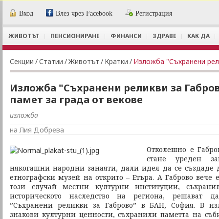
Вход
Влез чрез Facebook
Регистрация
ЖИВОТЪТ
ПЕНСИОНИРАНЕ
ФИНАНСИ
ЗДРАВЕ
КАК ДА
Секции
/
Статии
/
Животът
/
Кратки
/
Изложба "Съхранени реликви за Габров
памет за града от векове
изложба
на Лия Добрева
Отколешно е Габро
стане уреден за
някогашни народни занаяти, дали идея да се създаде
етнографски музей на открито – Етъра. А Габрово вече 
този случай местни културни институции, съхрани
историческото наследство на региона, решават д
”Съхранени реликви за Габрово” в БАН, София. В из
знакови културни ценности, съхранили паметта на съби