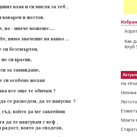
ият влак и си мисля за теб ,
и коварен и жесток.
Избра
 по - иначе можеше.....
Хорат
Не, няма значение на какво ...
Как д
Клуб 
е си безсмъртен,
не си красив,
 си за завиждане,
Актуал
не си особено желан
На Игн
ава все още те обичам ?
Илонка
да се разведем, да те напусна ?
Лютото
Етикет
а съд, който да ме заклейми
Моите 
га да те напсувам с кеф .
 радост, която да споделя,
Старат