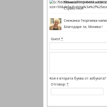
Моника Георгиева написа:
Страхотно!!!
Снежанка Георгиева напис
Благодаря ти, Моника !
Guest
*
Коя е втората буква от азбуката?
Отговор:
*