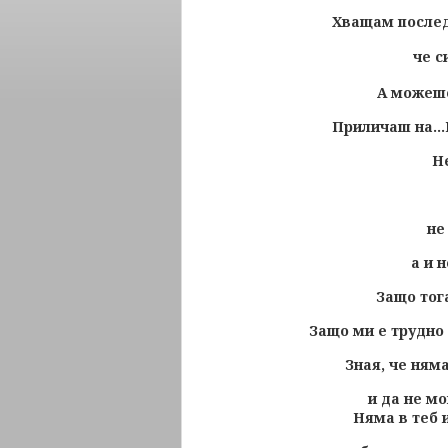
Хващам последн
че с
А можеше,
Приличаш на...
Н
не
а и 
Защо тог
Защо ми е трудно 
Зная, че ням
и да не мо
Няма в теб и