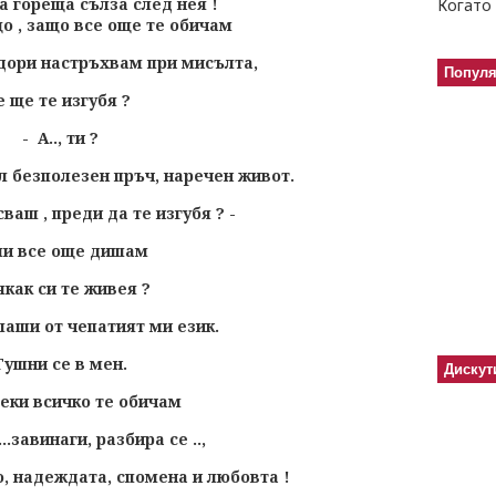
а гореща сълза след нея !
Когато 
що , защо все още те обичам
 дори настръхвам при мисълта,
Попул
е ще те изгубя ?
- А.., ти ?
л безполезен пръч, наречен живот.
аш , преди да те изгубя ? -
ли все още дишам
якак си те живея ?
плаши от чепатият ми език.
Гушни се в мен.
Дискут
еки всичко те обичам
 ...завинаги, разбира се ..,
о, надеждата, спомена и любовта !