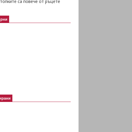
топките са повече от ръцете
ярни
ирани