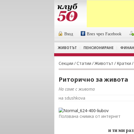
Вход
Влез чрез Facebook
ЖИВОТЪТ
ПЕНСИОНИРАНЕ
ФИНАН
Секции
/
Статии
/
Животът
/
Кратки
/
Риторично за живота
На саме с живота
на sdushkova
Ползвана снимка от интернет
и ти ми ра