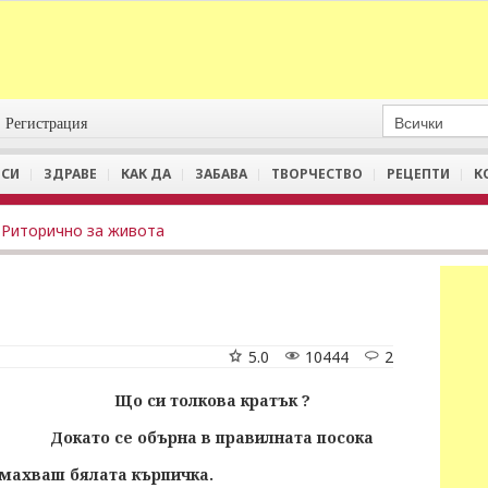
Регистрация
СИ
ЗДРАВЕ
КАК ДА
ЗАБАВА
ТВОРЧЕСТВО
РЕЦЕПТИ
К
Риторично за живота
5.0
10444
2
Що си толкова кратък ?
Докато се обърна в правилната посока
змахваш бялата кърпичка.