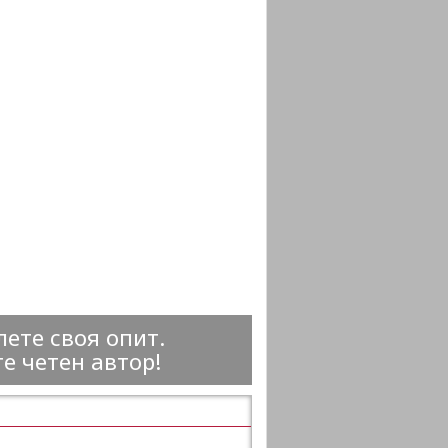
ете своя опит.
е четен автор!