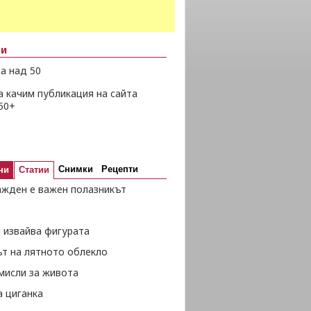
ни
а над 50
а качим публикация на сайта
50+
Снимки
Рецепти
ни
Статии
ажден е важен полазникът
 извайва фигурата
ът на лятното облекло
мисли за живота
а циганка