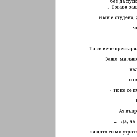
без да пусн
.. Тогава за
и ми е студено,
ч
Ти си вече престаря
Защо ми липсв
на
и н
- Ти не се 
Аз въпр
...- Да, да
защото си ми утрот