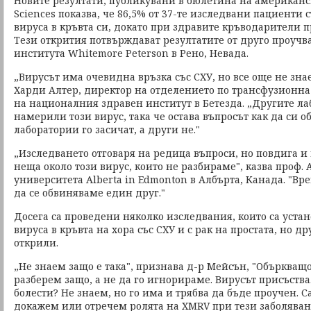
Новите резултати, публикувани в бюлетина на американск
Sciences показва, че 86,5% от 37-те изследвани пациенти 
вируса в кръвта си, докато при здравите кръводарители п
Тези открития потвърждават резултатите от друго проучв
института Whitemore Peterson в Рено, Невада.
„Вирусът има очевидна връзка със СХУ, но все още не зна
Харди Алтер, директор на отделението по трансфузионн
на националния здравен институт в Бeтезда. „Другите ла
намерили този вирус, така че остава въпросът как да си о
лаборатории го засичат, а други не."
„Изследването отговаря на редица въпроси, но повдига и
неща около този вирус, които не разбираме", казва проф.
университета Alberta in Edmonton в Албърта, Канада. "Вре
да се обвиняваме един друг."
Досега са проведени няколко изследвания, които са уста
вируса в кръвта на хора със СХУ и с рак на простата, но д
открили.
„Не знаем защо е така", признава д-р Мейсън, "Объркващо 
разберем защо, а не да го игнорираме. Вирусът присъств
болести? Не знаем, но го има и трябва да бъде проучен. 
докажем или отречем ролята на XMRV при тези заболяван