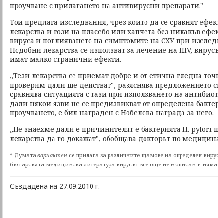
проучване с прилагането на антивирусни препарати."
Той предлага изследвания, чрез които да се сравнят ефе
лекарства и този на пласебо или хапчета без никакъв ефе
вируса и повлияването на симптомите на СХУ при изслед
Подобни лекарства се използват за лечение на HIV, виру
имат малко странични ефекти.
„Тези лекарства се приемат добре и от етична гледна то
проверим дали ще действат", разяснява предложението с
сравнява ситуацията с тази при използването на антибиот
дали някои язви не се предизвикват от определена бактер
проучването, е бил награден с Нобелова награда за него.
„Не знаехме дали е причинителят е бактерията H. pylori 
лекарства да го докажат", обобщава докторът по медицин
* Думата
вариантен
се прилага за различните щамове на определен вирус.
българската медицинска литература вирусът все още не е описан и няма
Създадена на 27.09.2010 г.