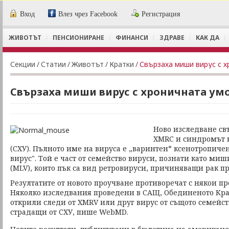
Вход
Влез чрез Facebook
Регистрация
ЖИВОТЪТ
ПЕНСИОНИРАНЕ
ФИНАНСИ
ЗДРАВЕ
КАК ДА
Секции
/
Статии
/
Животът
/
Кратки
/
Свързаха миши вирус с х
Свързаха миши вирус с хроничната ум
Ново изследване св
XMRC и синдромът 
(СХУ). Пълното име на вируса е „варинтен* ксенотропи
вирус". Той е част от семейство вируси, познати като м
(MLV), които пък са вид ретровируси, причиняващи рак п
Резултатите от новото проучване противоречат с някои 
Няколко изследвания проведени в САЩ, Обединеното Крал
открили следи от XMRV или друг вирус от същото семейств
страдащи от СХУ, пише WebMD.