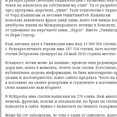
и разпространи свободна енциклопедия с възможно най-в
човек на планетата на собствения му език“. Тя се разработ
чрез програма, наречена „уики“. Тази технология е пър
от Уорд Кънингам за неговия УикиУикиУеб. Кънингам
използва хавайската фраза уики уики, която той вижда из
автобусна линия на Международното летище в Хонолулу
от удвояване на наречието уики, „бързо“. Името „Уикипе
от Лери Сенгър.
Към днешна дата в Уикипедия има над 15 000 000 статии
г. българоезичната версия има 187 534 статии, като пости
статия Петралона (пещера) на 24 май 2010 година местно
Всъщност, всеки може да напише, преведе или редактира 
дори вие, които в момента, четете тази статия. Естествено
публикувана дадена информация, тя бива многократно пр
дължи и достоверността, която сайтът предлага. Често на
в изготвяне на своите репортажи и студентите в изготвян
(леко намигане към вторите).
В Wikipediа има статии написани на 276 езика. Най-много
немски, френски, полски и италиански, но броят на стат
показател в сайта. Важна е пълнотата на тяхното съдържа
Може би сте забелязали, че това е един от сайтовете, коит