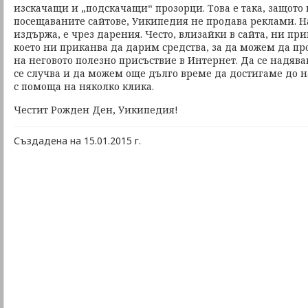
изскачащи и „подскачащи“ прозорци. Това е така, защото 
посещаваните сайтове, Уикипедия не продава реклами. На
издържа, е чрез дарения. Често, влизайки в сайта, ни пр
което ни приканва да дарим средства, за да можем да п
на неговото полезно присъствие в Интернет. Да се надяв
се случва и да можем още дълго време да достигаме до
с помоща на няколко клика.
Честит Рожден Ден, Уикипедия!
Създадена на 15.01.2015 г.