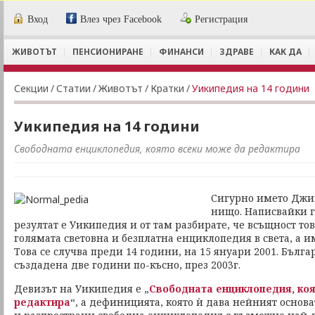
Вход
Влез чрез Facebook
Регистрация
ЖИВОТЪТ
ПЕНСИОНИРАНЕ
ФИНАНСИ
ЗДРАВЕ
КАК ДА
Секции
/
Статии
/
Животът
/
Кратки
/
Уикипедия на 14 години
Уикипедия на 14 години
Свободната енциклопедия, която всеки може да редактира
Сигурно името Джи
нищо. Написвайки г
резултат е Уикипедия и от там разбирате, че всъщност тов
голямата световна и безплатна енциклопедия в света, а и
Това се случва преди 14 години, на 15 януари 2001. Бълга
създадена две години по-късно, през 2003г.
Девизът на Уикипедия е „
Свободната енциклопедия, коя
редактира
“, а дефиницията, която ѝ дава нейният основа