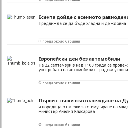
Есента дойде с есенното равноден
Предвижда се да бъде хладна и дъждовна
преди около 6 години
Европейски ден без автомобили
На 22 септември в над 1100 града се прове
употребата на автомобили в градски услов
преди около 6 години
Първи стъпки във въвеждане на Д
и поредица от мерки за стимулиране на мла
министър Анелия Клисарова
преди около 6 години