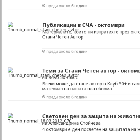
преди около 6 години
Публикации в СЧА - октомври
Материалите, които ни изпратихте през окт
Стани Четен Автор
преди около 6 години
Теми за Стани Четен автор - октом
на Клуб 50 Плюс
Всеки може да стане автор в Клуб 50+ и сам
материал на нашата платформа.
преди около 6 години
Световен ден за защита на животн
на Александрина Стойчева
4 октомври е ден посветен на защитата на 