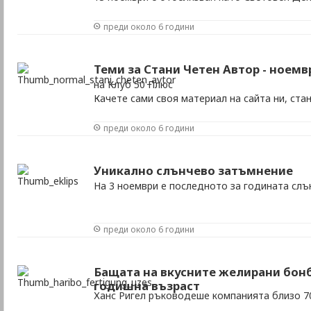
преди около 6 години
Теми за Стани Четен Автор - ноемв
на Клуб 50 Плюс
Качете сами своя материал на сайта ни, ста
преди около 6 години
Уникално слънчево затъмнение
На 3 ноември е последното за годината сл
преди около 6 години
Бащата на вкусните желирани бонб
годишна възраст
Ханс Ригел ръководеше компанията близо 7