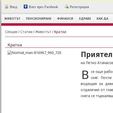
Вход
Влез чрез Facebook
Регистрация
ЖИВОТЪТ
ПЕНСИОНИРАНЕ
ФИНАНСИ
ЗДРАВЕ
КАК ДА
Секции
/
Статии
/
Животът
/
Кратки
Кратки
Приятел
на Петко Атанасо
В
се още рабо
сняг. Почти
водещия за деве
отдалечил от гла
снега се търкаляше