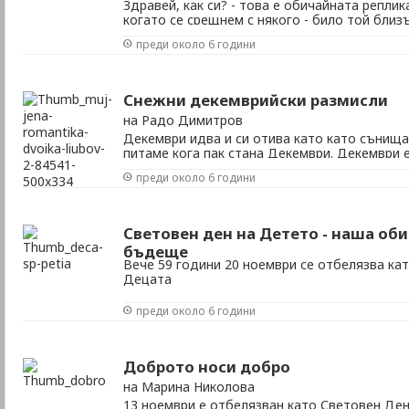
Здравей, как си? - това е обичайната реплик
когато се срещнем с някого - било той близъ
Натрапена учтивост, лицемерна приветливо
преди около 6 години
просто...естественост?
Снежни декемврийски размисли
на Радо Димитров
Декември идва и си отива като като сънища
питаме кога пак стана Декември. Декември е
студеният и най-топлият месец. Най-пълният
преди около 6 години
Световен ден на Детето - наша оби
бъдеще
Вече 59 години 20 ноември се отбелязва ка
Децата
преди около 6 години
Доброто носи добро
на Марина Николова
13 ноември е отбелязван като Световен Де