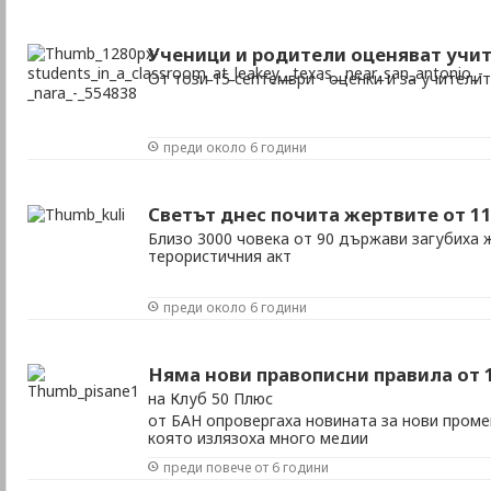
Ученици и родители оценяват учи
От този 15 септември - оценки и за учители
преди около 6 години
Светът днес почита жертвите от 1
Близо 3000 човека от 90 държави загубиха 
терористичния акт
преди около 6 години
Няма нови правописни правила от 
на Клуб 50 Плюс
от БАН опровергаха новината за нови промен
която излязоха много медии
преди повече от 6 години