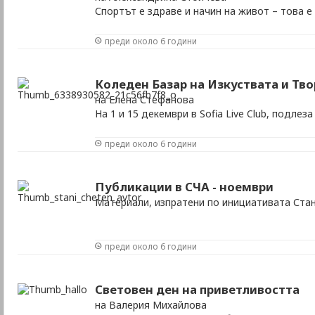
Спортът е здраве и начин на живот – това е
преди около 6 години
Коледен Базар на Изкуствата и Тв
на Елена Стефанова
На 1 и 15 декември в Sofia Live Club, подлез
преди около 6 години
Публикации в СЧА - ноември
Материали, изпратени по инициативата Ста
преди около 6 години
Световен ден на приветливостта
на Валерия Михайлова