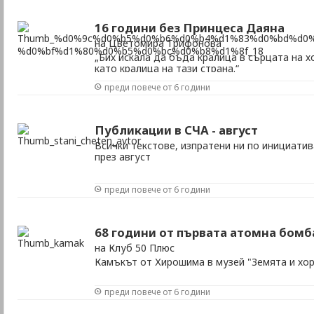
16 години без Принцеса Даяна
на Цветомира Трифонова
„Бих искала да бъда кралица в сърцата на х
като кралица на тази страна.“
преди повече от 6 години
Публикации в СЧА - август
Всички текстове, изпратени ни по инициати
през август
преди повече от 6 години
68 години от първата атомна бом
на Клуб 50 Плюс
Камъкът от Хирошима в музей "Земята и хо
преди повече от 6 години