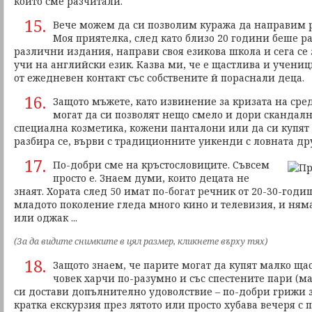
които сме разчитали.
15.
Вече можем да си позволим куража да направим р
Моя приятелка, след като близо 20 години беше ра
различни издания, направи своя езикова школа и сега се 
учи на английски език. Казва ми, че е щастлива и учени
от ежедневен контакт със собствените й пораснали деца.
16.
Защото мъжете, като извинение за кризата на сред
могат да си позволят нещо смело и дори скандалн
специална козметика, кожени панталони или да си купят 
разбира се, върви с традиционните уикенди с ловната др
17.
По-добри сме на кръстословиците. Съвсем
просто е. Знаем думи, които децата не
знаят. Хората след 50 имат по-богат речник от 20-30-годи
младото поколение гледа много кино и телевизия, и няма
или оджак ...
(За да видите снимките в цял размер, кликнете върху тях)
18.
Защото знаем, че парите могат да купят малко щас
човек харчи по-разумно и със спестените пари (м
си достави допълнително удоволствие – по-добри грижи 
кратка екскурзия през лятото или просто хубава вечеря с п