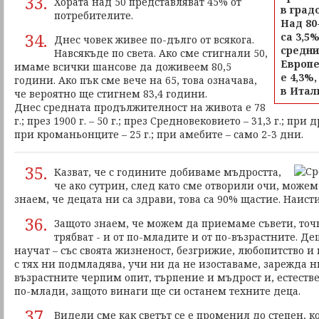
33.
Хората над 50 представляват 45% от
в градо
потребителите.
Над 80
34.
са 3,5
Днес човек живее по-дълго от всякога.
средни
Навсякъде по света. Ако сме стигнали 50,
Европе
имаме всички шансове да доживеем 80,5
е 4,3%
години. Ако пък сме вече на 65, това означава,
в Итали
че вероятно ще стигнем 83,4 години.
Днес средната продължителност на живота е 78
г.; през 1900 г. – 50 г.; през Средновековието – 31,3 г.; при 
при кроманьонците – 25 г.; при амебите – само 2-3 дни.
35.
Казват, че с годините добиваме мъдростта,
че ако сутрин, след като сме отворили очи, можем
знаем, че децата ни са здрави, това са 90% щастие. Наисти
36.
Защото знаем, че можем да приемаме съвети, точн
трябват - и от по-младите и от по-възрастните. Де
научат – със своята жизненост, безгрижие, любопитство и
с тях ни подмладява, учи ни да не изоставаме, зарежда ни
възрастните черпим опит, търпение и мъдрост и, естествен
по-млади, защото винаги ще си останем техните деца.
37.
Видели сме как светът се е променил до степен, к