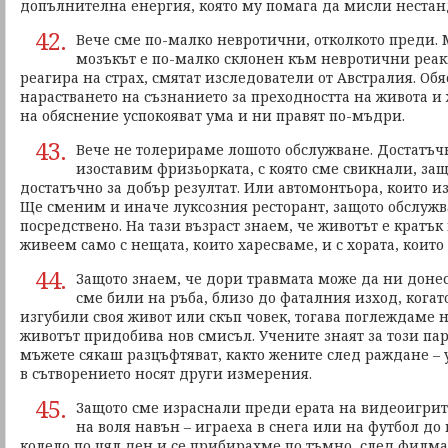
допълнителна енергия, която му помага да мисли нестан
42.
Вече сме по-малко невротични, отколкото преди. 
мозъкът е по-малко склонен към невротични реа
реагира на страх, смятат изследователи от Австралия. Обя
нарастването на съзнанието за преходността на живота 
на обяснение успокояват ума и ни правят по-мъдри.
43.
Вече не толерираме лошото обслужване. Достатъч
изоставим фризьорката, с която сме свикнали, защ
достатъчно за добър резултат. Или автомонтьора, които 
Ще сменим и иначе луксозния ресторант, защото обслужв
посредствено. На тази възраст знаем, че животът е кратък
живеем само с нещата, които харесваме, и с хората, коит
44.
Защото знаем, че дори травмата може да ни донес
сме били на ръба, близо до фаталния изход, когат
изгубили своя живот или скъп човек, тогава поглеждаме н
животът придобива нов смисъл. Учените знаят за този пар
мъжете сякаш разцъфтяват, както жените след раждане – 
в сътворението носят други измерения.
45.
Защото сме израснали преди ерата на видеоигрите
на воля навън – играеха в снега или на футбол до
колело по цял ден и се прибирахме по тъмно, след филма