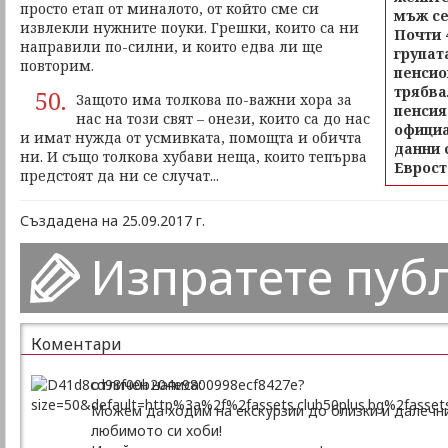
просто етап от миналото, от който сме си
мъж се
извлекли нужните поуки. Грешки, които са ни
Почти 
направили по-силни, и които едва ли ще
групат
повторим.
пенсио
трябва
50.
Защото има толкова по-важни хора за
пенсия
нас на този свят – онези, които са до нас
официа
и имат нужда от усмивката, помощта и обичта
данни с
ни. И също толкова хубави неща, които тепърва
Еврост
предстоят да ни се случат...
Създадена на 25.09.2017 г.
Изпратете пуб
Коментари
отличен написа:
Можем да ходим на екскурзии до близки и далечн
любимото си хоби!