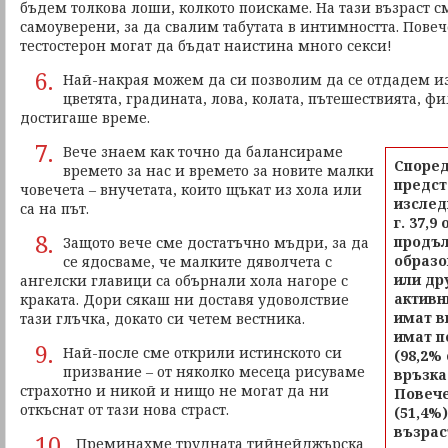
бъдем толкова лоши, колкото поискаме. На тази възраст с
самоуверени, за да свалим табутата в интимността. Пове
тестостерон могат да бъдат наистина много секси!
6.
Най-накрая можем да си позволим да се отдадем из
цветята, градината, лова, колата, пътешествията, фи
достигаше време.
7.
Вече знаем как точно да балансираме
Според
времето за нас и времето за новите малки
предст
човечета – внучетата, които щъкат из хола или
изслед
са на път.
г. 37,9
8.
продъл
Защото вече сме достатъчно мъдри, за да
образо
се ядосваме, че малките дяволчета с
или др
ангелски главици са обърнали хола нагоре с
активн
краката. Дори сякаш ни доставя удоволствие
имат в
тази глъчка, докато си четем вестника.
имат п
9.
Най-после сме открили истинското си
(98,2%
призвание – от няколко месеца рисуваме
връзка
страхотно и никой и нищо не могат да ни
Повече
откъснат от тази нова страст.
(51,4%
възрас
10.
Преминахме трудната тийнейджърска