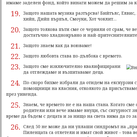
имаме заделен фонд, който винаги можем да решим за к
19.
Защото нашата музика разтърсва! Бийтълс, Елвис,
хийп, Дийп пърпъл, Смоуки, Хот чоклит…
20.
Защото толкова пъти сме се червили от срам, че 
достатъчно хладнокръвно и най-притеснителните
21.
Защото знаем как да воюваме!
22.
Защото любовта става по-дълбока с времето.
23.
Защото сме изключително квалифицирани
да отглеждаме и възпитаваме деца.
24.
По-скоро бихме избрали да отидем на екскурзия с 
помощници на класния, отколкото да присъстваме
през уикенда.
25.
Знаем, че времето не е на наша стана. Когато сме
родители или вече имаме внуци, със сигурност з
време да бъдем с децата и за нищо на света няма да го з
26.
След 50 не може да ни уплаши синдромът на „пра
Пиленцата са отлетели и имат свой живот – това в