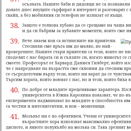
осъзната. Нашите баби и дядовци не са познавали
докато днес внуците сърфират в интернет и разговарят с п
скайп, а без мобилния си телефон не излизат от къщи.
38.
Защото е толкова хубаво да се срещаме на чаша в
и да си бъбрим за хубавите моменти, които сме и
39.
Вече знаем кои са истинските ни приятели.
Стеснили сме кръга им до малко, но най-
проверените. Нашите стари приятели са тези, които не ни 
споделят с нас бирата си и сълзите си, когато животът се 
смеете. Професорът от Харвард Даниел Гилберт, който изс
че с напредване на възрастта сме склонни да стесним кръ
се съсредоточим върху тези, които ни карат да се чувства
Търсим хората, които воюват с нас, но и тези, които биха 
40.
По-добре от младите преценяваме характера. Изс
университета в Южна Каролина показват, че по-въ
експеримента надминават по-младите в способността им 
са честни и интелигентни, и кои – мошеници.
41.
Мозъкът ни е по-ефективен. Учени от университета
възрастните хора използват максимално ефектив
дясното, и лявото полукълбо на мозъка си. Така зрелият м