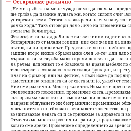
Остаряваме различно
„Не ми трябват на мене чужди земи да гледам – предст
ще трябва да измине душата ми, когато склопя очи? Во
унгарските земи. Оттогава кажи-речи не съм напускал с
рядко ходя.” Така отговори дядо Личо на племенника си
гости във Велинград.
Философията на дядо Личо е на светлинни години от н
безпаричието от млади години, ние сме жадни да види
пътищата ни привличат. Представяте ли си в нейното в
запише второ висше образование след 50-те? Или дядо 
държавната си служба малко преди пенсия и да захване
да речем, цял живот го е блазнело да прави мебели по с
тази възраст е означавала затихващи функции, и през 
идат на фризьор или на фитнес, а пази Боже да пофлир
заместник на отишлата си от света или (о, ужас!) от се
Ние сме различни. Много различни. Няма да е пресилен
следвоенното поколение, променяме света. Променяхме
сътворявахме живота си – сменихме пишещата машина 
направи общуването ни безгранично; променихме общес
допълнително ни сближи с останалото човечество; по 
възпитавахме децата си и се грижехме за здравето и 
Отместихме много и различни граници, продължаваме д
когато сме зрели. Променяме определението за зрелостт
отношението към тях, а на наша страна са науката, мед