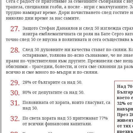
Сега с радост се приготвяме за семейните събирания с вн
трапеза, специални гозби, а после - игри с малчуганите. З
трудно намират време. Дори почистването след гостите н
няколко дни време за нас самите.
27.
Защото Стефан Данаилов и след 50 изглежда страхо
изигра емблематичната си роля на Бате Серго кат
точно след 50 се впусна в политиката и сега осъществява 
28.
След 50 духовните ни качества стават по-силни. К
остаряваме, толкова по-ясно съзнаваме, че не знае
прави по-чувствителни към другите. Преживели сме неща
обясними – трагедии, болести, и сега сме склонни да ра
всичко и сме много по-мъдри и по-силни.
29.
28% от българите са над 50.
Над 70
30.
Българ
80% от депутатите са над 50.
което 
31.
Половината от хората, които гласуват, са
32% от
над 50.
навърш
През 20
32.
По света хората над 55 притежават 77%
живеят
от всички финансови капитали.
от тях 
прехвъ