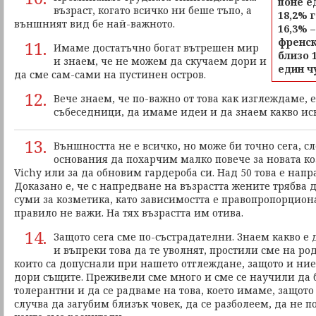
поне е
възраст, когато всичко ни беше тъпо, а
18,2% 
външният вид бе най-важното.
16,3%
–
френск
11.
Имаме достатъчно богат вътрешен мир
близо 
и знаем, че не можем да скучаем дори и
един ч
да сме сам-сами на пустинен остров.
12.
Вече знаем, че по-важно от това как изглеждаме,
събеседници, да имаме идеи и да знаем какво ис
13.
Външността не е всичко, но може би точно сега, с
основания да похарчим малко повече за новата к
Vichy или за да обновим гардероба си. Над 50 това е нап
Доказано е, че с напредване на възрастта жените трябва 
суми за козметика, като зависимостта е правопропорцион
правило не важи. На тях възрастта им отива.
14.
Защото сега сме по-състрадателни. Знаем какво е д
и въпреки това да те уволнят, простили сме на ро
които са допуснали при нашето отглеждане, защото и ни
дори същите. Преживели сме много и сме се научили да
толерантни и да се радваме на това, което имаме, защото
случва да загубим близък човек, да се разболеем, да не п