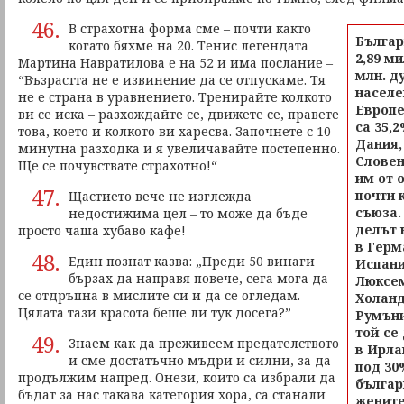
46.
В страхотна форма сме – почти както
Българ
когато бяхме на 20. Тенис легендата
2,89 м
Мартина Навратилова е на 52 и има послание –
млн. д
“Възрастта не е извинение да се отпускаме. Тя
населе
не е страна в уравнението. Тренирайте колкото
Европе
ви се иска – разхождайте се, движете се, правете
са 35,2
това, което и колкото ви харесва. Започнете с 10-
Дания,
минутна разходка и я увеличавайте постепенно.
Словен
Ще се почувствате страхотно!“
им от 
47.
почти 
Щастието вече не изглежда
съюза.
недостижима цел – то може да бъде
делът 
просто чаша хубаво кафе!
в Герм
48.
Един познат казва: „Преди 50 винаги
Испани
бързах да направя повече, сега мога да
Люксем
се отдръпна в мислите си и да се огледам.
Холанд
Цялата тази красота беше ли тук досега?”
Румъни
той се
49.
Знаем как да преживеем предателството
в Ирла
и сме достатъчно мъдри и силни, за да
под 30
продължим напред. Онези, които са избрали да
българи
бъдат за нас такава категория хора, са станали
женит