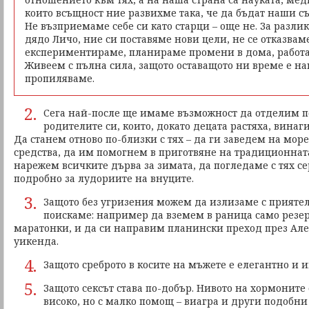
които всъщност ние развихме така, че да бъдат наши с
Не възприемаме себе си като старци – още не. За разли
дядо Личо, ние си поставяме нови цели, не се отказвам
експериментираме, планираме промени в дома, работат
Живеем с пълна сила, защото оставащото ни време е на
пропиляваме.
2.
Сега най-после ще имаме възможност да отделим п
родителите си, които, докато децата растяха, вина
Да станем отново по-близки с тях – да ги заведем на море,
средства, да им помогнем в приготвяне на традиционнат
нарежем всичките дърва за зимата, да погледаме с тях с
подробно за лудориите на внуците.
3.
Защото без угризения можем да излизаме с приятел
поискаме: например да вземем в раница само резе
маратонки, и да си направим планински преход през Але
уикенда.
4.
Защото среброто в косите на мъжете е елегантно и и
5.
Защото сексът става по-добър. Нивото на хормоните 
високо, но с малко помощ – виагра и други подобни