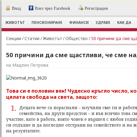
Вход
Влез чрез Facebook
Регистрация
ЖИВОТЪТ
ПЕНСИОНИРАНЕ
ФИНАНСИ
ЗДРАВЕ
КАК ДА
Секции
/
Статии
/
Животът
/
Общество
/
50 причини да сме ща
50 причини да сме щастливи, че сме на
на Мадлен Петрова
Това си е половин век! Чудесно кръгло число, к
цялата свобода на света, защото:
1.
Децата вече са пораснали – изучили сме ги и работя
семейства, на други предстои – и във всичко това 
участие, като в работа, която човек е вършел с любов год
си отдъхне и да погледне отстрани на семейството и на ж
на резултатите.