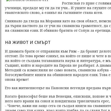
Ростислав го прие с голяма
ученици, предаде му ги да ги учи... И ушите на глухите с
евангелското слово, а езикът на гъгнивите стана ясен.
Свикнало да гледа на Моравия като на своя област, немск
да търпи паството да се учи на славянска грамотност, да 
на славянски език. И обявило братята от Солун за еретици.
на живот и смърт
И двамата братя се отправили към Рим – да бранят делото
отстоят. По това време езикът, на който се пише и чете в 
на който се създава тогавашната наука и литература, е м
Същият, който и народите на Европа не разбират. А двам
Методий са измислили не само новата, славянска азбука –
богослужебните книги на обикновен народен език. Това е
онова време!
Ето как житиеписецът на Панонски легенди предава първ
Когато философът беше във Венеция, епископи, попове и 
него като врани на сокол и повдигнаха триезичната ерес,
- Човече, кажи ни защо сега си създал книги на славяните
знаем само три езика, чрез които трябва да се слави Бог в