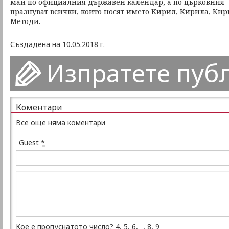
май по официалния държавен календар, а по църковния - 
празнуват всички, които носят името Кирил, Кирила, Кир
Методи.
Създадена на 10.05.2018 г.
Изпратете пуб
Коментари
Все още няма коментари
Guest
*
Кое е пропуснатото число? 4, 5, 6, _, 8, 9