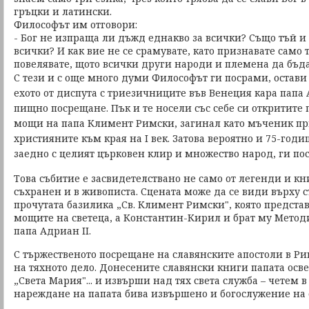
гръцки и латински.
Философът им отговори:
- Бог не изпраща ли дъжд еднакво за всички? Също тъй и 
всички? И как вие не се срамувате, като признавате само 
повелявате, щото всички други народи и племена да бъдат
С тези и с още много думи Философът ги посрами, остави 
ехото от диспута с триезичниците във Венеция кара папа 
пищно посрещане. Пък и те носели със себе си откритите 
мощи на папа Климент Римски, загинал като мъченик пр
християните към края на I век. Затова вероятно и 75-годи
заедно с целият църковен клир и множество народ, ги пос
Това събитие е засвидетелствано не само от легенди и к
съхранен и в живописта. Сцената може да се види върху с
прочутата базилика „Св. Климент Римски", която предста
мощите на светеца, а Константин-Кирил и брат му Методи
папа Адриан II.
С тържественото посрещане на славянските апостоли в Ри
на тяхното дело. Донесените славянски книги папата осв
„Света Мария"... и извърши над тях света служба – четем 
нареждане на папата бива извършено и богослужение на 