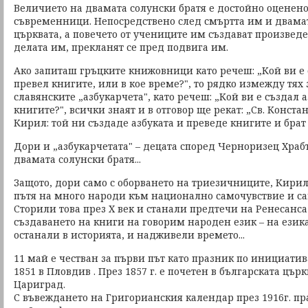
Величието на двамата солунски братя е достойно оценено
съвременници. Непосредствено след смъртта им и двама
църквата, а повечето от учениците им създават произведе
делата им, прекланят се пред подвига им.
Ако запиташ гръцките книжовници като речеш: „Кой ви е
превел книгите, или в кое време?", то рядко измежду тях 
славянските „азбукарчета", като речеш: „Кой ви е създал 
книгите?", всички знаят и в отговор ще рекат: „Св. Конст
Кирил: той ни създаде азбуката и преведе книгите и бра
Дори и „азбукарчетата" – децата според Черноризец Храбъ
двамата солунски братя...
Защото, дори само с оборването на триезичниците, Кири
пътя на много народи към национално самочувствие и са
Сторили това през Х век и станали предтечи на Ренесанса 
създаването на книги на говорим народен език – на езика
останали в историята, и надживели времето...
11 май е честван за първи път като празник по инициати
1851 в Пловдив . През 1857 г. е почетен в българската църк
Цариград.
С въвеждането на Григорианския календар през 1916г. пра