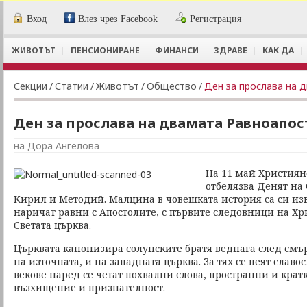
Вход
Влез чрез Facebook
Регистрация
ЖИВОТЪТ
ПЕНСИОНИРАНЕ
ФИНАНСИ
ЗДРАВЕ
КАК ДА
Секции
/
Статии
/
Животът
/
Общество
/
Ден за прослава на 
Ден за прослава на двамата Равноапо
на Дора Ангелова
На 11 май Християн
отбелязва Денят на
Кирил и Методий. Малцина в човешката история са си из
наричат равни с Апостолите, с първите следовници на Хр
Светата църква.
Църквата канонизира солунските братя веднага след смърт
на източната, и на западната църква. За тях се пеят славо
векове наред се четат похвални слова, пространни и крат
възхищение и признателност.