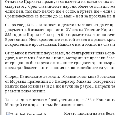
Отначало Църквата празнувала паметта на всеки от тях по
смъртта му. Сред славянските народи обаче се появило же
един ден, тъй като делото им е общо, а кръвта им – една.
Средновековие се дошло до 11 май – Ден за прослава на 
Скоро след IХ век за живота и делото им започват да се п
документи. В запазен препис от ХV век на Успение Кирило
855 година Кирил е бил сред българските славяни по теч
Брегалница. Непокръстените там той въвел в правата хрис
покръстените просвещавал: Написал им и книги на славян
От гръцки източник научаваме, че българският княз Борис
друг, а от самия брат на Кирил, Методий. Те превели бо
от гръцки на български език – пише гръцкият хроникьор –
предадат божествените знания на по-способните си учен
Според Панонските легенди: ...Славянският княз Ростисл
от Моравия пратеници до Император Михаил, говорейки так
напъти към истината и да ни научи на разум... Изпрати т
разясни всяка истина.
Така заедно с неголям брой ученици през 863 г. Констан
Методий се отправят към Великоморавия.
Когато пристигна във Веле