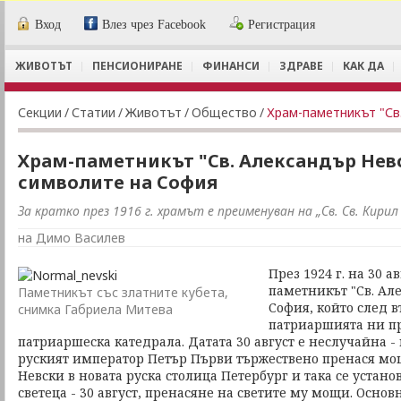
Вход
Влез чрез Facebook
Регистрация
ЖИВОТЪТ
ПЕНСИОНИРАНЕ
ФИНАНСИ
ЗДРАВЕ
КАК ДА
Секции
/
Статии
/
Животът
/
Общество
/
Храм-паметникът "Св. Александър Невс
символите на София
За кратко през 1916 г. храмът е преименуван на „Св. Св. Кири
на Димо Василев
През 1924 г. на 30 а
паметникът "Св. Ал
Паметникът със златните кубета,
София, който след в
снимка Габриела Митева
патриаршията ни пре
патриаршеска катедрала. Датата 30 август е неслучайна - н
руският император Петър Първи тържествено пренася мо
Невски в новата руска столица Петербург и така се устано
светеца - 30 август, пренасяне на светите му мощи. Основ