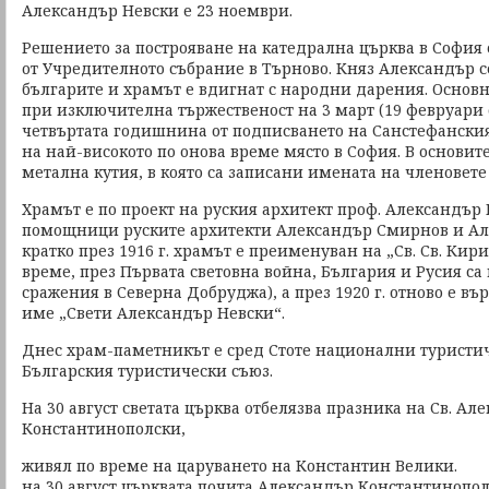
Александър Невски е 23 ноември.
Решението за построяване на катедрална църква в София е 
от Учредителното събрание в Търново. Княз Александър с
българите и храмът е вдигнат с народни дарения. Основ
при изключителна тържественост на 3 март (19 февруари ст
четвъртата годишнина от подписването на Санстефанския
на най-високото по онова време място в София. В основит
метална кутия, в която са записани имената на членовете
Храмът е по проект на руския архитект проф. Александър
помощници руските архитекти Александър Смирнов и Але
кратко през 1916 г. храмът е преименуван на „Св. Св. Кир
време, през Първата световна война, България и Русия са 
сражения в Северна Добруджа), а през 1920 г. отново е в
име „Свети Александър Невски“.
Днес храм-паметникът е сред Стоте национални туристич
Българския туристически съюз.
На 30 август светата църква отбелязва празника на Св. Ал
Константинополски,
живял по време на царуването на Константин Велики.
на 30 август църквата почита Александър Константинопо