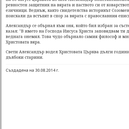
ревностен защитник на вярата и паството си от коварство
езичници. Веднъж, както свидетелства историкът Созоме
поискали да встъпят в спор за вярата с православния епис
Александър се обърнал към оня, който бил избран за съст
казал: "В името на Господа Иисуса Христа заповядвам ти
веднага онемял. Това чудо обърнало самия философ и м
Христовата вяра.
Свети Александър водел Христовата Църква дълги години
дълбоки старини.
Създадена на 30.08.2014 г.