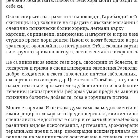
редовно лекарствата. Някои от тези хора могат да бъдат о
себе си.
Около спирката на трамваите на площад „Гарибалди“ в С
скитници. Под колоните на сградата с лъскави магазини 
очевидно психически болни хорица. Легнали върху
картони, одрипавели, вмирисани. Навъртат се и през деня
студено време дори денем. Някои се возят безцелно в гр
транспорт, овонявайки го нетърпимо. Отблъскващи карти
ги с трудно скривана погнуса, често съчетана с искрено с
Не са виновни за нищо тези хора, споходени от болести,
лекарства и грижи в специализирани заведения.Разполаг
добро, създадено в света за лечение на тези заболявания
експерт по психиатрия д-р Цветеслава Гълъбова, но у нас
назад, скъсана е връзката между болнично и извънболни
лечение.Психиатричната реформа умря преди да започне,
психично болните, добавя тя, това е горчивата истина.
Много е горчива. И не става дума само за медикаменти и 
квалифициран лекарски и среден персонал, клинични пс
специалисти. Недостигът е остър и се задълбочава.Необх
различни видове психотерапия, арттерапия, ароматерапи
терапия.Ако преди т. нар. демокрация психиатричната де
редицата на медицинското осигуряване в страната, днес 