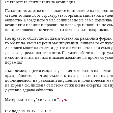
Българската психиатрична асоциация.
Психичното здраве не е в ръцете единствено на отделни
степен то зависи от структурата и организацията на даде
общество. Насаденото у нас обикновено не само подсилва
асоциални навици и прояви, но поражда и нови. То не са
ценните човешки качества, а ги потиска или изкривява.
Нездравото общество подлага човека на различни форми 
го обект на злонамерени манипулации, лишава го от чувс
Аз. Човек може да счита и да гради света като Свой само 
да схваща реалностите в него. Поставен обаче във виртуал
илюзии и няма да има никакво желание да променя услов
пораждат.
Лъжедемокрацията създава условията за силно нарастван
враждебността сред хората,оттам на агресията или на ав
подчиняемост на рекламни внушения и политически ман
на корена си, лишена от потока от жизнена енергия, изв
душевно здраво общество.
Материалът е публикуван в
Труд
.
Създадена на 06.08.2018 г.