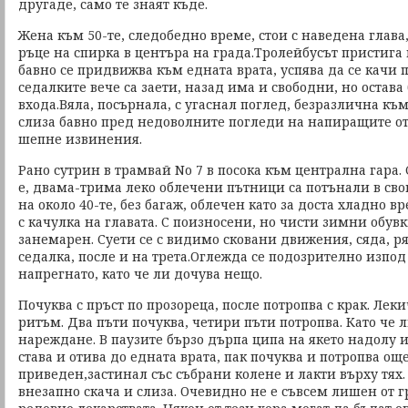
другаде, само те знаят къде.
Жена към 50-те, следобедно време, стои с наведена глава
ръце на спирка в центъра на града.Тролейбусът пристига
бавно се придвижва към едната врата, успява да се качи 
седалките вече са заети, назад има и свободни, но остава
входа.Вяла, посърнала, с угаснал поглед, безразлична към
слиза бавно пред недоволните погледи на напиращите от
шепне извинения.
Рано сутрин в трамвай No 7 в посока към централна гара.
е, двама-трима леко облечени пътници са потънали в сво
на около 40-те, без багаж, облечен като за доста хладно в
с качулка на главата. С поизносени, но чисти зимни обувк
занемарен. Суети се с видимо сковани движения, сяда, ря
седалка, после и на трета.Оглежда се подозрително изпод
напрегнато, като че ли дочува нещо.
Почуква с пръст по прозореца, после потропва с крак. Леки
ритъм. Два пъти почуква, четири пъти потропва. Като че 
нареждане. В паузите бързо дърпа ципа на якето надолу и
става и отива до едната врата, пак почуква и потропва ощ
приведен,застинал със събрани колене и лакти върху тях
внезапно скача и слиза. Очевидно не е съвсем лишен от г