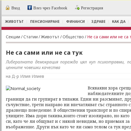
Вход
Влез чрез Facebook
Регистрация
ЖИВОТЪТ
ПЕНСИОНИРАНЕ
ФИНАНСИ
ЗДРАВЕ
КАК ДА
Секции
/
Статии
/
Животът
/
Общество
/
Не са сами или не са 
Не са сами или не са тук
Либералната демокрация поражда цял куп психотравми, по
ценните човешки качествa
на Д-р Илия Илиев
Всякакви хора среща
наблюдателните до
граници да ги групират в типажи. Едни ни разсмиват, др
съчувствие, трети направо ни впечатляват със странното 
дразнещо поведение. В обществения транспорт и по спирк
улиците. Има дори такива,които стоят изолирано, но като 
си, като че ли общуват и с някой невидим, но приеман за
въображение. Други пък като че ли само телом са тук пред