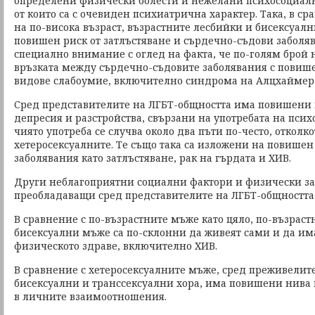
определени физически болести и нежелани психосоциалн
от които са с очевиден психиатрична характер. Така, в с
на по-висока възраст, възрастните лесбийки и бисексуал
повишен риск от затлъстяване и сърдечно-съдови заболяв
специално внимание с оглед на факта, че по-голям брой
връзката между сърдечно-съдовите заболявания с повише
видове слабоумие, включително синдрома на Алцхаймер 
Сред представителите на ЛГБТ-общността има повишени 
депресия и разстройства, свързани на употребата на псих
чиято употреба се случва около два пъти по-често, отколк
хетеросексуалните. Те също така са изложени на повишен
заболявания като затлъстяване, рак на гърдата и ХИВ.
Други неблагоприятни социални фактори и физически за
преобладаващи сред представителите на ЛГБТ-общността 
В сравнение с по-възрастните мъже като цяло, по-възрас
бисексуални мъже са по-склонни да живеят сами и да им
физическото здраве, включително ХИВ.
В сравнение с хетеросексуалните мъже, сред преживелите
бисексуални и транссексуални хора, има повишени нива 
в личните взаимоотношения.