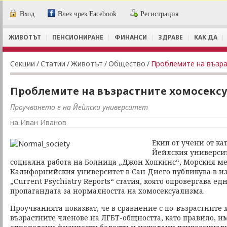
Вход
Влез чрез Facebook
Регистрация
ЖИВОТЪТ
ПЕНСИОНИРАНЕ
ФИНАНСИ
ЗДРАВЕ
КАК ДА
Секции
/
Статии
/
Животът
/
Общество
/
Проблемите на възра
Проблемите на възрастните хомосекс
Проучването е на Йейлски университет
на Иван Иванов
Екип от учени от ка
Йейлския университ
социална работа на Болница „Джон Хопкинс“, Морския м
Калифорнийския университет в Сан Диего публикува в из
„Current Psychiatry Reports“ статия, която опровергава ед
пропагандата за нормалността на хомосексуализма.
Проучванията показват, че в сравнение с по-възрастните х
възрастните членове на ЛГБТ-общността, като правило, 