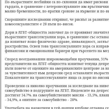
По-възрастните лесбийки са по-склонни да имат рискови 
гърдата, в сравнение с хетерокескуалните им връстнички
малко бременности, по-кратки срокове за кърмене и по-ви
Скорошните изследвания откриват, че рискът за развитиет
хомосексуалистите е 28 пъти по-висок.
Дори в ЛГБТ-общността започват да се проявяват значител
възрастните транссексуални хора, в сравнение със остана
да изпитват лошо физическо здраве, инвалидност, затлъ
разстройства. Освен това транссексуалните хора са изпра
финансови и емоционални бариери при търсенето на ме
Според неотдавнашни широкомащабни проучвания, 31% 
представители на ЛГБТ-общността изпитват текуща депрес
пъти повече от оценките на американските центрове за к
за чувствителност към депресия сред останалите възрас
Показателите на транссексуалните лица са дори по-високи
Проведени са няколко проучвания за изследване на ниво
самоубийство в подгрупите на ЛГБТ. Индексите на депрес
достигат 54.7%. на самоубийствените мисли - 53,5%, пла
- 34,9%, а опитите за самоубийство - 28%.
Употребата на наркотици в гей-нощни клубове отдавна се