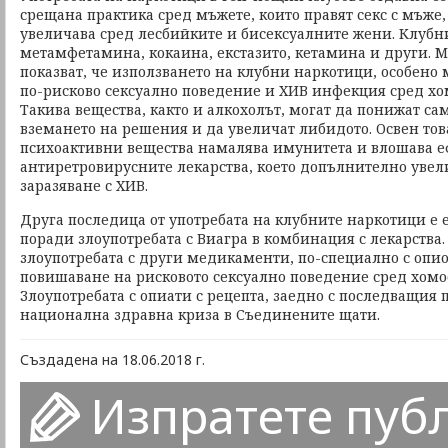
срещана практика сред мъжете, които правят секс с мъже,
увеличава сред лесбийките и бисексуалните жени. Клубн
метамфетамина, кокаина, екстазито, кетамина и други. 
показват, че използването на клубни наркотици, особен
по-рисково сексуално поведение и ХИВ инфекция сред хо
Такива вещества, както и алкохолът, могат да понижат са
вземането на решения и да увеличат либидото. Освен тов
психоактивни вещества намалява имунитета и влошава е
антиретровирусните лекарства, което допълнително увел
заразяване с ХИВ.
Друга последица от употребата на клубните наркотици е
поради злоупотребата с Виагра в комбинация с лекарства. 
злоупотребата с други медикаменти, по-специално с опио
повишаване на рисковото сексуално поведение сред хомо
Злоупотребата с опиати с рецепта, заедно с последващия 
национална здравна криза в Съединените щати.
Създадена на 18.06.2018 г.
Изпратете пуб