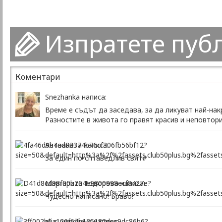
Изпратете пуб
Коментари
Snezhanka написа:
Време е съдът да заседава, за да ликуват най-накр
Разностите в живота го правят красив и неповторим
Антоанета написа:
За един по-сптаведлив свят#
Маргарита Тодорова написа:
Чудесно написано! Браво!
eli suvandjieva написа: