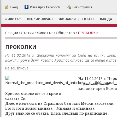
Вход
Влез чрез Facebook
Регистрация
ЖИВОТЪТ
ПЕНСИОНИРАНЕ
ФИНАНСИ
ЗДРАВЕ
КАК ДА
Секции
/
Статии
/
Животът
/
Общество
/
ПРОКОЛКИ
ПРОКОЛКИ
На 11.02.2018 г. Църквата напомня за Съда на всички хор
Божия трон в деня, когато Христос отново ще се върне в слав
на sdushkova
На 11.02.2018 г. Цъ
хората, които ще
застанат пред Божия
Христос отново ще се върне в
славата Си.
Днес е неделята на Страшния Съд или Месни заговезни.
Ето и този живот минава. Минава и отминава.
Друг влак не се очаква. Няма следващ по разписание .