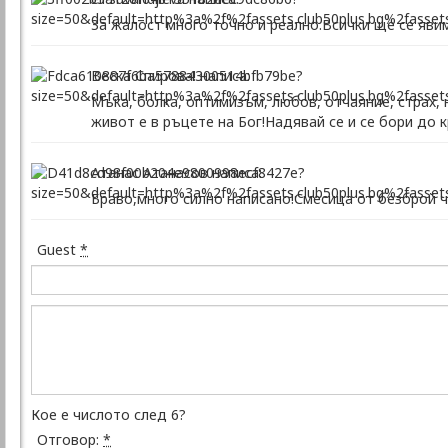
За жалост много точно и реално.Всички ще се яви
Веска Спирова! написа:
Мъка, болка, оптимизъм, любов, отчаяние, страх,
живот е в ръцете на Бог!Надявай се и се бори до к
Атанас Атанасов написа:
Браво,много силно написано!Смесица от безброй ч
Guest
*
Кое е числото след 6?
Отговор:
*