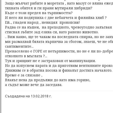
Защо мълчат рибите в моретата , като мазут се влива еже
тяхната обител и ги прави мутирали хибриди?
Къде е този предел на търпимостта?
И него ли подкупиха с две кебапчета и филийка хляб ?
Ей.., гладен народ , невидял прокопсия!
Радва се на къшея, на преходното, чревоугодно залъгван
стиснал зъбите зад езика си, като ранено животно.
.. Виж какво, ще те чакам на последната спирка, но не зак
ми размахвай бялата кърпичка за сбогом, знаеш, че не о
сантиментите...
Пренаселено е ГОРЕ от нетърпимости, но не е ли по-добре
отколкото в мъглата ?...
Тук и зрящият не е застрахован от манипулации.
Но да изпуснем парата и да приготвим вентилните проко
Движим се в обратна посока и финалът достига началото.
Време е за слизане ,
Влакът нека да продължи до като има гориво,
а съдът може вече да заседава.
Създадена на 13.02.2018 г.