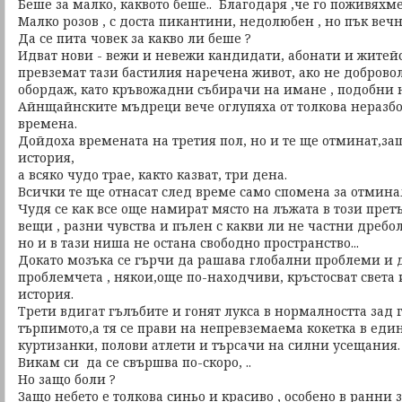
Беше за малко, каквото беше.. Благодаря ,че го поживяхме
Малко розов , с доста пикантини, недолюбен , но пък веч
Да се пита човек за какво ли беше ?
Идват нови - вежи и невежи кандидати, абонати и житей
превземат тази бастилия наречена живот, ако не добровол
обордаж, като кръвожадни събирачи на имане , подобни 
Айнщайнските мъдреци вече оглупяха от толкова неразб
времена.
Дойдоха времената на третия пол, но и те ще отминат,за
история,
а всяко чудо трае, както казват, три дена.
Всички те ще отнасат след време само спомена за отмина
Чудя се как все още намират място на лъжата в този прет
вещи , разни чувства и пълен с какви ли не частни дребо
но и в тази ниша не остана свободно пространство...
Докато мозъка се гърчи да рашава глобални проблеми и 
проблемчета , някои,още по-находчиви, кръстосват света 
история.
Трети вдигат гълъбите и гонят лукса в нормалността зад 
търпимото,а тя се прави на непревземаема кокетка в един
куртизанки, полови атлети и търсачи на силни усещания.
Викам си да се свършва по-скоро, ..
Но защо боли ?
Защо небето е толкова синьо и красиво , особено в ранни 