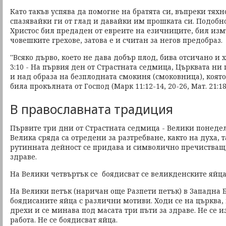
Като такъв успява да помогне на братята си, въпреки тяхн
спазявайки ги от глад и давайки им прошката си. Подобн
Христос бил предаден от евреите на езичниците, бил из
човешките грехове, затова е и считан за негов предобраз.
''Всяко дърво, което не дава добър плод, бива отсичано и х
3:10 - На първия ден от Страстната седмица, Църквата н
и над образа на безплодната смокиня (смоковница), която
била прокълната от Господ (Марк 11:12-14, 20-26, Мат. 21:18
В православната традиция
Първите три дни от Страстната седмица - Велики понеде
Велика сряда са отредени за разтребване, както на духа, т
рутинната дейност се придава и символично пречистващ х
здраве.
На Велики четвъртък се боядисват се великденските яйца
На Велики петък (наричан още Разпети петък) в Западна 
боядисаните яйца с различни мотиви. Ходи се на църква, 
дрехи и се минава под масата три пъти за здраве. Не се
работа. Не се боядисват яйца.