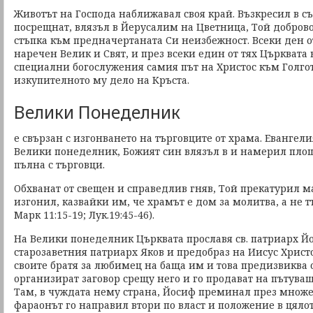
Животът на Господа наближавал своя край. Възкресил в съ
посрещнат, влязъл в Йерусалим на Цветница, Той доброво
стъпка към предначертаната Си неизбежност. Всеки ден о
наречен Велик и Свят, и през всеки един от тях Църквата
специални богослужения самия път на Христос към Голгот
изкупителното му дело на Кръста.
Велики Понеделник
е свързан с изгонването на търговците от храма. Евангели
Велики понеделник, Божият син влязъл в и намерил пло
пълна с търговци.
Обхванат от свещен и справедлив гняв, Той прекатурил ма
изгонил, казвайки им, че храмът е дом за молитва, а не тъ
Марк 11:15-19; Лук.19:45-46).
На Велики понеделник Църквата прославя св. патриарх Йо
старозаветния патриарх Яков и предобраз на Иисус Христо
своите братя за любимец на баща им и това предизвиква 
организират заговор срещу него и го продават на пътуващ
Там, в чуждата нему страна, Йосиф преминал през множе
фараонът го направил втори по власт и положение в цялото