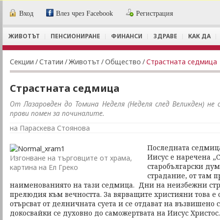
Вход
Влез чрез Facebook
Регистрация
ЖИВОТЪТ
ПЕНСИОНИРАНЕ
ФИНАНСИ
ЗДРАВЕ
КАК ДА
Секции
/
Статии
/
Животът
/
Общество
/
Страстната седмица
Страстната седмица
От Лазаровден до Томина Неделя (Неделя след Великден) не 
прави помен за починалите.
на Параскева Стоянова
Последната седмица
Иисус е наречена „
Изгонване на търговците от храма,
старобългарски дума
картина на Ел Греко
страдание, от там 
наименованиято на тази седмица. Дни на неизбежни стр
прелюдия към вечността. За вярващите християни това е с
отърсват от делничната суета и се отдават на възвишено
докосвайки се духовно до саможертвата на Иисус Христос.